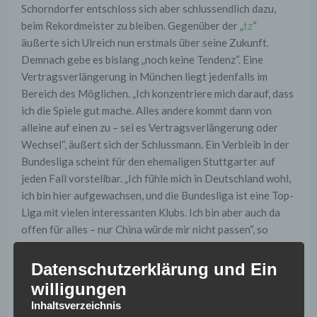
Schorndorfer entschloss sich aber schlussendlich dazu,
beim Rekordmeister zu bleiben. Gegenüber der „
tz
“
äußerte sich Ulreich nun erstmals über seine Zukunft.
Demnach gebe es bislang „noch keine Tendenz“. Eine
Vertragsverlängerung in München liegt jedenfalls im
Bereich des Möglichen. „Ich konzentriere mich darauf, dass
ich die Spiele gut mache. Alles andere kommt dann von
alleine auf einen zu – sei es Vertragsverlängerung oder
Wechsel“, äußert sich der Schlussmann. Ein Verbleib in der
Bundesliga scheint für den ehemaligen Stuttgarter auf
jeden Fall vorstellbar. „Ich fühle mich in Deutschland wohl,
ich bin hier aufgewachsen, und die Bundesliga ist eine Top-
Liga mit vielen interessanten Klubs. Ich bin aber auch da
offen für alles – nur China würde mir nicht passen“, so
Ulreich.
Datenschutzerklärung und Ein
In der anstehenden Rückrunde wird beim FC Bayern die
willigungen
Rückkehr von Manuel Neuer erwartet. Der viermalige
Inhaltsverzeichnis
Welttorhüter wird den ehemaligen Stuttgarter wieder auf