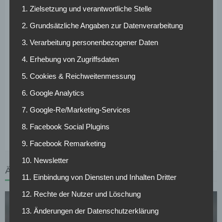
die Bank des Rekordmeisters verdrängen. Ein Wechsel
1. Zielsetzung und verantwortliche Stelle
scheint daher erneut ein Thema zu sein. Zuletzt wurde
2. Grundsätzliche Angaben zur Datenverarbeitung
unter anderem Eintracht Frankfurt Interesse am 29-
3. Verarbeitung personenbezogener Daten
Jährigen nachgesagt. Die Hessen stehen nach der Saison
womöglich ohne Stammkeeper dar, da Lukáš Hrádecký
4. Erhebung von Zugriffsdaten
seinen am Saisonende auslaufenden Vertrag noch nicht
5. Cookies & Reichweitenmessung
verlängert hat. Der Marktwert von Sven Ulreich wird laut
„
Transfermarkt
“ auf 2 Millionen Euro taxiert. Der Keeper
6. Google Analytics
kommt für den FC Bayern München bis dato auf 25 Partien
7. Google-Re/Marketing-Services
und konnte dabei in neun Partien ohne Gegentreffer
bleiben.
8. Facebook Social Plugins
9. Facebook Remarketing
10. Newsletter
ÄHNLICHE ARTIKEL
11. Einbindung von Diensten und Inhalten Dritter
12. Rechte der Nutzer und Löschung
13. Änderungen der Datenschutzerklärung