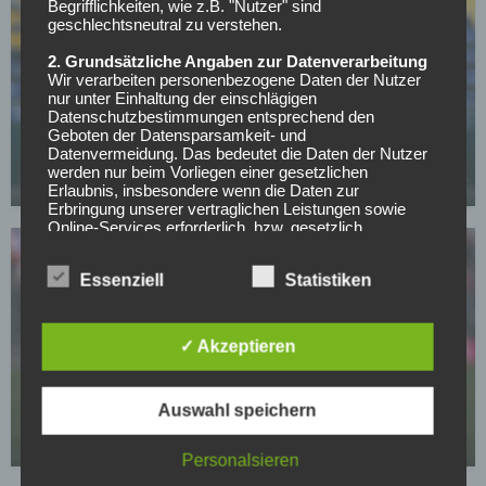
Begrifflichkeiten, wie z.B. "Nutzer" sind
geschlechtsneutral zu verstehen.
2. Grundsätzliche Angaben zur Datenverarbeitung
Wir verarbeiten personenbezogene Daten der Nutzer
nur unter Einhaltung der einschlägigen
BUNDESLIGA
Datenschutzbestimmungen entsprechend den
Nächster Rückschlag für Bayerns Nachwuchs:
Geboten der Datensparsamkeit- und
Talent Santos Daiber erleidet Muskelsehnenriss
Datenvermeidung. Das bedeutet die Daten der Nutzer
werden nur beim Vorliegen einer gesetzlichen
05.05.2026
Erlaubnis, insbesondere wenn die Daten zur
Erbringung unserer vertraglichen Leistungen sowie
Online-Services erforderlich, bzw. gesetzlich
vorgeschrieben sind oder beim Vorliegen einer
Einwilligung verarbeitet.
Essenziell
Statistiken
Wir treffen organisatorische, vertragliche und
technische Sicherheitsmaßnahmen entsprechend dem
Stand der Technik, um sicher zu stellen, dass die
✓ Akzeptieren
Vorschriften der Datenschutzgesetze eingehalten
FC BAYERN MÜNCHEN
werden und um damit die durch uns verarbeiteten
Vertrag bis 2027, keine Einigung: Bayern lässt
Daten gegen zufällige oder vorsätzliche
Auswahl speichern
Manipulationen, Verlust, Zerstörung oder gegen den
diesen Leistungsträger ziehen
Zugriff unberechtigter Personen zu schützen.
03.05.2026
Personalsieren
Sofern im Rahmen dieser Datenschutzerklärung
Inhalte, Werkzeuge oder sonstige Mittel von anderen