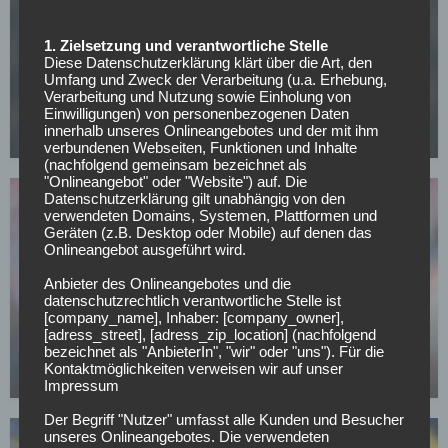
1. Zielsetzung und verantwortliche Stelle
Diese Datenschutzerklärung klärt über die Art, den
FC BAYERN MÜNCHEN
Umfang und Zweck der Verarbeitung (u.a. Erhebung,
CL-Sieg und dann weg? PSG-Star im Visier von
Verarbeitung und Nutzung sowie Einholung von
europäischen Topklubs
Einwilligungen) von personenbezogenen Daten
innerhalb unseres Onlineangebotes und der mit ihm
08.05.2026
verbundenen Webseiten, Funktionen und Inhalte
(nachfolgend gemeinsam bezeichnet als
"Onlineangebot" oder "Website") auf. Die
Datenschutzerklärung gilt unabhängig von den
verwendeten Domains, Systemen, Plattformen und
Geräten (z.B. Desktop oder Mobile) auf denen das
Onlineangebot ausgeführt wird.
Anbieter des Onlineangebotes und die
datenschutzrechtlich verantwortliche Stelle ist
BUNDESLIGA
[company_name], Inhaber: [company_owner],
Bayern-Legende Lizarazu warnt: Dieses Risiko
[adress_street], [adress_zip_location] (nachfolgend
sollte Kompany gegen PSG vermeiden
bezeichnet als "AnbieterIn", "wir" oder "uns"). Für die
Kontaktmöglichkeiten verweisen wir auf unser
05.05.2026
Impressum
Der Begriff "Nutzer" umfasst alle Kunden und Besucher
unseres Onlineangebotes. Die verwendeten