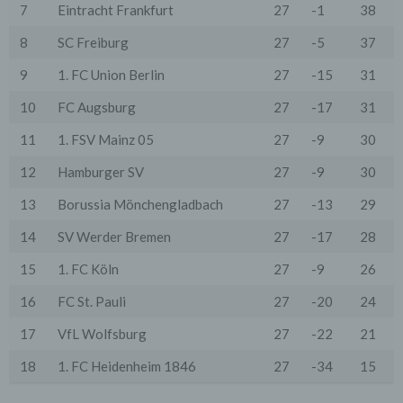
Wir treffen organisatorische, vertragliche und
7
Eintracht Frankfurt
27
-1
38
technische Sicherheitsmaßnahmen entsprechend dem
Stand der Technik, um sicher zu stellen, dass die
8
SC Freiburg
27
-5
37
Vorschriften der Datenschutzgesetze eingehalten
werden und um damit die durch uns verarbeiteten
9
1. FC Union Berlin
27
-15
31
Daten gegen zufällige oder vorsätzliche
Manipulationen, Verlust, Zerstörung oder gegen den
10
FC Augsburg
27
-17
31
Zugriff unberechtigter Personen zu schützen.
Sofern im Rahmen dieser Datenschutzerklärung
11
1. FSV Mainz 05
27
-9
30
Inhalte, Werkzeuge oder sonstige Mittel von anderen
Anbietern (nachfolgend gemeinsam bezeichnet als
12
Hamburger SV
27
-9
30
"Dritt-Anbieter") eingesetzt werden und deren
genannter Sitz im Ausland ist, ist davon auszugehen,
13
Borussia Mönchengladbach
27
-13
29
dass ein Datentransfer in die Sitzstaaten der Dritt-
Anbieter stattfindet. Die Übermittlung von Daten in
14
SV Werder Bremen
27
-17
28
Drittstaaten erfolgt entweder auf Grundlage einer
gesetzlichen Erlaubnis, einer Einwilligung der Nutzer
15
1. FC Köln
27
-9
26
oder spezieller Vertragsklauseln, die eine gesetzlich
vorausgesetzte Sicherheit der Daten gewährleisten.
16
FC St. Pauli
27
-20
24
3. Verarbeitung personenbezogener Daten
17
VfL Wolfsburg
27
-22
21
Die personenbezogenen Daten werden, neben den
ausdrücklich in dieser Datenschutzerklärung
18
1. FC Heidenheim 1846
27
-34
15
genannten Verwendung, für die folgenden Zwecke auf
Grundlage gesetzlicher Erlaubnisse oder
Einwilligungen der Nutzer verarbeitet: