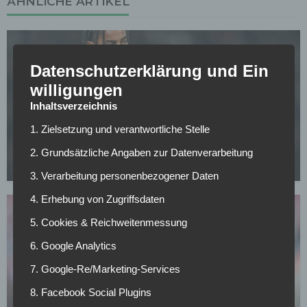
ÄHNLICHE ARTIKEL
Datenschutzerklärung und Ein
willigungen
Inhaltsverzeichnis
FC BAYERN MÜNCHEN
1. Zielsetzung und verantwortliche Stelle
CL-Sieg und dann weg? PSG-Star im Visier von
europäischen Topklubs
2. Grundsätzliche Angaben zur Datenverarbeitung
08.05.2026
3. Verarbeitung personenbezogener Daten
4. Erhebung von Zugriffsdaten
5. Cookies & Reichweitenmessung
6. Google Analytics
7. Google-Re/Marketing-Services
BUNDESLIGA
8. Facebook Social Plugins
Bayern-Legende Lizarazu warnt: Dieses Risiko