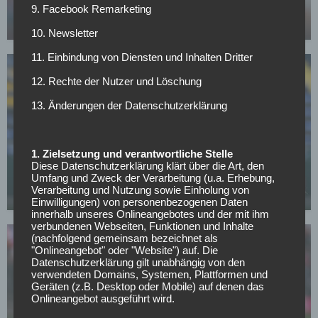
sollte Kompany gegen PSG vermeiden
9. Facebook Remarketing
05.05.2026
10. Newsletter
11. Einbindung von Diensten und Inhalten Dritter
12. Rechte der Nutzer und Löschung
13. Änderungen der Datenschutzerklärung
BUNDESLIGA
1. Zielsetzung und verantwortliche Stelle
Nächster Rückschlag für Bayerns Nachwuchs:
Diese Datenschutzerklärung klärt über die Art, den
Talent Santos Daiber erleidet Muskelsehnenriss
Umfang und Zweck der Verarbeitung (u.a. Erhebung,
Verarbeitung und Nutzung sowie Einholung von
05.05.2026
Einwilligungen) von personenbezogenen Daten
innerhalb unseres Onlineangebotes und der mit ihm
verbundenen Webseiten, Funktionen und Inhalte
(nachfolgend gemeinsam bezeichnet als
"Onlineangebot" oder "Website") auf. Die
Datenschutzerklärung gilt unabhängig von den
verwendeten Domains, Systemen, Plattformen und
Geräten (z.B. Desktop oder Mobile) auf denen das
Onlineangebot ausgeführt wird.
FC BAYERN MÜNCHEN