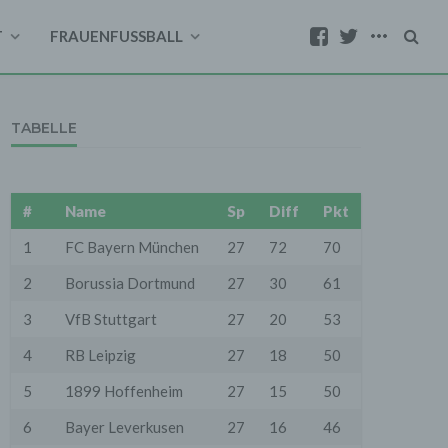
T
FRAUENFUSSBALL
TABELLE
#
Name
Sp
Diff
Pkt
1
FC Bayern München
27
72
70
2
Borussia Dortmund
27
30
61
3
VfB Stuttgart
27
20
53
4
RB Leipzig
27
18
50
5
1899 Hoffenheim
27
15
50
6
Bayer Leverkusen
27
16
46