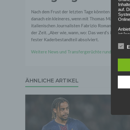
Inhalt
auf. 
Nach dem Frust der letzten Tage könnten die Münchne
Syste
danach ein kleineres, wenn mit Thomas Müller der d
Online
italienischen Journalisten Fabrizio Romano steht ei
Anbiet
der Zeit. „Aber wie, wann, wo: Das werd’s ihr noch er
ist [
[adres
fester Kaderbestandteil absolviert.
Für d
E
Weitere News und Transfergerüchte rund um den deu
Der B
Online
geschl
2. Gr
Wir ve
ÄHNLICHE ARTIKEL
einsc
Daten
werden
Daten 
erford
Einwil
Wir tr
entspr
der D