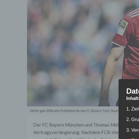
Dat
Inhal
1. Zie
Müller gab 2008 sein Profidebüt für den FC Bayern. Foto: Stuart Franklin/Ge
2. Gr
Der FC Bayern München und Thomas Müller (32) befi
3. Ve
Vertragsverlängerung. Nachdem FCB-Vorstandschef 