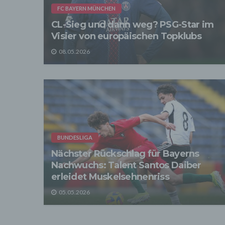
verarb
FC BAYERN MÜNCHEN
Zerstö
CL-Sieg und dann weg? PSG-Star im
Sofer
Visier von europäischen Topklubs
sonsti
"Dritt
08.05.2026
davon 
stattf
Grundl
spezie
Daten
3. Ve
Die p
Daten
Grundl
BUNDESLIGA
- Die 
unsere
Nächster Rückschlag für Bayerns
- Die 
Nachwuchs: Talent Santos Daiber
Wir üb
erleidet Muskelsehnenriss
Abrech
ander
05.05.2026
Verpfl
Liefer