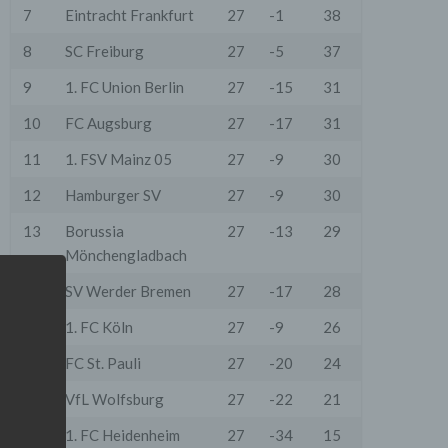
7
Eintracht Frankfurt
27
-1
38
8
SC Freiburg
27
-5
37
9
1. FC Union Berlin
27
-15
31
10
FC Augsburg
27
-17
31
11
1. FSV Mainz 05
27
-9
30
12
Hamburger SV
27
-9
30
13
Borussia
27
-13
29
Mönchengladbach
14
SV Werder Bremen
27
-17
28
15
1. FC Köln
27
-9
26
16
FC St. Pauli
27
-20
24
17
VfL Wolfsburg
27
-22
21
18
1. FC Heidenheim
27
-34
15