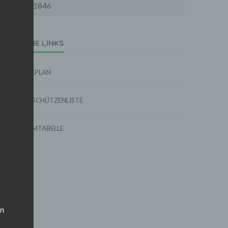
1846
EXTERNE LINKS
SPIELPLAN
TORSCHÜTZENLISTE
FORMTABELLE
on