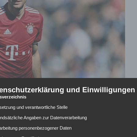
enschutzerklärung und Einwilligungen
tsverzeichnis
lsetzung und verantwortliche Stelle
tty Images
undsätzliche Angaben zur Datenverarbeitung
nden sich „in guten Gesprächen“ über eine
rarbeitung personenbezogener Daten
Oliver Kahn im Sport1-„Doppelpass“ sagte, dass er