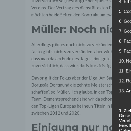
zuversichtlich sei, bestätigte der Spieler selbst n
4. Erh
Vereins. Der Vertrag des dienstältesten Profis der
5. Co
möchten beide Seiten den Kontrakt um zwei Jahre v
6. Goo
Müller: Noch nicht
7. Go
8. Fac
Allerdings gibt es noch nicht zu verkünden, wie der 
9. Fa
facto gibt’s nichts zu verkünden, aber wir befinden 
dass man da am Ende des Tages eine gute Lösung find
10. Ne
zuversichtlich, dass wir relativ kurzfristig auch sc
11. Ei
Davor gilt der Fokus aber der Liga: Am Samstag ka
12. R
Borussia Dortmund die zehnte Meisterschaft in Fol
13. Ä
schaffen“, so Müller. „Ich glaube, in den Top-5-Lig
Team. Dementsprechend sind wir da schon heiß drauf.
den Top-Ligen Europas bei neun Titeln in Folge, au
1. Zi
zwischen 2012 und 2020.
Diese 
Verarb
Einigung nur noch 
Einwi
Onlin