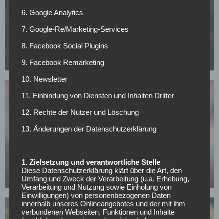
6. Google Analytics
FC BAYERN MÜNCHEN
7. Google-Re/Marketing-Services
CL-Sieg und dann weg? PSG-Star im Visier von
8. Facebook Social Plugins
europäischen Topklubs
08.05.2026
9. Facebook Remarketing
10. Newsletter
11. Einbindung von Diensten und Inhalten Dritter
12. Rechte der Nutzer und Löschung
13. Änderungen der Datenschutzerklärung
BUNDESLIGA
Bayern-Legende Lizarazu warnt: Dieses Risiko
1. Zielsetzung und verantwortliche Stelle
sollte Kompany gegen PSG vermeiden
Diese Datenschutzerklärung klärt über die Art, den
05.05.2026
Umfang und Zweck der Verarbeitung (u.a. Erhebung,
Verarbeitung und Nutzung sowie Einholung von
Einwilligungen) von personenbezogenen Daten
innerhalb unseres Onlineangebotes und der mit ihm
verbundenen Webseiten, Funktionen und Inhalte