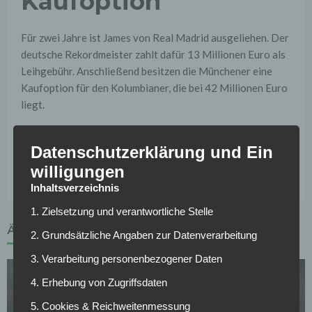
Kaufoption
Für zwei Jahre ist James von Real Madrid ausgeliehen. Der
deutsche Rekordmeister zahlt dafür 13 Millionen Euro als
Leihgebühr. Anschließend besitzen die Münchener eine
Kaufoption für den Kolumbianer, die bei 42 Millionen Euro
liegt.
Und nicht nur Real Madrid kassiert kräftig ab, auch die
Datenschutzerklärung und Ein
Berateragentur bekommt für die Vermittlung eine
ordentliche Provision in Höhe von 2 Millionen Euro.
willigungen
Inhaltsverzeichnis
1. Zielsetzung und verantwortliche Stelle
ÄHNLICHE ARTIKEL
2. Grundsätzliche Angaben zur Datenverarbeitung
3. Verarbeitung personenbezogener Daten
4. Erhebung von Zugriffsdaten
5. Cookies & Reichweitenmessung