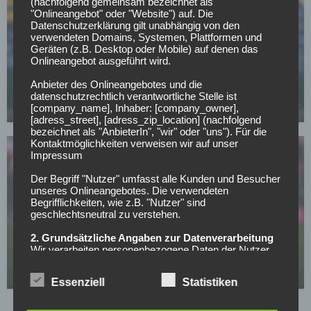
(nachfolgend gemeinsam bezeichnet als
"Onlineangebot" oder "Website") auf. Die
Datenschutzerklärung gilt unabhängig von den
verwendeten Domains, Systemen, Plattformen und
Geräten (z.B. Desktop oder Mobile) auf denen das
BUNDESLIGA
Onlineangebot ausgeführt wird.
Nächster Rückschlag für Bayerns Nachwuchs:
Anbieter des Onlineangebotes und die
Talent Santos Daiber erleidet Muskelsehnenriss
datenschutzrechtlich verantwortliche Stelle ist
[company_name], Inhaber: [company_owner],
05.05.2026
[adress_street], [adress_zip_location] (nachfolgend
bezeichnet als "AnbieterIn", "wir" oder "uns"). Für die
Kontaktmöglichkeiten verweisen wir auf unser
Impressum
Der Begriff "Nutzer" umfasst alle Kunden und Besucher
unseres Onlineangebotes. Die verwendeten
Begrifflichkeiten, wie z.B. "Nutzer" sind
geschlechtsneutral zu verstehen.
FC BAYERN MÜNCHEN
2. Grundsätzliche Angaben zur Datenverarbeitung
Vertrag bis 2027, keine Einigung: Bayern lässt
Wir verarbeiten personenbezogene Daten der Nutzer
diesen Leistungsträger ziehen
nur unter Einhaltung der einschlägigen
Datenschutzbestimmungen entsprechend den
03.05.2026
Essenziell
Statistiken
Geboten der Datensparsamkeit- und
Datenvermeidung. Das bedeutet die Daten der Nutzer
werden nur beim Vorliegen einer gesetzlichen