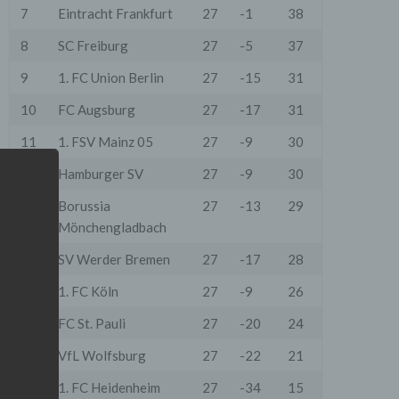
7
Eintracht Frankfurt
27
-1
38
8
SC Freiburg
27
-5
37
9
1. FC Union Berlin
27
-15
31
10
FC Augsburg
27
-17
31
11
1. FSV Mainz 05
27
-9
30
12
Hamburger SV
27
-9
30
13
Borussia
27
-13
29
Mönchengladbach
14
SV Werder Bremen
27
-17
28
15
1. FC Köln
27
-9
26
16
FC St. Pauli
27
-20
24
17
VfL Wolfsburg
27
-22
21
18
1. FC Heidenheim
27
-34
15