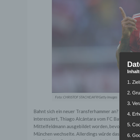
Dat
Inhal
1. Zie
2. Gr
Foto: CHRISTOF STACHE/AFP/Getty Images
3. Ve
Bahnt sich ein neuer Transferhammer an? Laut eines
4. Erh
interessiert, Thiago Alcántara vom FC Bayern Münc
5. Co
Mittelfeldmann ausgebildet worden, bevor er im S
München wechselte. Allerdings würde das Interesse
6. Goo