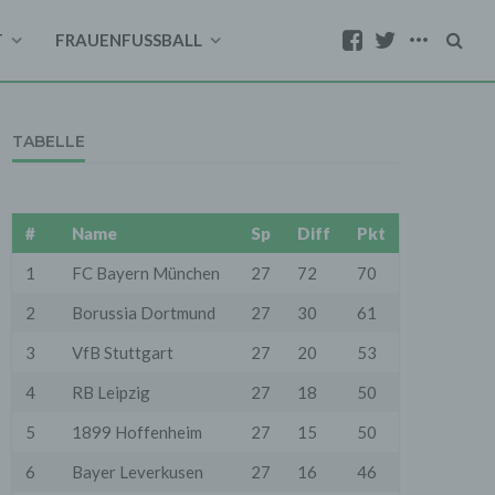
T
FRAUENFUSSBALL
TABELLE
#
Name
Sp
Diff
Pkt
1
FC Bayern München
27
72
70
2
Borussia Dortmund
27
30
61
3
VfB Stuttgart
27
20
53
4
RB Leipzig
27
18
50
5
1899 Hoffenheim
27
15
50
6
Bayer Leverkusen
27
16
46