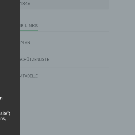
1846
EXTERNE LINKS
SPIELPLAN
TORSCHÜTZENLISTE
FORMTABELLE
on
site")
ins,
 das