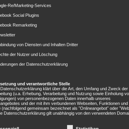
ogle-Re/Marketing-Services
riode als absoluter Wunschspieler Barcelonas. Er sollte
ebook Social Plugins
ersetzen. Der FC Liverpool verweigerte jedoch eine
cebook Remarketing
doch soll man nicht gewillt sein, die aus England
wsletter
nbindung von Diensten und Inhalten Dritter
echte der Nutzer und Löschung
cht das Alter von Mittelfeldakteur Andrés Iniesta, der
nderungen der Datenschutzerklärung
lona unterschrieben hat. Bei einer erfolgreichen
niestas Rolle als Stratege im Spielaufbau übernehmen. Eine
elsetzung und verantwortliche Stelle
Datenschutzerklärung klärt über die Art, den Umfang und Zweck der
eitung (u.a. Erhebung, Verarbeitung und Nutzung sowie Einholung v
is 2021, weshalb der FC Barcelona eine hohe Ablösesumme
lligungen) von personenbezogenen Daten innerhalb unseres
te die Münchner Vereinführung skeptisch sein, einen ihrer
eangebotes und der mit ihm verbundenen Webseiten, Funktionen und
er Weltspitze abzugeben.
e (nachfolgend gemeinsam bezeichnet als "Onlineangebot" oder "Web
Die Datenschutzerklärung gilt unabhängig von den verwendeten Doma
men, Plattformen und Geräten (z.B. Desktop oder Mobile) auf denen
angebot ausgeführt wird.
ssenziell
Statistiken