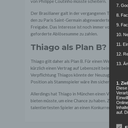
von Philippe Coutinho müsste scheitern.
7. Go
Der Brasilianer galt in der vergangenen Transferpe
8. Fac
den zu Paris Saint-Germain abgewanderten Neymar 
9. Fa
Freigabe. Das Interesse ist noch immer vorhanden, je
geforderte Ablösesumme zu zahlen.
10. Ne
11. Ei
Thiago als Plan B?
12. R
Thiago gilt daher als Plan B. Für einen Wechsel spri
13. Ä
kürzlich einen Vertrag auf Lebenszeit beim FC Barce
Verpflichtung Thiagos könnte der Neuzugang aber I
Position als Stammspieler wäre ihm sicher.
1. Zi
Diese 
Verarb
Allerdings hat Thiago in München einen Vertrag b
Einwi
bieten müsste, um eine Chance zu haben. Zudem könn
Onlin
talentiertesten Spieler an einen Konkurrenten in d
Inhalt
auf. 
Syste
Online
E