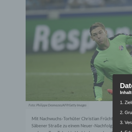
Dat
Inhal
1. Zie
Foto: Philippe Desmazes/AFP/Getty Images
2. Gr
Mit Nachwuchs-Torhüter Christian Früchtl plant Ba
3. Ve
Säbener Straße zu einem Neuer-Nachfolger ausgebi