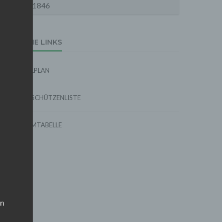
1846
EXTERNE LINKS
SPIELPLAN
TORSCHÜTZENLISTE
FORMTABELLE
on