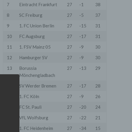
7
Eintracht Frankfurt
27
-1
38
8
SC Freiburg
27
-5
37
9
1. FC Union Berlin
27
-15
31
10
FC Augsburg
27
-17
31
11
1. FSV Mainz 05
27
-9
30
12
Hamburger SV
27
-9
30
13
Borussia
27
-13
29
Mönchengladbach
14
SV Werder Bremen
27
-17
28
15
1. FC Köln
27
-9
26
16
FC St. Pauli
27
-20
24
17
VfL Wolfsburg
27
-22
21
18
1. FC Heidenheim
27
-34
15