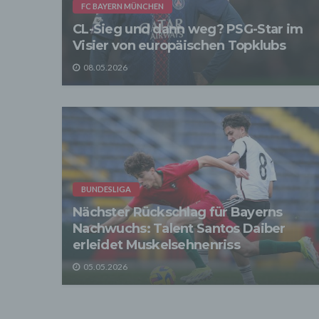
verarb
FC BAYERN MÜNCHEN
Zerstö
CL-Sieg und dann weg? PSG-Star im
Sofer
Visier von europäischen Topklubs
sonsti
"Dritt
08.05.2026
davon 
stattf
Grundl
spezie
Daten
3. Ve
Die p
Daten
Grundl
BUNDESLIGA
- Die 
unsere
Nächster Rückschlag für Bayerns
- Die 
Nachwuchs: Talent Santos Daiber
erleidet Muskelsehnenriss
Wir üb
Abrech
05.05.2026
ander
Verpfl
Liefer