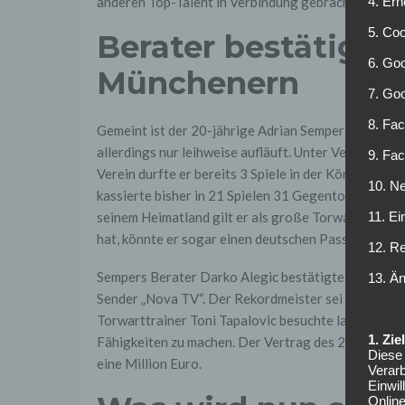
4. Erh
anderen Top-Talent in Verbindung gebracht.
5. Co
Berater bestätigt 
6. Goo
Münchenern
7. Go
8. Fac
Gemeint ist der 20-jährige Adrian Semper vom kroat
allerdings nur leihweise aufläuft. Unter Vertrag st
9. Fa
Verein durfte er bereits 3 Spiele in der Königsklasse
10. Ne
kassierte bisher in 21 Spielen 31 Gegentore. Für d
11. Ei
seinem Heimatland gilt er als große Torwart-Hoff
hat, könnte er sogar einen deutschen Pass erhalten.
12. R
Sempers Berater Darko Alegic bestätigte ein Inte
13. Ä
Sender „Nova TV“. Der Rekordmeister sei allerdings 
Torwarttrainer Toni Tapalovic besuchte laut „BILD“ 
1. Zi
Fähigkeiten zu machen. Der Vertrag des 20-jährigen
Diese 
eine Million Euro.
Verarb
Einwi
Onlin