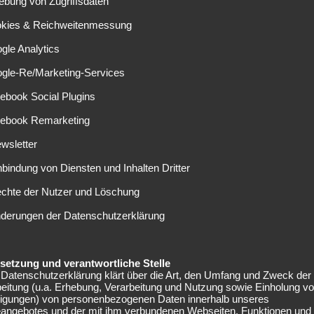
ebung von Zugriffsdaten
okies & Reichweitenmessung
Kontakt zu den
gle Analytics
ogle-Re/Marketing-Services
ebook Social Plugins
ischen Erstligisten Lokomotive Zagreb, für den er
eht er beim aktuellen Tabellenersten Dinamo Zagreb. Für den
cebook Remarketing
 bestreiten. Bei Lokomotive ist er in der Liga gesetzt und
wsletter
ie U21 Kroatiens gab er im September 2017 sein Debüt. In
nbindung von Diensten und Inhalten Dritter
nung. Da der Rechtsfuß einen Großvater aus Deutschland
echte der Nutzer und Löschung
resse seitens der Münchener gegenüber dem kroatischen
nderungen der Datenschutzerklärung
nicht der einzige interessierte Club. Bayerns
einige Spiele der Kroaten, um sich ein Bild von Sempers
elsetzung und verantwortliche Stelle
 läuft noch bis 2022, sein Marktwert beläuft sich auf etwa
Datenschutzerklärung klärt über die Art, den Umfang und Zweck der
eitung (u.a. Erhebung, Verarbeitung und Nutzung sowie Einholung v
lligungen) von personenbezogenen Daten innerhalb unseres
eangebotes und der mit ihm verbundenen Webseiten, Funktionen und