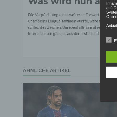
Was wird nun aus 
Inhalt
auf. 
Syste
Die Verpflichtung eines weiteren Torwart-Talents, d
Online
Champions League sammeln durfte, wäre für das eig
Anbiet
schlechtes Zeichen. Um ebenfalls Einsätze zu bekom
ist [
Interessenten gäbe es aus der ersten und zweiten B
[adres
Für d
E
Der B
Online
geschl
2. Gr
Wir ve
ÄHNLICHE ARTIKEL
einsc
Daten
werden
Daten 
erford
Einwil
Wir tr
entspr
der D