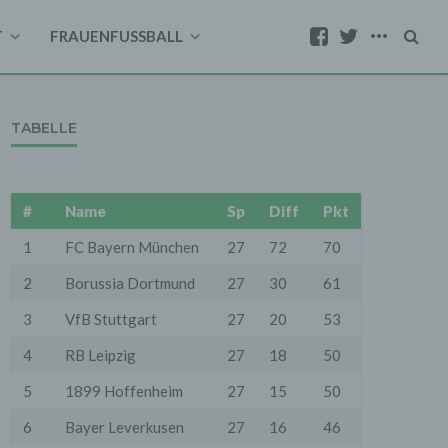
T
FRAUENFUSSBALL
TABELLE
#
Name
Sp
Diff
Pkt
1
FC Bayern München
27
72
70
2
Borussia Dortmund
27
30
61
3
VfB Stuttgart
27
20
53
4
RB Leipzig
27
18
50
5
1899 Hoffenheim
27
15
50
6
Bayer Leverkusen
27
16
46