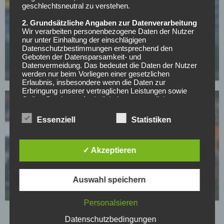
geschlechtsneutral zu verstehen.
2. Grundsätzliche Angaben zur Datenverarbeitung
Wir verarbeiten personenbezogene Daten der Nutzer
BUNDESLIGA
nur unter Einhaltung der einschlägigen
Nächster Rückschlag für Bayerns Nachwuchs:
Datenschutzbestimmungen entsprechend den
Talent Santos Daiber erleidet Muskelsehnenriss
Geboten der Datensparsamkeit- und
Datenvermeidung. Das bedeutet die Daten der Nutzer
05.05.2026
werden nur beim Vorliegen einer gesetzlichen
Erlaubnis, insbesondere wenn die Daten zur
Erbringung unserer vertraglichen Leistungen sowie
Online-Services erforderlich, bzw. gesetzlich
vorgeschrieben sind oder beim Vorliegen einer
Einwilligung verarbeitet.
Essenziell
Statistiken
Wir treffen organisatorische, vertragliche und
technische Sicherheitsmaßnahmen entsprechend dem
Stand der Technik, um sicher zu stellen, dass die
✓ Akzeptieren
TSG 1899 HOFFENHEIM
Vorschriften der Datenschutzgesetze eingehalten
Kaum angekommen, schon unverzichtbar –
werden und um damit die durch uns verarbeiteten
Avdullahu bleibt!
Daten gegen zufällige oder vorsätzliche
Auswahl speichern
Manipulationen, Verlust, Zerstörung oder gegen den
04.05.2026
Zugriff unberechtigter Personen zu schützen.
Personalsieren
Sofern im Rahmen dieser Datenschutzerklärung
Inhalte, Werkzeuge oder sonstige Mittel von anderen
Datenschutzbedingungen