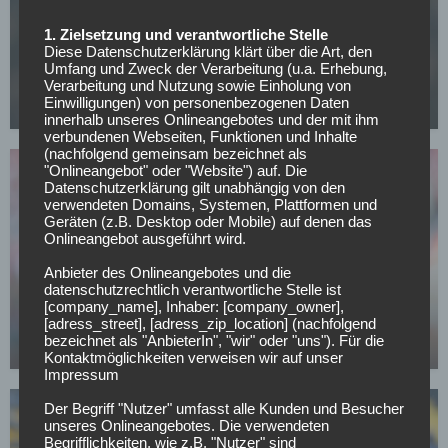
FC BAYERN MÜNCHEN
1. Zielsetzung und verantwortliche Stelle
Diese Datenschutzerklärung klärt über die Art, den
CL-Sieg und dann weg? PSG-Star im Visier von
Umfang und Zweck der Verarbeitung (u.a. Erhebung,
europäischen Topklubs
Verarbeitung und Nutzung sowie Einholung von
Einwilligungen) von personenbezogenen Daten
08.05.2026
innerhalb unseres Onlineangebotes und der mit ihm
verbundenen Webseiten, Funktionen und Inhalte
(nachfolgend gemeinsam bezeichnet als
"Onlineangebot" oder "Website") auf. Die
Datenschutzerklärung gilt unabhängig von den
verwendeten Domains, Systemen, Plattformen und
Geräten (z.B. Desktop oder Mobile) auf denen das
Onlineangebot ausgeführt wird.
Anbieter des Onlineangebotes und die
BUNDESLIGA
datenschutzrechtlich verantwortliche Stelle ist
Bayern-Legende Lizarazu warnt: Dieses Risiko
[company_name], Inhaber: [company_owner],
sollte Kompany gegen PSG vermeiden
[adress_street], [adress_zip_location] (nachfolgend
bezeichnet als "AnbieterIn", "wir" oder "uns"). Für die
05.05.2026
Kontaktmöglichkeiten verweisen wir auf unser
Impressum
Der Begriff "Nutzer" umfasst alle Kunden und Besucher
unseres Onlineangebotes. Die verwendeten
Begrifflichkeiten, wie z.B. "Nutzer" sind