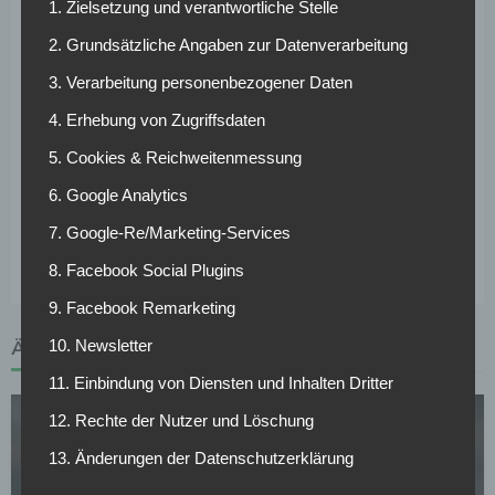
1. Zielsetzung und verantwortliche Stelle
Transfersumme von 15 bis 18 Millionen Euro für Sandro
Wagner. Viel Geld, wenn man bedenkt, dass Sandro Wagner
2. Grundsätzliche Angaben zur Datenverarbeitung
bereits 29 Jahre alt ist und Lewandowski sich selten mit
3. Verarbeitung personenbezogener Daten
Verletzungsproblemen rumplagen muss. Der Pole fehlte in
seiner gesamten Karriere nie mehr als zwei Spiele am Stück
4. Erhebung von Zugriffsdaten
verletzungsbedingt. Sandro Wagner gelungen in der
5. Cookies & Reichweitenmessung
laufenden Saison in zehn Spielen vier Tore und konnte zwei
6. Google Analytics
weitere Treffer auflegen. Der gebürtige Münchener
spielte bereits in seiter Jugendzeit beim Rekordmeister
7. Google-Re/Marketing-Services
und durfte dort auch erstmals Bundesliga-Luft schnuppern.
8. Facebook Social Plugins
9. Facebook Remarketing
10. Newsletter
ÄHNLICHE ARTIKEL
11. Einbindung von Diensten und Inhalten Dritter
12. Rechte der Nutzer und Löschung
13. Änderungen der Datenschutzerklärung