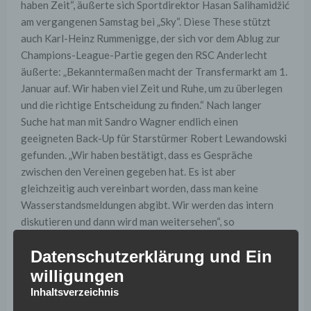
haben Zeit“, äußerte sich Sportdirektor Hasan Salihamidžić
am vergangenen Samstag bei „Sky“. Diese These stützt
auch Karl-Heinz Rummenigge, der sich vor dem Ablug zur
Champions-League-Partie gegen den RSC Anderlecht
äußerte: „Bekanntermaßen macht der Transfermarkt am 1.
Januar auf. Wir haben viel Zeit und Ruhe, um zu überlegen
und die richtige Entscheidung zu finden.“ Nach langer
Suche hat man mit Sandro Wagner endlich einen
geeigneten Back-Up für Starstürmer Robert Lewandowski
gefunden. „Wir haben bestätigt, dass es Gespräche
zwischen den Vereinen gegeben hat. Es ist aber
gleichzeitig auch vereinbart worden, dass man keine
Wasserstandsmeldungen abgibt. Wir werden das intern
diskutieren und dann wird man weitersehen“, so
Rummenigge weiter.
Datenschutzerklärung und Ein
Für Diskussionsstoff scheint die Ablösesumme für den
willigungen
Stürmer zu sorgen. Denn wie der „kicker“ in seiner
Inhaltsverzeichnis
Montagsausgabe spekuliert, verlangt Hoffenheim eine