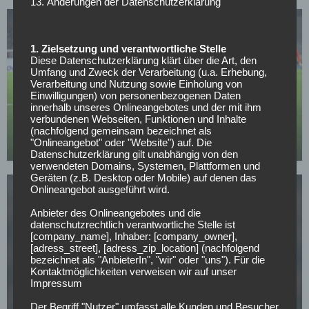
13. Änderungen der Datenschutzerklärung
1. Zielsetzung und verantwortliche Stelle
Diese Datenschutzerklärung klärt über die Art, den
Umfang und Zweck der Verarbeitung (u.a. Erhebung,
Verarbeitung und Nutzung sowie Einholung von
BORUSSIA DORTMUND
Einwilligungen) von personenbezogenen Daten
innerhalb unseres Onlineangebotes und der mit ihm
Verkündung noch heute: BVB-Transfer kurz vor
verbundenen Webseiten, Funktionen und Inhalte
Abschluss
(nachfolgend gemeinsam bezeichnet als
"Onlineangebot" oder "Website") auf. Die
12.05.2026
Datenschutzerklärung gilt unabhängig von den
verwendeten Domains, Systemen, Plattformen und
Geräten (z.B. Desktop oder Mobile) auf denen das
Onlineangebot ausgeführt wird.
Anbieter des Onlineangebotes und die
datenschutzrechtlich verantwortliche Stelle ist
[company_name], Inhaber: [company_owner],
[adress_street], [adress_zip_location] (nachfolgend
FC BAYERN MÜNCHEN
bezeichnet als "AnbieterIn", "wir" oder "uns"). Für die
Kontaktmöglichkeiten verweisen wir auf unser
CL-Sieg und dann weg? PSG-Star im Visier von
Impressum
europäischen Topklubs
Der Begriff "Nutzer" umfasst alle Kunden und Besucher