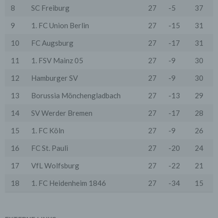
an einen Zahlungsdienstleister) oder für andere
8
SC Freiburg
27
-5
37
Zwecke, wenn diese notwendig sind, um unsere
vertraglichen Verpflichtungen gegenüber den Nutzern
9
1. FC Union Berlin
27
-15
31
zu erfüllen (z.B. Adressmitteilung an Lieferanten).
Bei der Kontaktaufnahme mit uns (per Kontaktformular
10
FC Augsburg
27
-17
31
oder Email) werden die Angaben des Nutzers zwecks
Bearbeitung der Anfrage sowie für den Fall, dass
11
1. FSV Mainz 05
27
-9
30
Anschlussfragen entstehen, gespeichert.
Personenbezogene Daten werden gelöscht, sofern sie
12
Hamburger SV
27
-9
30
ihren Verwendungszweck erfüllt haben und der
Löschung keine Aufbewahrungspflichten
13
Borussia Mönchengladbach
27
-13
29
entgegenstehen.
14
SV Werder Bremen
27
-17
28
4. Erhebung von Zugriffsdaten
Wir erheben Daten über jeden Zugriff auf den Server,
15
1. FC Köln
27
-9
26
auf dem sich dieser Dienst befindet (so genannte
Serverlogfiles). Zu den Zugriffsdaten gehören Name
16
FC St. Pauli
27
-20
24
der abgerufenen Webseite, Datei, Datum und Uhrzeit
des Abrufs, übertragene Datenmenge, Meldung über
17
VfL Wolfsburg
27
-22
21
erfolgreichen Abruf, Browsertyp nebst Version, das
Betriebssystem des Nutzers, Referrer URL (die zuvor
18
1. FC Heidenheim 1846
27
-34
15
besuchte Seite), IP-Adresse und der anfragende
Provider.
Wir verwenden die Protokolldaten ohne Zuordnung zur
Person des Nutzers oder sonstiger Profilerstellung