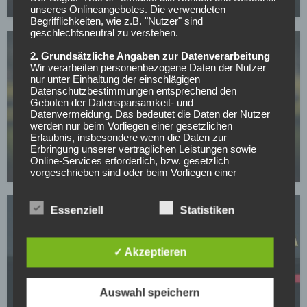
08.05.2026
unseres Onlineangebotes. Die verwendeten
Begrifflichkeiten, wie z.B. "Nutzer" sind
geschlechtsneutral zu verstehen.
2. Grundsätzliche Angaben zur Datenverarbeitung
Wir verarbeiten personenbezogene Daten der Nutzer
nur unter Einhaltung der einschlägigen
Datenschutzbestimmungen entsprechend den
Geboten der Datensparsamkeit- und
Datenvermeidung. Das bedeutet die Daten der Nutzer
BUNDESLIGA
werden nur beim Vorliegen einer gesetzlichen
Mit nur 30 Jahren: BVB-Abwehrspieler Niklas Süle
Erlaubnis, insbesondere wenn die Daten zur
beendet im Sommer seine Laufbahn
Erbringung unserer vertraglichen Leistungen sowie
Online-Services erforderlich, bzw. gesetzlich
07.05.2026
vorgeschrieben sind oder beim Vorliegen einer
Einwilligung verarbeitet.
Wir treffen organisatorische, vertragliche und
Essenziell
Statistiken
technische Sicherheitsmaßnahmen entsprechend dem
Stand der Technik, um sicher zu stellen, dass die
Vorschriften der Datenschutzgesetze eingehalten
✓ Akzeptieren
werden und um damit die durch uns verarbeiteten
Daten gegen zufällige oder vorsätzliche
Manipulationen, Verlust, Zerstörung oder gegen den
BORUSSIA DORTMUND
Zugriff unberechtigter Personen zu schützen.
Auswahl speichern
BVB-Knaller: Erster Sommertransfer soll bereits