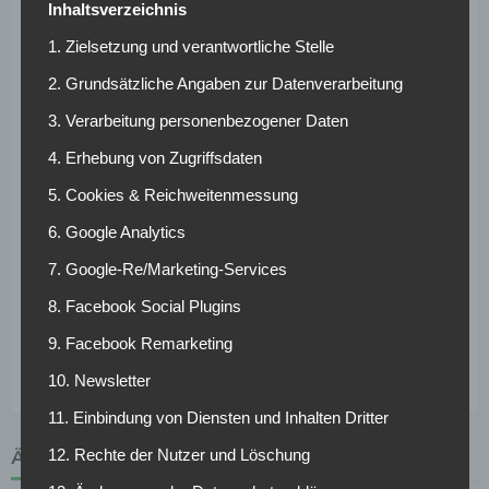
Inhaltsverzeichnis
dem FC Bayern München vor Ort sein. Zudem beobachten
1. Zielsetzung und verantwortliche Stelle
weitere Bundesligisten wie der FC Augsburg, der VfB
Stuttgart, Bayer 04 Leverkusen, die TSG 1899
2. Grundsätzliche Angaben zur Datenverarbeitung
Hoffenheim, Borussia Mönchengladbach, Eintracht
3. Verarbeitung personenbezogener Daten
Frankfurt, VfL Wolfsburg und Fortuna Düsseldorf die
Partie.
4. Erhebung von Zugriffsdaten
5. Cookies & Reichweitenmessung
Die Begegnung bietet durchaus Spannung. Auch für die
Scouts könnte es durchaus interessant werden. Neben der
6. Google Analytics
Beobachtung von eigenen sowie den oben genannten
7. Google-Re/Marketing-Services
Spielern könnten auch junge Talente wie Xaver Schlager
(21, RB Salzburg), Konrad Laimer (21, RB Leipzig) und
8. Facebook Social Plugins
Amer Gojak (21, Dinamo Zagreb) im Fokus der
9. Facebook Remarketing
Talentesucher stehen.
10. Newsletter
11. Einbindung von Diensten und Inhalten Dritter
ÄHNLICHE ARTIKEL
12. Rechte der Nutzer und Löschung