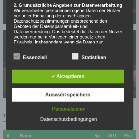
BVB-Knaller: Erster Sommertransfer soll bereits
2. Grundsätzliche Angaben zur Datenverarbeitung
feststehen!
Wir verarbeiten personenbezogene Daten der Nutzer
nur unter Einhaltung der einschlägigen
05.05.2026
Datenschutzbestimmungen entsprechend den
Geboten der Datensparsamkeit- und
Datenvermeidung. Das bedeutet die Daten der Nutzer
werden nur beim Vorliegen einer gesetzlichen
Erlaubnis, insbesondere wenn die Daten zur
Erbringung unserer vertraglichen Leistungen sowie
Online-Services erforderlich, bzw. gesetzlich
Essenziell
Statistiken
vorgeschrieben sind oder beim Vorliegen einer
Einwilligung verarbeitet.
BORUSSIA DORTMUND
Wir treffen organisatorische, vertragliche und
Der nächste Dembele? Real und PSG jagen BVB-
✓ Akzeptieren
technische Sicherheitsmaßnahmen entsprechend dem
Wunderkind
Stand der Technik, um sicher zu stellen, dass die
Vorschriften der Datenschutzgesetze eingehalten
05.05.2026
Auswahl speichern
werden und um damit die durch uns verarbeiteten
Daten gegen zufällige oder vorsätzliche
Manipulationen, Verlust, Zerstörung oder gegen den
Personalsieren
Zugriff unberechtigter Personen zu schützen.
TABELLE
Datenschutzbedingungen
Sofern im Rahmen dieser Datenschutzerklärung
Inhalte, Werkzeuge oder sonstige Mittel von anderen
Anbietern (nachfolgend gemeinsam bezeichnet als
#
Name
Sp
Diff
Pkt
"Dritt-Anbieter") eingesetzt werden und deren