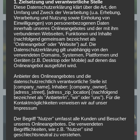
1. Zielsetzung und verantwortliche Stelle
Diese Datenschutzerklärung klärt über die Art, den
12.05.2026
Umfang und Zweck der Verarbeitung (u.a. Erhebung,
Verarbeitung und Nutzung sowie Einholung von
Einwilligungen) von personenbezogenen Daten
innerhalb unseres Onlineangebotes und der mit ihm
verbundenen Webseiten, Funktionen und Inhalte
(nachfolgend gemeinsam bezeichnet als
"Onlineangebot" oder "Website") auf. Die
Datenschutzerklärung gilt unabhängig von den
verwendeten Domains, Systemen, Plattformen und
BUNDESLIGA
Geräten (z.B. Desktop oder Mobile) auf denen das
Onlineangebot ausgeführt wird.
Mit nur 30 Jahren: BVB-Abwehrspieler Niklas Süle
beendet im Sommer seine Laufbahn
Anbieter des Onlineangebotes und die
datenschutzrechtlich verantwortliche Stelle ist
07.05.2026
[company_name], Inhaber: [company_owner],
[adress_street], [adress_zip_location] (nachfolgend
bezeichnet als "AnbieterIn", "wir" oder "uns"). Für die
Kontaktmöglichkeiten verweisen wir auf unser
Impressum
Der Begriff "Nutzer" umfasst alle Kunden und Besucher
unseres Onlineangebotes. Die verwendeten
Begrifflichkeiten, wie z.B. "Nutzer" sind
BORUSSIA DORTMUND
geschlechtsneutral zu verstehen.