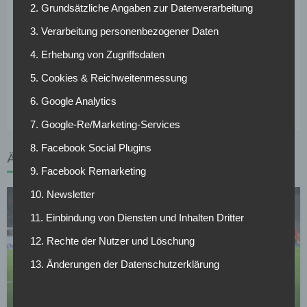
2. Grundsätzliche Angaben zur Datenverarbeitung
Es bleibt also nur noch abzuwarten, welches der deutschen
Teams sich die Dienste Sarrs sichert. Gladbach hatte im
3. Verarbeitung personenbezogener Daten
vergangenen Sommer bereits eine Einigung mit ihm erzielt,
4. Erhebung von Zugriffsdaten
eher er sich
nach einem Eigentümerwechsel bei Nizza doch
5. Cookies & Reichweitenmessung
für ein weiteres Jahr Ligue 1 entschied
. Nun ist die
Konkurrenz der Interessenten noch größer geworden.
6. Google Analytics
7. Google-Re/Marketing-Services
8. Facebook Social Plugins
ÄHNLICHE ARTIKEL
9. Facebook Remarketing
10. Newsletter
11. Einbindung von Diensten und Inhalten Dritter
12. Rechte der Nutzer und Löschung
13. Änderungen der Datenschutzerklärung
BORUSSIA DORTMUND
Verkündung noch heute: BVB-Transfer kurz vor
Abschluss