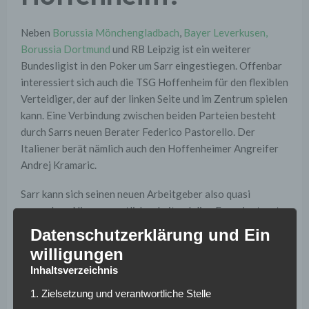
Neben
Borussia Mönchengladbach
,
Bayer Leverkusen,
Borussia Dortmund
und RB Leipzig ist ein weiterer
Bundesligist in den Poker um Sarr eingestiegen. Offenbar
interessiert sich auch die TSG Hoffenheim für den flexiblen
Verteidiger, der auf der linken Seite und im Zentrum spielen
kann. Eine Verbindung zwischen beiden Parteien besteht
durch Sarrs neuen Berater Federico Pastorello. Der
Italiener berät nämlich auch den Hoffenheimer Angreifer
Andrej Kramaric.
Sarr kann sich seinen neuen Arbeitgeber also quasi
aussuchen. Nizzas sportlicher Leiter Julien Fournier traut
ihm den Schritt in die Bundesliga auf jeden Fall zu. „“Er ist
Datenschutzerklärung und Ein
ein Free Agent und kann frei entscheiden, wohin er im
willigungen
Sommer geht. Ich habe keine Zweifel, dass er in
Inhaltsverzeichnis
Deutschland bestehen kann“, so der 45-Jährige gegenüber
„Sport1“.
1. Zielsetzung und verantwortliche Stelle