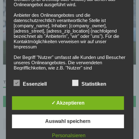
Onlineangebot ausgeführt wird.
Anbieter des Onlineangebotes und die
datenschutzrechtlich verantwortliche Stelle ist
[company_name], Inhaber: [company_owner],
[adress_street], [adress_zip_location] (nachfolgend
FC AUGSBURG
bezeichnet als "AnbieterIn", "wir" oder "uns"). Für die
Kontaktmöglichkeiten verweisen wir auf unser
FC Augsburg holt RB-Talent: Schnäppchen mit
Impressum
Bundesliga-Geschichte
Der Begriff "Nutzer" umfasst alle Kunden und Besucher
23.04.2026
unseres Onlineangebotes. Die verwendeten
Begrifflichkeiten, wie z.B. "Nutzer" sind
geschlechtsneutral zu verstehen.
TABELLE
2. Grundsätzliche Angaben zur Datenverarbeitung
Essenziell
Statistiken
Wir verarbeiten personenbezogene Daten der Nutzer
nur unter Einhaltung der einschlägigen
Datenschutzbestimmungen entsprechend den
#
Name
Sp
Diff
Pkt
✓ Akzeptieren
Geboten der Datensparsamkeit- und
Datenvermeidung. Das bedeutet die Daten der Nutzer
1
FC Bayern München
27
72
70
werden nur beim Vorliegen einer gesetzlichen
Erlaubnis, insbesondere wenn die Daten zur
Auswahl speichern
2
Borussia Dortmund
27
30
61
Erbringung unserer vertraglichen Leistungen sowie
Online-Services erforderlich, bzw. gesetzlich
3
VfB Stuttgart
27
20
53
Personalsieren
vorgeschrieben sind oder beim Vorliegen einer