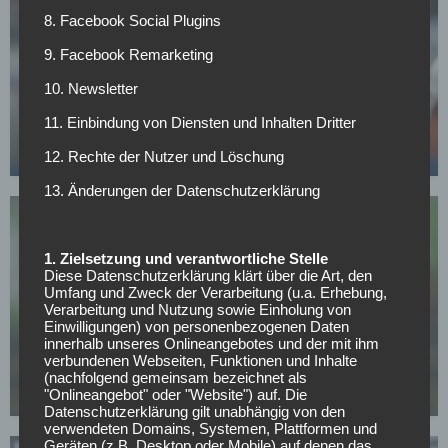
8. Facebook Social Plugins
9. Facebook Remarketing
BUNDESLIGA
10. Newsletter
Yan Diomande nennt sein Transferziel – in diesem
11. Einbindung von Diensten und Inhalten Dritter
Klub will er spielen
12. Rechte der Nutzer und Löschung
24.04.2026
13. Änderungen der Datenschutzerklärung
1. Zielsetzung und verantwortliche Stelle
Diese Datenschutzerklärung klärt über die Art, den
Umfang und Zweck der Verarbeitung (u.a. Erhebung,
Verarbeitung und Nutzung sowie Einholung von
RB LEIPZIG
Einwilligungen) von personenbezogenen Daten
innerhalb unseres Onlineangebotes und der mit ihm
Gulácsi-Rückkehr bei Leipzig offen: Gerät der
verbundenen Webseiten, Funktionen und Inhalte
Schlussmann dauerhaft ins Hintertreffen?
(nachfolgend gemeinsam bezeichnet als
"Onlineangebot" oder "Website") auf. Die
24.04.2026
Datenschutzerklärung gilt unabhängig von den
verwendeten Domains, Systemen, Plattformen und
Geräten (z.B. Desktop oder Mobile) auf denen das