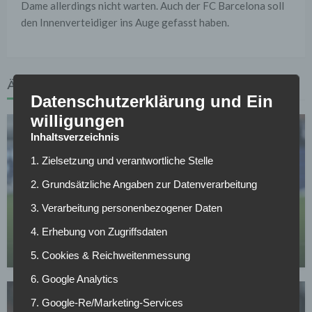
Dame allerdings nicht warten. Auch der FC Barcelona soll
den Innenverteidiger ins Auge gefasst haben.
ÄHNLICHE ARTIKEL
Datenschutzerklärung und Ein
willigungen
Inhaltsverzeichnis
1. Zielsetzung und verantwortliche Stelle
2. Grundsätzliche Angaben zur Datenverarbeitung
BUNDESLIGA
3. Verarbeitung personenbezogener Daten
Baku blüht bei RB Leipzig auf – Vertragsklausel
4. Erhebung von Zugriffsdaten
sorgt für Planungssicherheit
29.04.2026
5. Cookies & Reichweitenmessung
6. Google Analytics
7. Google-Re/Marketing-Services