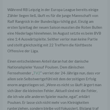
Während RB Leipzig in der Europa League bereits einige
Zähler liegen ließ, läuft es für die junge Mannschaft von
Ralf Rangnick in der Bundesliga richtig gut. Einzig am
ersten Spieltag der neuen Saison mussten die Roten Bullen
eine Niederlage hinnehmen. Im August setzte es beim BVB
eine 1:4 Auswärtspleite. Seither verlor man keine Partie
und stellt gleichzeitig mit 22 Treffern die fünftbeste
Offensive der Liga.
Einen entscheidenen Anteil daran hat der danische
Nationalspieler Yussuf Poulsen. Dem dänischen
Fernsehsender „
TV2
“ verriet der 24-Jährige nun, dass vor
allem sein Selbstwertgefühl mit dem derzeitigen Erfolg
enorm angestiegen sei. „Wenn es nicht so läuft ärgert man
sich über die kleinsten Fehler. Aktuell sind mir die Fehler,
die ich wie alle anderen Spieler mache, egal“, erklärt
Poulsen. Er lasse sich nicht mehr von Kleinigkeiten
runterziehen, sondern bleibe voll fokussiert. Bislang traf