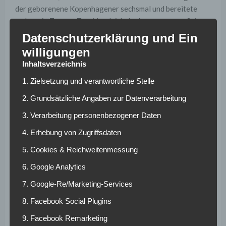
der geborenene Kopenhagener sechsmal und bereitete
zudem ein Tor vor. Zum Vergleich: In der vergangen Saison
gelangen ihm in 30 Bundesliga-Einsätzen lediglich vier
Datenschutzerklärung und Ein
Treffer.
willigungen
Inhaltsverzeichnis
Poulsen: Leipzig
1. Zielsetzung und verantwortliche Stelle
kann um die
2. Grundsätzliche Angaben zur Datenverarbeitung
Meisterschaft
3. Verarbeitung personenbezogener Daten
mitspielen
4. Erhebung von Zugriffsdaten
5. Cookies & Reichweitenmessung
Umso optimistischer gab sich Yussuf Poulsen zum weiteren
6. Google Analytics
Verlauf der Saison. Denn der Angreifer glaubt fest daran
mit Leipzig Großes zu erreichen: „Wenn wir so
7. Google-Re/Marketing-Services
weiterspielen wie in den letzten neun Ligaspielen sind wir
8. Facebook Social Plugins
Titelkandidat.“ Man wisse, dass es schwer werde über die
ganze Saison diese Leistung abzurufen und es auch Zeiten
9. Facebook Remarketing