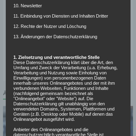
geben werde wo es nicht mehr so gut laufe.
10. Newsletter
Trotzdem bleibt der Offensivspieler optimistisch: „Wir
11. Einbindung von Diensten und Inhalten Dritter
müssen die Schwächeperioden gut meistern, so wie in
12. Rechte der Nutzer und Löschung
unserer ersten Bundesliga-Saison. Dann können wir
13. Änderungen der Datenschutzerklärung
wirklich gefährlich werden.“ Im Meisterkampf erwartet
Poulsen zwar, dass Borussia Dortmund weiterhin eine gute
Saison spielen werde und die Bayern sich verbessern. „Wir
1. Zielsetzung und verantwortliche Stelle
werden am Ende oben stehen, da bin ich mir absolut sicher“,
Diese Datenschutzerklärung klärt über die Art, den
strotzt der Däne nur so voll Selbstbewusstsein.
Umfang und Zweck der Verarbeitung (u.a. Erhebung,
Verarbeitung und Nutzung sowie Einholung von
Einwilligungen) von personenbezogenen Daten
innerhalb unseres Onlineangebotes und der mit ihm
verbundenen Webseiten, Funktionen und Inhalte
ÄHNLICHE ARTIKEL
(nachfolgend gemeinsam bezeichnet als
"Onlineangebot" oder "Website") auf. Die
Datenschutzerklärung gilt unabhängig von den
verwendeten Domains, Systemen, Plattformen und
Geräten (z.B. Desktop oder Mobile) auf denen das
Onlineangebot ausgeführt wird.
Anbieter des Onlineangebotes und die
datenschutzrechtlich verantwortliche Stelle ist