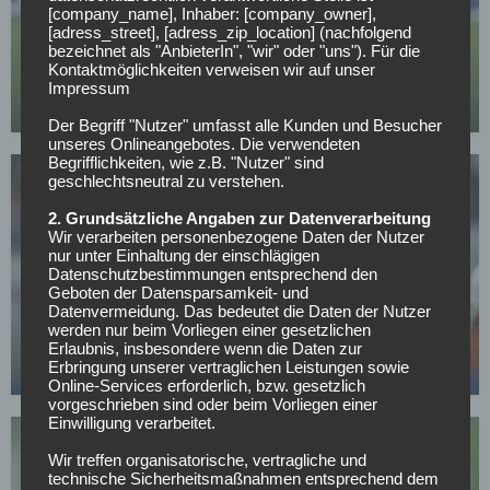
[company_name], Inhaber: [company_owner],
BUNDESLIGA
[adress_street], [adress_zip_location] (nachfolgend
bezeichnet als "AnbieterIn", "wir" oder "uns"). Für die
Baku blüht bei RB Leipzig auf – Vertragsklausel
Kontaktmöglichkeiten verweisen wir auf unser
sorgt für Planungssicherheit
Impressum
29.04.2026
Der Begriff "Nutzer" umfasst alle Kunden und Besucher
unseres Onlineangebotes. Die verwendeten
Begrifflichkeiten, wie z.B. "Nutzer" sind
geschlechtsneutral zu verstehen.
2. Grundsätzliche Angaben zur Datenverarbeitung
Wir verarbeiten personenbezogene Daten der Nutzer
nur unter Einhaltung der einschlägigen
Datenschutzbestimmungen entsprechend den
BUNDESLIGA
Geboten der Datensparsamkeit- und
Datenvermeidung. Das bedeutet die Daten der Nutzer
Yan Diomande nennt sein Transferziel – in diesem
werden nur beim Vorliegen einer gesetzlichen
Klub will er spielen
Erlaubnis, insbesondere wenn die Daten zur
Erbringung unserer vertraglichen Leistungen sowie
24.04.2026
Online-Services erforderlich, bzw. gesetzlich
vorgeschrieben sind oder beim Vorliegen einer
Einwilligung verarbeitet.
Wir treffen organisatorische, vertragliche und
technische Sicherheitsmaßnahmen entsprechend dem