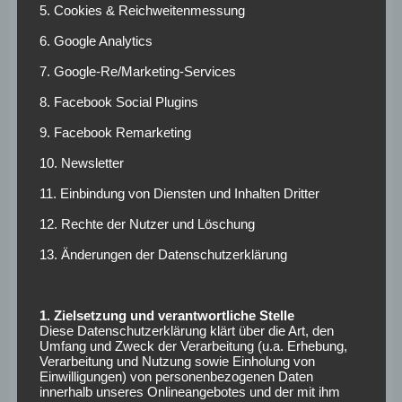
5. Cookies & Reichweitenmessung
betrachten. Wir brauchen eine Regel, die die Tür für
Investoren öffnet, den deutschen Fußball in seinem Kern
6. Google Analytics
aber weiter schützt.“ RB Leipzig wird seit seiner Gründung
7. Google-Re/Marketing-Services
jedoch immer wieder vorgeworfen, nur ein
„Marketingspielzeug“ für den Investor und
8. Facebook Social Plugins
Getränkehersteller Red Bull zu sein.
9. Facebook Remarketing
10. Newsletter
11. Einbindung von Diensten und Inhalten Dritter
Verlängert Ralf
12. Rechte der Nutzer und Löschung
Rangnick seinen bis
13. Änderungen der Datenschutzerklärung
2019 datierten
Vertrag?
1. Zielsetzung und verantwortliche Stelle
Diese Datenschutzerklärung klärt über die Art, den
Umfang und Zweck der Verarbeitung (u.a. Erhebung,
Oliver Mintzlaff ist fester Überzeugung, dass
Verarbeitung und Nutzung sowie Einholung von
Einwilligungen) von personenbezogenen Daten
Sportdirektor Ralf Rangnick auch über 2019 hinaus bei den
innerhalb unseres Onlineangebotes und der mit ihm