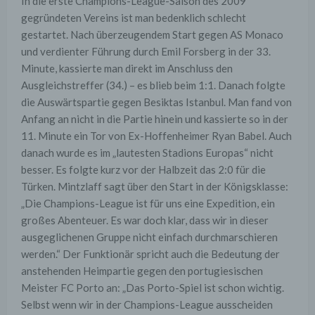
In die erste Champions-League-Saison des 2009
gegründeten Vereins ist man bedenklich schlecht
gestartet. Nach überzeugendem Start gegen AS Monaco
und verdienter Führung durch Emil Forsberg in der 33.
Minute, kassierte man direkt im Anschluss den
Ausgleichstreffer (34.) – es blieb beim 1:1. Danach folgte
die Auswärtspartie gegen Besiktas Istanbul. Man fand von
Anfang an nicht in die Partie hinein und kassierte so in der
11. Minute ein Tor von Ex-Hoffenheimer Ryan Babel. Auch
danach wurde es im „lautesten Stadions Europas“ nicht
besser. Es folgte kurz vor der Halbzeit das 2:0 für die
Türken. Mintzlaff sagt über den Start in der Königsklasse:
„Die Champions-League ist für uns eine Expedition, ein
großes Abenteuer. Es war doch klar, dass wir in dieser
ausgeglichenen Gruppe nicht einfach durchmarschieren
werden.“ Der Funktionär spricht auch die Bedeutung der
anstehenden Heimpartie gegen den portugiesischen
Meister FC Porto an: „Das Porto-Spiel ist schon wichtig.
Selbst wenn wir in der Champions-League ausscheiden