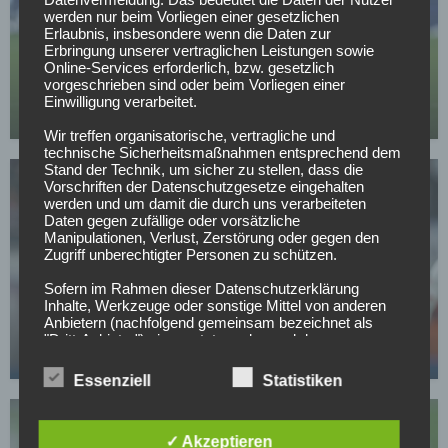
werden nur beim Vorliegen einer gesetzlichen
Erlaubnis, insbesondere wenn die Daten zur
BUNDESLIGA
Erbringung unserer vertraglichen Leistungen sowie
Online-Services erforderlich, bzw. gesetzlich
Baku blüht bei RB Leipzig auf – Vertragsklausel
vorgeschrieben sind oder beim Vorliegen einer
sorgt für Planungssicherheit
Einwilligung verarbeitet.
29.04.2026
Wir treffen organisatorische, vertragliche und
technische Sicherheitsmaßnahmen entsprechend dem
Stand der Technik, um sicher zu stellen, dass die
Vorschriften der Datenschutzgesetze eingehalten
werden und um damit die durch uns verarbeiteten
Daten gegen zufällige oder vorsätzliche
Manipulationen, Verlust, Zerstörung oder gegen den
Zugriff unberechtigter Personen zu schützen.
BUNDESLIGA
Sofern im Rahmen dieser Datenschutzerklärung
Inhalte, Werkzeuge oder sonstige Mittel von anderen
Yan Diomande nennt sein Transferziel – in diesem
Anbietern (nachfolgend gemeinsam bezeichnet als
Klub will er spielen
"Dritt-Anbieter") eingesetzt werden und deren
genannter Sitz im Ausland ist, ist davon auszugehen,
24.04.2026
dass ein Datentransfer in die Sitzstaaten der Dritt-
Essenziell
Statistiken
Anbieter stattfindet. Die Übermittlung von Daten in
Drittstaaten erfolgt entweder auf Grundlage einer
gesetzlichen Erlaubnis, einer Einwilligung der Nutzer
✓ Akzeptieren
oder spezieller Vertragsklauseln, die eine gesetzlich