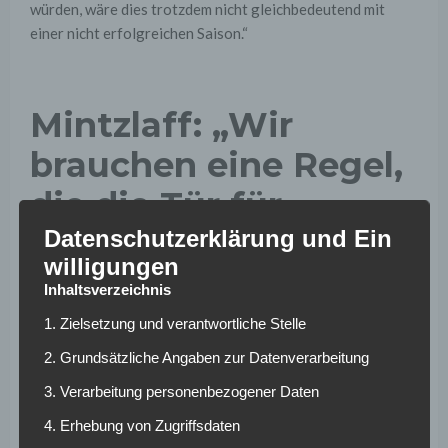
würden, wäre dies trotzdem nicht gleichbedeutend mit
einer nicht erfolgreichen Saison.“
Mintzlaff: „Wir
brauchen eine Regel,
die die Tür für
Investoren öffnet“
Datenschutzerklärung und Ein
willigungen
Inhaltsverzeichnis
Oliver Mintzlaff unterstreicht die Wichtigkeit der 50+1-
Regel, fordert allerdings auch eine Veränderung: „Die
1. Zielsetzung und verantwortliche Stelle
50+1-Regel hat absolut ihre Daseinsberechtigung. Und sie
2. Grundsätzliche Angaben zur Datenverarbeitung
hat dem deutschen Fußball bis jetzt viel mehr geholfen als
3. Verarbeitung personenbezogener Daten
geschadet. Nichtsdestotrotz dreht das Rad weiter. Es ist
wichtig, für Investoren interessanter zu werden. Zugleich
4. Erhebung von Zugriffsdaten
darf es nicht ein, dass Investoren den Fußball als Spielzeug