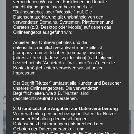
Roten Bullen bleibt: „Wir hatten uns darauf verständigt,
verbundenen Webseiten, Funktionen und Inhalte
(nachfolgend gemeinsam bezeichnet als
dass wir nach der Transferperiode in Ruhe darüber
"Onlineangebot" oder "Website") auf. Die
sprechen. Dies war vor wenigen Tagen erstmals der Fall.
Datenschutzerklärung gilt unabhängig von den
Ich bin mir sicher: Ralf Rangnick wird über 2019 hinaus bei
verwendeten Domains, Systemen, Plattformen und
Geräten (z.B. Desktop oder Mobile) auf denen das
uns bleiben.“
Onlineangebot ausgeführt wird.
Auch der Vertrag von Oliver Mintzlaff selbst läuft 2019
Anbieter des Onlineangebotes und die
datenschutzrechtlich verantwortliche Stelle ist
aus. Darauf angesprochen wirkt der 42-Jährige aber eher
[company_name], Inhaber: [company_owner],
ausweichend: „Das entscheidet der Aufsichtsrat, wir haben
[adress_street], [adress_zip_location] (nachfolgend
bezeichnet als "AnbieterIn", "wir" oder "uns"). Für die
über dieses Thema noch nicht gesprochen, und es gibt da ja
Kontaktmöglichkeiten verweisen wir auf unser
auch gar keine Eile.“
Impressum
Der Begriff "Nutzer" umfasst alle Kunden und Besucher
unseres Onlineangebotes. Die verwendeten
Begrifflichkeiten, wie z.B. "Nutzer" sind
ÄHNLICHE ARTIKEL
geschlechtsneutral zu verstehen.
2. Grundsätzliche Angaben zur Datenverarbeitung
Wir verarbeiten personenbezogene Daten der Nutzer
nur unter Einhaltung der einschlägigen
Datenschutzbestimmungen entsprechend den
Geboten der Datensparsamkeit- und
Datenvermeidung. Das bedeutet die Daten der Nutzer