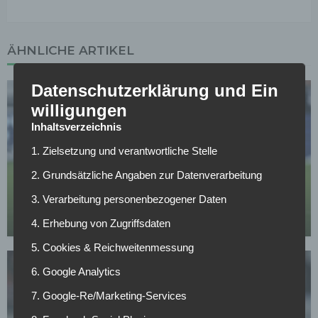
ÄHNLICHE ARTIKEL
Datenschutzerklärung und Ein
willigungen
Inhaltsverzeichnis
1. Zielsetzung und verantwortliche Stelle
BUNDESLIGA
2. Grundsätzliche Angaben zur Datenverarbeitung
Baku blüht bei RB Leipzig auf – Vertragsklausel
3. Verarbeitung personenbezogener Daten
sorgt für Planungssicherheit
29.04.2026
4. Erhebung von Zugriffsdaten
5. Cookies & Reichweitenmessung
6. Google Analytics
7. Google-Re/Marketing-Services