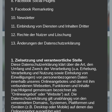
8. Facebook Social Plugins
BUNDESLIGA
9. Facebook Remarketing
Yan Diomande nennt sein Transferziel – in diesem
10. Newsletter
Klub will er spielen
11. Einbindung von Diensten und Inhalten Dritter
24.04.2026
12. Rechte der Nutzer und Löschung
13. Änderungen der Datenschutzerklärung
1. Zielsetzung und verantwortliche Stelle
Diese Datenschutzerklärung klärt über die Art, den
RB LEIPZIG
Umfang und Zweck der Verarbeitung (u.a. Erhebung,
Verarbeitung und Nutzung sowie Einholung von
Gulácsi-Rückkehr bei Leipzig offen: Gerät der
Einwilligungen) von personenbezogenen Daten
Schlussmann dauerhaft ins Hintertreffen?
innerhalb unseres Onlineangebotes und der mit ihm
verbundenen Webseiten, Funktionen und Inhalte
24.04.2026
(nachfolgend gemeinsam bezeichnet als
"Onlineangebot" oder "Website") auf. Die
Datenschutzerklärung gilt unabhängig von den
verwendeten Domains, Systemen, Plattformen und
Geräten (z.B. Desktop oder Mobile) auf denen das
Onlineangebot ausgeführt wird.