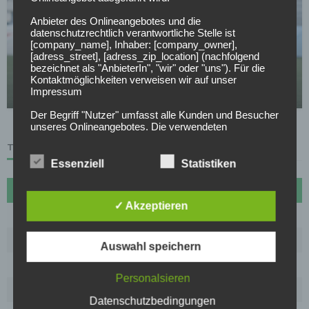
Anbieter des Onlineangebotes und die
datenschutzrechtlich verantwortliche Stelle ist
FC AUGSBURG
[company_name], Inhaber: [company_owner],
[adress_street], [adress_zip_location] (nachfolgend
FC Augsburg holt RB-Talent: Schnäppchen mit
bezeichnet als "AnbieterIn", "wir" oder "uns"). Für die
Bundesliga-Geschichte
Kontaktmöglichkeiten verweisen wir auf unser
Impressum
23.04.2026
Der Begriff "Nutzer" umfasst alle Kunden und Besucher
unseres Onlineangebotes. Die verwendeten
Begrifflichkeiten, wie z.B. "Nutzer" sind
TABELLE
geschlechtsneutral zu verstehen.
Essenziell
Statistiken
2. Grundsätzliche Angaben zur Datenverarbeitung
Wir verarbeiten personenbezogene Daten der Nutzer
#
Name
Sp
Diff
Pkt
nur unter Einhaltung der einschlägigen
✓ Akzeptieren
Datenschutzbestimmungen entsprechend den
1
FC Bayern München
27
72
70
Geboten der Datensparsamkeit- und
Datenvermeidung. Das bedeutet die Daten der Nutzer
2
Borussia Dortmund
27
30
61
werden nur beim Vorliegen einer gesetzlichen
Auswahl speichern
Erlaubnis, insbesondere wenn die Daten zur
3
VfB Stuttgart
27
20
53
Erbringung unserer vertraglichen Leistungen sowie
Personalsieren
Online-Services erforderlich, bzw. gesetzlich
4
RB Leipzig
27
18
50
vorgeschrieben sind oder beim Vorliegen einer
Datenschutzbedingungen
Einwilligung verarbeitet.