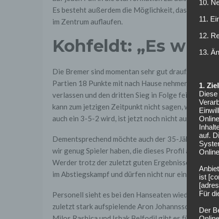
10. Ne
Es besteht außerdem die Möglichkeit, dass Kleindie
11. Ei
im Zentrum auflaufen.
12. R
Kohfeldt: „Es wird
13. Ä
Die Bremer sind momentan sehr gut drauf. Unter Tr
Partien 18 Punkte mit nach Hause nehmen. Nun wolle
1. Zi
Diese 
verlassen und den dritten Sieg in Folge feiern. Kohf
Verarb
kann zum jetzigen Zeitpunkt nicht sagen, welches Sy
Einwi
auch ein 3-5-2 wird, ist jetzt noch nicht auszumache
Onlin
Inhalt
auf. 
Dementsprechend möchte auch der 35-Jährige flexibe
Syste
wir genug Spieler haben, die dieses Profil ausfüllen“,
Online
Werder trotz der zuletzt guten Ergebnisse weiterhin
Anbiet
im Abstiegskampf und dürfen nicht nur einen Hauch 
ist [
[adres
Für d
Personell sieht es bei den Hanseaten wieder besser 
zuletzt stark aufspielende Aron Johannsson sowie Ji
Der B
Milos Rashica und Ishak Belfodil gibt es für die Of
Online