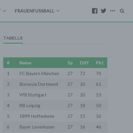
T
FRAUENFUSSBALL
TABELLE
#
Name
Sp
Diff
Pkt
1
FC Bayern München
27
72
70
2
Borussia Dortmund
27
30
61
3
VfB Stuttgart
27
20
53
4
RB Leipzig
27
18
50
5
1899 Hoffenheim
27
15
50
6
Bayer Leverkusen
27
16
46