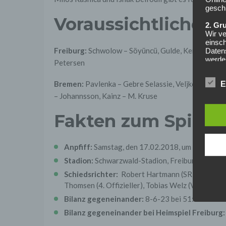
geschl
Voraussichtliche A
2. Gr
Wir ve
einsc
Freiburg:
Schwolow – Söyüncü, Gulde, Kempf – P. Ste
Daten
werden
Petersen
Daten 
erford
Bremen:
Pavlenka – Gebre Selassie, Veljkovic, Moi
E
Einwil
– Johannsson, Kainz – M. Kruse
Wir tr
entspr
Fakten zum Spiel
der D
verarb
Zerstö
Anpfiff:
Samstag, den 17.02.2018, um 15:30 Uh
Sofer
Stadion:
Schwarzwald-Stadion, Freiburg
sonsti
"Dritt
Schiedsrichter:
Robert Hartmann (SR), Thomas St
davon 
Thomsen (4. Offizieller), Tobias Welz (VA), Flori
stattf
Grundl
Bilanz gegeneinander:
8-6-23 bei 51:89 Toren
spezie
Bilanz gegeneinander bei Heimspiel Freiburg
Daten