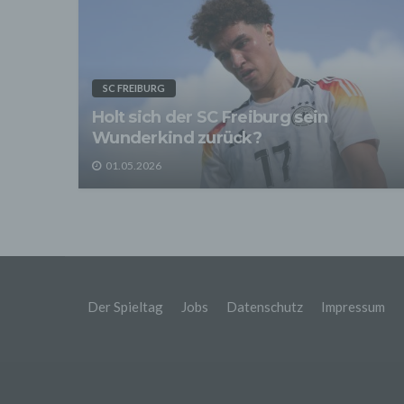
Adres
Wir v
sonsti
statis
Optimi
SC FREIBURG
Protok
Anhalt
Holt sich der SC Freiburg sein
Wunderkind zurück?
5. Co
Cooki
01.05.2026
Dritte
Abruf
pseud
Datens
Die B
möglic
gespei
Syste
Der Spieltag
Jobs
Datenschutz
Impressum
könne
Aussc
Onlin
Es be
über d
Seite 