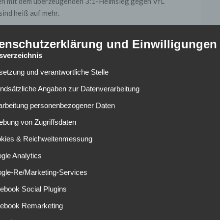
ten mit dem überzeugenden 3:1-Heimsieg gegen VfL
sind heiß auf mehr.
arke Heimauftritte
enschutzerklärung und Einwilligungen
tsverzeichnis
lsetzung und verantwortliche Stelle
 langer Zeit mal wieder aus einer Partie keine Punkte
undsätzliche Angaben zur Datenverarbeitung
ind mehr gelaufen als der Gegner, es war eigentlich ein
rarbeitung personenbezogener Daten
nd. Allerdings hätten „zwei, drei Spieler keinen guten Tag“
der nicht gut genug positioniert“ gewesen.
ebung von Zugriffsdaten
Heimauftritte anknüpfen und damit Werder unter Druck
okies & Reichweitenmessung
op drauf ist“, sagte SC-Trainer Streich auf der
gle Analytics
 Samstag unser Anspruch, läuferisch, mental und
ogle-Re/Marketing-Services
nter Druck setzen können.“
ebook Social Plugins
afür mit den im letzten Spiel jeweils gelb-gesperrten Janik
cebook Remarketing
hr zur Verfügung. Ersterer wird, so kündigte Streich an,
auf welcher Position, kann ich momentan noch nicht sagen.“