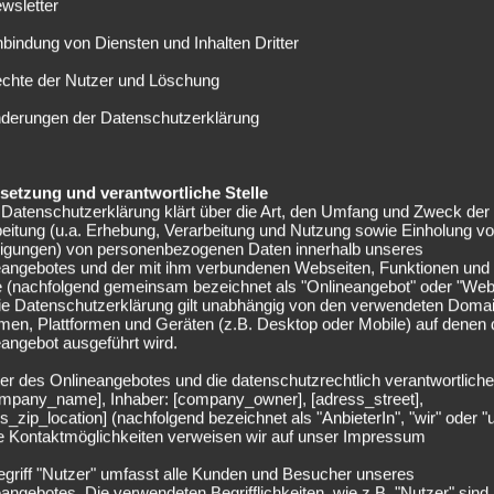
wsletter
nst als zweite Spitze neben Petersen und dafür drei Mann
nbindung von Diensten und Inhalten Dritter
echte der Nutzer und Löschung
 ein harter Kampf“
nderungen der Datenschutzerklärung
ainer Florian Kohfeldt konnten die Grün-Weißen in zwölf
n die Werderaner auch in Freiburg den Platz als Sieger
elsetzung und verantwortliche Stelle
Datenschutzerklärung klärt über die Art, den Umfang und Zweck der
eldt erwartet dabei einen taktisch flexiblen Gegner: „Ich
eitung (u.a. Erhebung, Verarbeitung und Nutzung sowie Einholung v
stem sie spielen werden. Ob es ein 4-4-2, ein 4-3-3 oder
lligungen) von personenbezogenen Daten innerhalb unseres
n.“
eangebotes und der mit ihm verbundenen Webseiten, Funktionen und
e (nachfolgend gemeinsam bezeichnet als "Onlineangebot" oder "Web
Die Datenschutzerklärung gilt unabhängig von den verwendeten Doma
l agieren bzw. reagieren. „Die gute Nachricht ist, dass
men, Plattformen und Geräten (z.B. Desktop oder Mobile) auf denen
 erklärt Kohfeldt. Klar ist für den Fußballlehrer, dass
angebot ausgeführt wird.
 voll im Abstiegskampf steckt: „Wir sind weiter mittendrin
er des Onlineangebotes und die datenschutzrechtlich verantwortliche
nachlassen.“
company_name], Inhaber: [company_owner], [adress_street],
s_zip_location] (nachfolgend bezeichnet als "AnbieterIn", "wir" oder "
ie Kontaktmöglichkeiten verweisen wir auf unser Impressum
aus. Lediglich Kapitän Zlatko Junuzovic wird ausfallen. Der
ri Pavlenka und Philipp Bargfrede sind einsatzbereit. Mit
egriff "Nutzer" umfasst alle Kunden und Besucher unseres
fensive hochwertige Alternativen.
angebotes. Die verwendeten Begrifflichkeiten, wie z.B. "Nutzer" sind