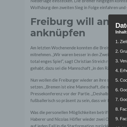
Niederlage einstecken. Die Bremer hingegen konn
Wolfsburg den zweiten Sieg in Folge einfahren und 
Freiburg will an st
Dat
anknüpfen
Inhal
1. Zie
Am letzten Wochenende konnten die Breisgauer nach
2. Gr
mitnehmen. „Wir waren besser in den Zweikämpfen, s
3. Ve
total enges Spiel“, sagt Christian Streich rückblicke
gehabt, dazu sei die Mannschaft „in den Räumen lei
4. Erh
Nun wollen die Freiburger wieder an ihre starken 
5. Co
setzen. „Bremen ist eine Mannschaft, die momentan t
6. Goo
Pressekonferenz vor der Partie. „Deshalb ist es am
7. Go
fußballerisch so präsent zu sein, dass wir Bremen u
8. Fac
Was die personellen Möglichkeiten betrifft, stehen d
9. Fa
Haberer und Nicolas Höfler wieder zwei Optionen me
auf jeden Fall in die Starformation zurückkehren, „