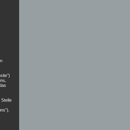
on
site")
ins,
 das
 Stelle
uns").