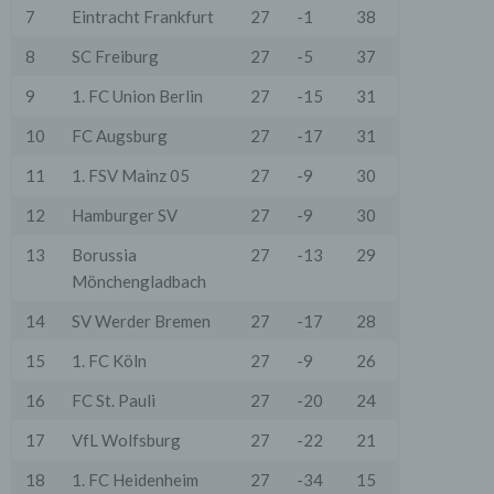
7
Eintracht Frankfurt
27
-1
38
8
SC Freiburg
27
-5
37
9
1. FC Union Berlin
27
-15
31
10
FC Augsburg
27
-17
31
11
1. FSV Mainz 05
27
-9
30
12
Hamburger SV
27
-9
30
13
Borussia
27
-13
29
Mönchengladbach
14
SV Werder Bremen
27
-17
28
15
1. FC Köln
27
-9
26
16
FC St. Pauli
27
-20
24
17
VfL Wolfsburg
27
-22
21
18
1. FC Heidenheim
27
-34
15