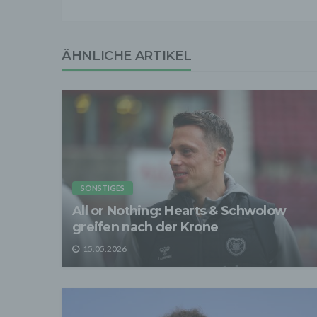
3. Ve
Die p
Daten
Grundl
ÄHNLICHE ARTIKEL
- Die 
unsere
- Die 
Wir üb
Abrech
ander
Verpfl
Liefer
Bei de
Angab
SONSTIGES
Anschl
All or Nothing: Hearts & Schwolow
Perso
erfüll
greifen nach der Krone
4. Er
15.05.2026
Wir er
befind
abger
Daten
Betrie