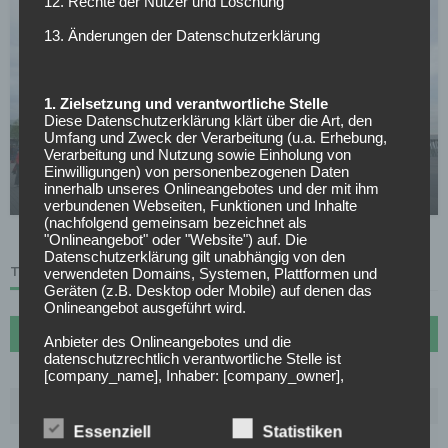
12. Rechte der Nutzer und Löschung
13. Änderungen der Datenschutzerklärung
1. Zielsetzung und verantwortliche Stelle
Diese Datenschutzerklärung klärt über die Art, den
Umfang und Zweck der Verarbeitung (u.a. Erhebung,
SC FREIBURG
Verarbeitung und Nutzung sowie Einholung von
Der SC Freiburg hat Top-Talent auf dem Zettel!
Einwilligungen) von personenbezogenen Daten
innerhalb unseres Onlineangebotes und der mit ihm
22.04.2026
verbundenen Webseiten, Funktionen und Inhalte
(nachfolgend gemeinsam bezeichnet als
"Onlineangebot" oder "Website") auf. Die
Datenschutzerklärung gilt unabhängig von den
TABELLE
verwendeten Domains, Systemen, Plattformen und
Geräten (z.B. Desktop oder Mobile) auf denen das
Onlineangebot ausgeführt wird.
#
Name
Sp
Diff
Pkt
Anbieter des Onlineangebotes und die
datenschutzrechtlich verantwortliche Stelle ist
1
FC Bayern München
27
72
70
[company_name], Inhaber: [company_owner],
[adress_street], [adress_zip_location] (nachfolgend
2
Borussia Dortmund
27
30
61
bezeichnet als "AnbieterIn", "wir" oder "uns"). Für die
Kontaktmöglichkeiten verweisen wir auf unser
Essenziell
Statistiken
3
VfB Stuttgart
27
20
53
Impressum