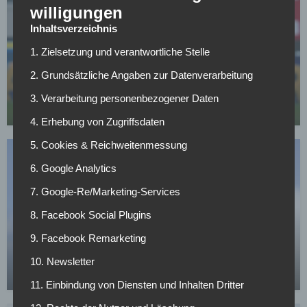
willigungen
Inhaltsverzeichnis
1. Zielsetzung und verantwortliche Stelle
SC FREIBURG
2. Grundsätzliche Angaben zur Datenverarbeitung
Top-Transferziel: Freiburg baggert an Gladbachs
Dauerläufer
3. Verarbeitung personenbezogener Daten
02.05.2026
4. Erhebung von Zugriffsdaten
5. Cookies & Reichweitenmessung
6. Google Analytics
7. Google-Re/Marketing-Services
8. Facebook Social Plugins
SC FREIBURG
9. Facebook Remarketing
Holt sich der SC Freiburg sein Wunderkind
zurück?
10. Newsletter
01.05.2026
11. Einbindung von Diensten und Inhalten Dritter