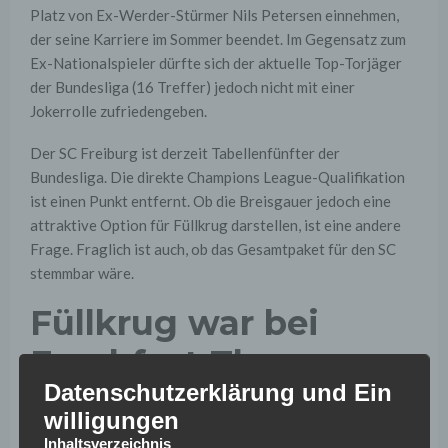
Platz von Ex-Werder-Stürmer Nils Petersen einnehmen,
der seine Karriere im Sommer beendet. Im Gegensatz zum
Ex-Nationalspieler dürfte sich der aktuelle Top-Torjäger
der Bundesliga (16 Treffer) jedoch nicht mit einer
Jokerrolle zufriedengeben.
Der SC Freiburg ist derzeit Tabellenfünfter der
Bundesliga. Die direkte Champions League-Qualifikation
ist einen Punkt entfernt. Ob die Breisgauer jedoch eine
attraktive Option für Füllkrug darstellen, ist eine andere
Frage. Fraglich ist auch, ob das Gesamtpaket für den SC
stemmbar wäre.
Füllkrug war bei
Frankfurt Thema
Datenschutzerklärung und Ein
Auch Eintracht Frankfurt soll bei dem Berater des 29-
willigungen
Jährigen angefragt haben, doch das Paket aus
Inhaltsverzeichnis