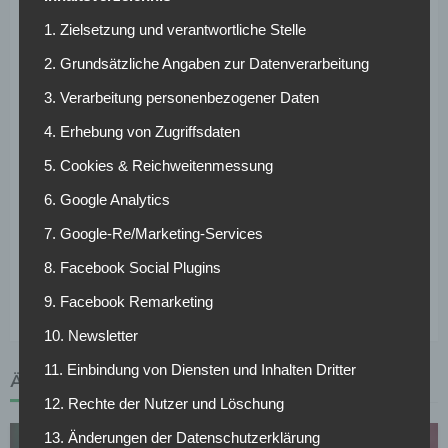
Ablösesumme und Gehalt sei den Hessen zu teuer. „Nach
1. Zielsetzung und verantwortliche Stelle
ersten Erkundigungen legte SGE-Manager Markus
Krösche das Thema ad acta“, so die „Sport Bild“. Füllkrug
2. Grundsätzliche Angaben zur Datenverarbeitung
sei zu alt, um die Forderungen der Bremer (dem Vernehmen
3. Verarbeitung personenbezogener Daten
nach rund 20 Millionen Euro) zu erfüllen.
4. Erhebung von Zugriffsdaten
Am wahrscheinlichsten ist nach wie vor ein Wechsel in die
5. Cookies & Reichweitenmessung
Premier League. Mit einer Entscheidung möchte Füllkrug
6. Google Analytics
aber noch warten. Der Klassenerhalt mit Werder Bremen
bleibt das vorrangige Ziel.
7. Google-Re/Marketing-Services
Weitere News und Transfergerüchte rund um den
8. Facebook Social Plugins
deutschen Fußball findest du hier >>
9. Facebook Remarketing
10. Newsletter
11. Einbindung von Diensten und Inhalten Dritter
ÄHNLICHE ARTIKEL
12. Rechte der Nutzer und Löschung
13. Änderungen der Datenschutzerklärung