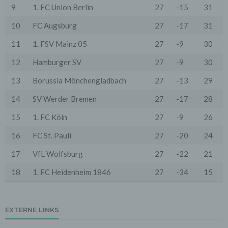
Zwecke, wenn diese notwendig sind, um unsere
9
1. FC Union Berlin
27
-15
31
vertraglichen Verpflichtungen gegenüber den Nutzern
zu erfüllen (z.B. Adressmitteilung an Lieferanten).
10
FC Augsburg
27
-17
31
Bei der Kontaktaufnahme mit uns (per Kontaktformular
11
1. FSV Mainz 05
27
-9
30
oder Email) werden die Angaben des Nutzers zwecks
Bearbeitung der Anfrage sowie für den Fall, dass
12
Hamburger SV
27
-9
30
Anschlussfragen entstehen, gespeichert.
Personenbezogene Daten werden gelöscht, sofern sie
13
Borussia Mönchengladbach
27
-13
29
ihren Verwendungszweck erfüllt haben und der
Löschung keine Aufbewahrungspflichten
entgegenstehen.
14
SV Werder Bremen
27
-17
28
4. Erhebung von Zugriffsdaten
15
1. FC Köln
27
-9
26
Wir erheben Daten über jeden Zugriff auf den Server,
auf dem sich dieser Dienst befindet (so genannte
16
FC St. Pauli
27
-20
24
Serverlogfiles). Zu den Zugriffsdaten gehören Name
der abgerufenen Webseite, Datei, Datum und Uhrzeit
17
VfL Wolfsburg
27
-22
21
des Abrufs, übertragene Datenmenge, Meldung über
erfolgreichen Abruf, Browsertyp nebst Version, das
18
1. FC Heidenheim 1846
27
-34
15
Betriebssystem des Nutzers, Referrer URL (die zuvor
besuchte Seite), IP-Adresse und der anfragende
Provider.
EXTERNE LINKS
Wir verwenden die Protokolldaten ohne Zuordnung zur
Person des Nutzers oder sonstiger Profilerstellung
entsprechend den gesetzlichen Bestimmungen nur für