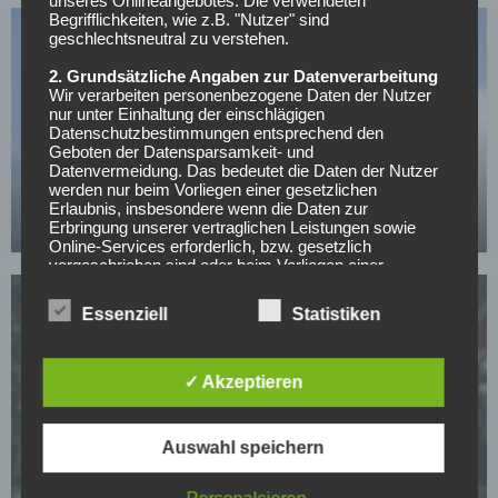
unseres Onlineangebotes. Die verwendeten
Begrifflichkeiten, wie z.B. "Nutzer" sind
geschlechtsneutral zu verstehen.
2. Grundsätzliche Angaben zur Datenverarbeitung
Wir verarbeiten personenbezogene Daten der Nutzer
nur unter Einhaltung der einschlägigen
Datenschutzbestimmungen entsprechend den
SC FREIBURG
Geboten der Datensparsamkeit- und
Datenvermeidung. Das bedeutet die Daten der Nutzer
Holt sich der SC Freiburg sein Wunderkind
werden nur beim Vorliegen einer gesetzlichen
zurück?
Erlaubnis, insbesondere wenn die Daten zur
Erbringung unserer vertraglichen Leistungen sowie
01.05.2026
Online-Services erforderlich, bzw. gesetzlich
vorgeschrieben sind oder beim Vorliegen einer
Einwilligung verarbeitet.
Essenziell
Statistiken
Wir treffen organisatorische, vertragliche und
technische Sicherheitsmaßnahmen entsprechend dem
Stand der Technik, um sicher zu stellen, dass die
Vorschriften der Datenschutzgesetze eingehalten
✓ Akzeptieren
werden und um damit die durch uns verarbeiteten
SV WERDER BREMEN
Daten gegen zufällige oder vorsätzliche
Manipulationen, Verlust, Zerstörung oder gegen den
Füllkrug will zurück zu Werder, aber dieses
Auswahl speichern
Zugriff unberechtigter Personen zu schützen.
Hindernis steht dem Comeback im Weg
Sofern im Rahmen dieser Datenschutzerklärung
01.05.2026