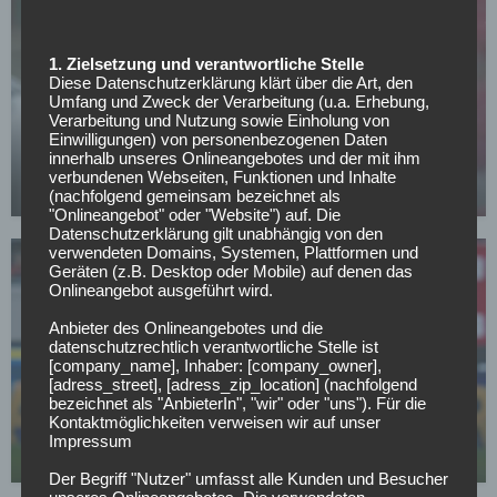
1. Zielsetzung und verantwortliche Stelle
Diese Datenschutzerklärung klärt über die Art, den
Umfang und Zweck der Verarbeitung (u.a. Erhebung,
SONSTIGES
Verarbeitung und Nutzung sowie Einholung von
All or Nothing: Hearts & Schwolow greifen nach
Einwilligungen) von personenbezogenen Daten
innerhalb unseres Onlineangebotes und der mit ihm
der Krone
verbundenen Webseiten, Funktionen und Inhalte
15.05.2026
(nachfolgend gemeinsam bezeichnet als
"Onlineangebot" oder "Website") auf. Die
Datenschutzerklärung gilt unabhängig von den
verwendeten Domains, Systemen, Plattformen und
Geräten (z.B. Desktop oder Mobile) auf denen das
Onlineangebot ausgeführt wird.
Anbieter des Onlineangebotes und die
datenschutzrechtlich verantwortliche Stelle ist
[company_name], Inhaber: [company_owner],
SC FREIBURG
[adress_street], [adress_zip_location] (nachfolgend
bezeichnet als "AnbieterIn", "wir" oder "uns"). Für die
Top-Transferziel: Freiburg baggert an Gladbachs
Kontaktmöglichkeiten verweisen wir auf unser
Dauerläufer
Impressum
02.05.2026
Der Begriff "Nutzer" umfasst alle Kunden und Besucher