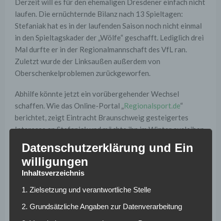
Derzeit will es für den ehemaligen Dresdener einfach nicht
laufen. Die ernüchternde Bilanz nach 13 Spieltagen:
Stefaniak hat es in der laufenden Saison noch nicht einmal
in den Spieltagskader der „Wölfe“ geschafft. Lediglich drei
Mal durfte er in der Regionalmannschaft des VfL ran.
Zuletzt wurde der Linksaußen außerdem von
Oberschenkelproblemen zurückgeworfen.
Abhilfe könnte jetzt ein vorübergehender Wechsel
schaffen. Wie das Online-Portal „
Regionalsport.de
“
berichtet, zeigt Eintracht Braunschweig gesteigertes
Interesse an Stefaniak und möchte ihn im Winter ausleihen.
Demnach steht Löwen-Sportdirektor Marc Arnold in
Datenschutzerklärung und Ein
regem Kontakt mit dem VfL Wolfsburg. Zuletzt wurde der
willigungen
ehemalige U21-Nationalspieler auch mit seinem
Ex-Verein
Inhaltsverzeichnis
sowie SV Darmstadt 98 und dem 1. FC Kaiserslautern in
Verbindung gebracht
.
1. Zielsetzung und verantwortliche Stelle
2. Grundsätzliche Angaben zur Datenverarbeitung
Stefaniak besitzt in der Autostadt noch einen Vertrag bis