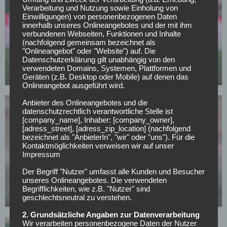
Verarbeitung und Nutzung sowie Einholung von
Einwilligungen) von personenbezogenen Daten
innerhalb unseres Onlineangebotes und der mit ihm
verbundenen Webseiten, Funktionen und Inhalte
VFL WOLFSBURG
(nachfolgend gemeinsam bezeichnet als
Bei Klassenerhalt – Wolfsburg baggert an Köln-
"Onlineangebot" oder "Website") auf. Die
Datenschutzerklärung gilt unabhängig von den
Star!
verwendeten Domains, Systemen, Plattformen und
29.04.2026
Geräten (z.B. Desktop oder Mobile) auf denen das
Onlineangebot ausgeführt wird.
Anbieter des Onlineangebotes und die
datenschutzrechtlich verantwortliche Stelle ist
[company_name], Inhaber: [company_owner],
[adress_street], [adress_zip_location] (nachfolgend
bezeichnet als "AnbieterIn", "wir" oder "uns"). Für die
Kontaktmöglichkeiten verweisen wir auf unser
Impressum
BORUSSIA DORTMUND
BVB-Trainer Kovač will alten Bekannten aus
Der Begriff "Nutzer" umfasst alle Kunden und Besucher
unseres Onlineangebotes. Die verwendeten
Wolfsburg zur neuen Saison verpflichten
Begrifflichkeiten, wie z.B. "Nutzer" sind
24.04.2026
geschlechtsneutral zu verstehen.
2. Grundsätzliche Angaben zur Datenverarbeitung
Wir verarbeiten personenbezogene Daten der Nutzer