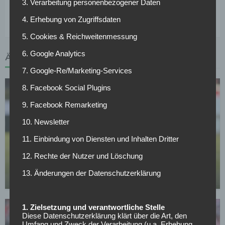
2022. Sein Marktwert wird von „
Transfermarkt.de
“ aktuell
3. Verarbeitung personenbezogener Daten
auf 1,5 Millionen Euro taxiert.
4. Erhebung von Zugriffsdaten
5. Cookies & Reichweitenmessung
6. Google Analytics
ÄHNLICHE ARTIKEL
7. Google-Re/Marketing-Services
8. Facebook Social Plugins
9. Facebook Remarketing
10. Newsletter
11. Einbindung von Diensten und Inhalten Dritter
BUNDESLIGA
Wer kann sich am Wochenende aus dem
12. Rechte der Nutzer und Löschung
Abstiegskampf retten?
13. Änderungen der Datenschutzerklärung
01.05.2026
1. Zielsetzung und verantwortliche Stelle
Diese Datenschutzerklärung klärt über die Art, den
Umfang und Zweck der Verarbeitung (u.a. Erhebung,