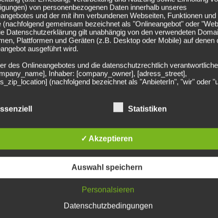
n offen: Gosens als
lligungen) von personenbezogenen Daten innerhalb unseres
eangebotes und der mit ihm verbundenen Webseiten, Funktionen und
e (nachfolgend gemeinsam bezeichnet als "Onlineangebot" oder "Web
Die Datenschutzerklärung gilt unabhängig von den verwendeten Doma
men, Plattformen und Geräten (z.B. Desktop oder Mobile) auf denen
angebot ausgeführt wird.
m Löw, als Robin Gosens im September 2020 für die
er des Onlineangebotes und die datenschutzrechtlich verantwortliche
heinländer direkt das Tor zum 1:1 gegen Spanien in der
company_name], Inhaber: [company_owner], [adress_street],
ährige seither auf 13 Partien, traf dabei zwei Mal und
s_zip_location] (nachfolgend bezeichnet als "AnbieterIn", "wir" oder "
ndere: anders als etwa Thielmann oder Nmecha hatte der
ie Kontaktmöglichkeiten verweisen wir auf unser Impressum
r eine U-Mannschaft bestritten. Momentan spielt Gosens,
egriff "Nutzer" umfasst alle Kunden und Besucher unseres
ssenziell
Statistiken
 italienischen Verein Atlanta Bergamo.
angebotes. Die verwendeten Begrifflichkeiten, wie z.B. "Nutzer" sind
echtsneutral zu verstehen.
tschen Fussball findest du hier>>
✓ Akzeptieren
undsätzliche Angaben zur Datenverarbeitung
rarbeiten personenbezogene Daten der Nutzer nur unter Einhaltung 
hlägigen Datenschutzbestimmungen entsprechend den Geboten der
sparsamkeit- und Datenvermeidung. Das bedeutet die Daten der Nut
Auswahl speichern
 nur beim Vorliegen einer gesetzlichen Erlaubnis, insbesondere wen
zur Erbringung unserer vertraglichen Leistungen sowie Online-Servi
erlich, bzw. gesetzlich vorgeschrieben sind oder beim Vorliegen einer
Personalsieren
ligung verarbeitet.
Datenschutzbedingungen
effen organisatorische, vertragliche und technische Sicherheitsmaß