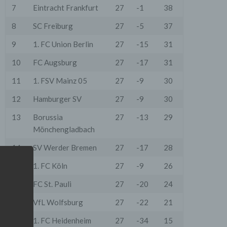
7
Eintracht Frankfurt
27
-1
38
8
SC Freiburg
27
-5
37
9
1. FC Union Berlin
27
-15
31
10
FC Augsburg
27
-17
31
11
1. FSV Mainz 05
27
-9
30
12
Hamburger SV
27
-9
30
13
Borussia
27
-13
29
Mönchengladbach
14
SV Werder Bremen
27
-17
28
15
1. FC Köln
27
-9
26
16
FC St. Pauli
27
-20
24
17
VfL Wolfsburg
27
-22
21
18
1. FC Heidenheim
27
-34
15