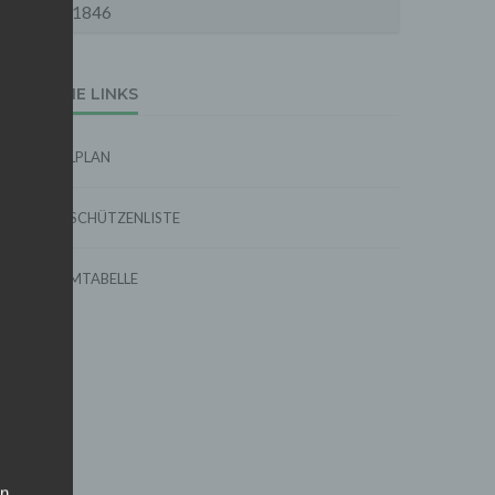
1846
EXTERNE LINKS
SPIELPLAN
TORSCHÜTZENLISTE
FORMTABELLE
on