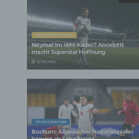
entspr
der D
verarb
Zerstö
Sofer
sonsti
WELTMEISTERSCHAFT
"Dritt
Neymar im WM-Kader? Ancelotti
davon 
stattf
macht Superstar Hoffnung
Grundl
spezie
12.05.2026
Daten
3. Ve
Die p
Daten
Grundl
- Die 
unsere
- Die 
Wir üb
VFL BOCHUM 1848
Abrech
ander
Bochum: Albanischer Nationalspieler
Verpfl