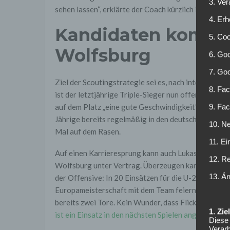
3. Ve
sehen lassen“, erklärte der Coach kürzlich in einem I
4. Erh
Kandidaten komme
5. Co
Wolfsburg
6. Goo
7. Go
Ziel der Scoutingstrategie sei es, nach interessant
8. Fac
ist der letztjährige Triple-Sieger nun offenbar in 
auf dem Platz „eine gute Geschwindigkeit“, so Flic
9. Fa
Jährige bereits regelmäßig in den deutschen U-Mann
10. Ne
Mal auf dem Rasen.
11. Ei
Auf einen Karrieresprung kann auch Lukas Nmecha 
12. R
Wolfsburg unter Vertrag. Überzeugen kann der gebü
13. Ä
der Offensive: In 20 Einsätzen für die U-21 erzielt
Europameisterschaft mit dem Team feiern. Und auch in
bereits zwei Tore. Kein Wunder, dass Flick den You
1. Zi
ist ein Einsatz in den nächsten Spielen angedacht.
Diese 
Verarb