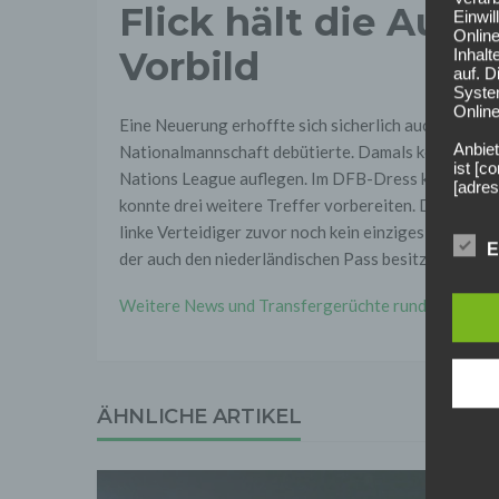
Flick hält die Auge
Einwi
Onlin
Vorbild
Inhalt
auf. 
Syste
Online
Eine Neuerung erhoffte sich sicherlich auch Joachi
Anbiet
Nationalmannschaft debütierte. Damals konnte der R
ist [
Nations League auflegen. Im DFB-Dress kam der 27-J
[adres
konnte drei weitere Treffer vorbereiten. Das Beso
Für d
linke Verteidiger zuvor noch kein einziges Spiel fü
Der B
E
der auch den niederländischen Pass besitzt, für den
Online
geschl
Weitere News und Transfergerüchte rund um den deu
2. Gr
Wir ve
einsc
Daten
werden
ÄHNLICHE ARTIKEL
Daten 
erford
Einwil
Wir tr