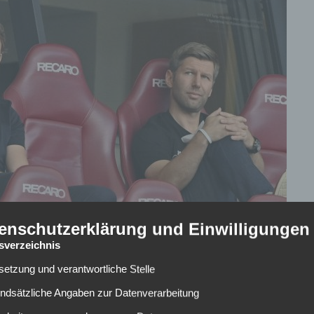
enschutzerklärung und Einwilligungen
tsverzeichnis
lsetzung und verantwortliche Stelle
Hansi Flick nach Verstärkungen für das DFB-Team. Am
Leipzig als Gast auf der Tribüne des
undsätzliche Angaben zur Datenverarbeitung
stimmten Ansatz: „Wir versuchen, dass wir uns überall