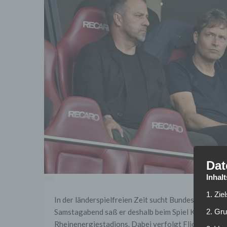
Dat
Inhal
1. Zie
In der länderspielfreien Zeit sucht Bundestrainer 
Samstagabend saß er deshalb beim Spiel Köln gegen 
2. Gr
Rheinenergiestadions. Dabei verfolgt Flick einen be