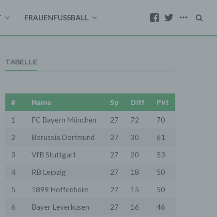
T
FRAUENFUSSBALL
TABELLE
#
Name
Sp
Diff
Pkt
1
FC Bayern München
27
72
70
2
Borussia Dortmund
27
30
61
3
VfB Stuttgart
27
20
53
4
RB Leipzig
27
18
50
5
1899 Hoffenheim
27
15
50
6
Bayer Leverkusen
27
16
46