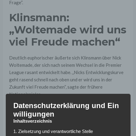
Frage“.
Klinsmann:
„Woltemade wird uns
viel Freude machen“
Deutlich euphorischer äußerte sich Klinsmann über Nick
Woltemade, der sich nach seinem Wechsel in die Premier
League rasant entwickelt habe. „Nicks Entwicklungskurve
geht rasend schnell nach oben und er wird uns in der
Zukunft viel Freude machen“, sagte der frühere
Nationalspieler.
Datenschutzerklärung und Ein
Besonders beeindruckt zeigt sich Klinsmann von
willigungen
Woltemades Spielweise: „Er hat eine Spielanlage, die sehr
Inhaltsverzeichnis
schwer zu verteidigen ist, und wie er sich durchboxt und
sich auf dem Platz Respekt verschafft, ist beeindruckend.“
1. Zielsetzung und verantwortliche Stelle