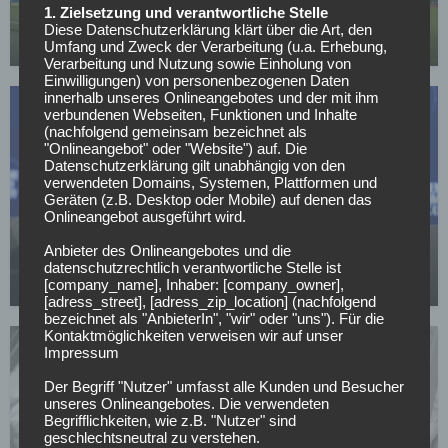
1. Zielsetzung und verantwortliche Stelle
Hoffnung
Diese Datenschutzerklärung klärt über die Art, den
Umfang und Zweck der Verarbeitung (u.a. Erhebung,
12.05.2026
Verarbeitung und Nutzung sowie Einholung von
Einwilligungen) von personenbezogenen Daten
innerhalb unseres Onlineangebotes und der mit ihm
verbundenen Webseiten, Funktionen und Inhalte
(nachfolgend gemeinsam bezeichnet als
"Onlineangebot" oder "Website") auf. Die
Datenschutzerklärung gilt unabhängig von den
verwendeten Domains, Systemen, Plattformen und
Geräten (z.B. Desktop oder Mobile) auf denen das
WELTMEISTERSCHAFT
Onlineangebot ausgeführt wird.
DFB-Kritik erfolgreich – WM-Prämien steigen
Anbieter des Onlineangebotes und die
drastisch!
datenschutzrechtlich verantwortliche Stelle ist
[company_name], Inhaber: [company_owner],
29.04.2026
[adress_street], [adress_zip_location] (nachfolgend
bezeichnet als "AnbieterIn", "wir" oder "uns"). Für die
Kontaktmöglichkeiten verweisen wir auf unser
Impressum
Der Begriff "Nutzer" umfasst alle Kunden und Besucher
unseres Onlineangebotes. Die verwendeten
Begrifflichkeiten, wie z.B. "Nutzer" sind
NATIONALMANNSCHAFT
geschlechtsneutral zu verstehen.