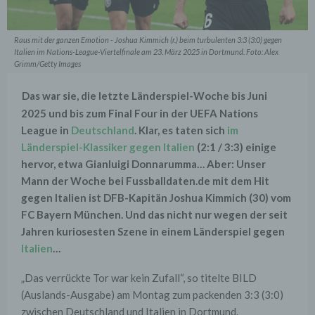
Raus mit der ganzen Emotion - Joshua Kimmich (r.) beim turbulenten 3:3 (3:0) gegen
Italien im Nations-League-Viertelfinale am 23. März 2025 in Dortmund. Foto: Alex
Grimm/Getty Images
Das war sie, die letzte Länderspiel-Woche bis Juni
2025 und bis zum Final Four in der UEFA Nations
League in
Deutschland
. Klar, es taten sich
im
Länderspiel-Klassiker gegen Italien
(2:1 / 3:3) einige
hervor, etwa Gianluigi Donnarumma… Aber: Unser
Mann der Woche bei Fussballdaten.de mit dem Hit
gegen Italien ist DFB-Kapitän Joshua Kimmich (30) vom
FC Bayern München. Und das nicht nur wegen der seit
Jahren kuriosesten Szene in einem Länderspiel gegen
Italien
…
„Das verrückte Tor war kein Zufall“, so titelte BILD
(Auslands-Ausgabe) am Montag zum packenden 3:3 (3:0)
zwischen Deutschland und Italien in Dortmund.