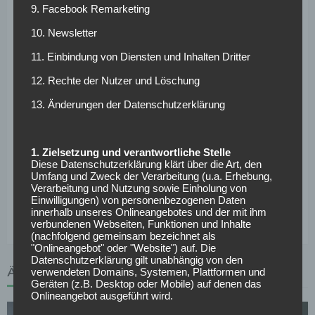
9. Facebook Remarketing
Und: Seit seinem Debüt für die deutsche
10. Newsletter
Nationalmannschaft am 29. Mai 2016 gegen die
11. Einbindung von Diensten und Inhalten Dritter
Slowakei (1:3) in Augsburg bereitete er 12 von 26
Kopfballtoren seiner Teamkollegen vor – das ist eine
12. Rechte der Nutzer und Löschung
Quote von 46 Prozent.
13. Änderungen der Datenschutzerklärung
Kimmich räumte nach dem in der ersten Halbzeit
fantastischen, in der zweiten Hälfte schwachen Italien-
1. Zielsetzung und verantwortliche Stelle
Spiel aber auch ein: „Natürlich hat man gesehen, dass wir
Diese Datenschutzerklärung klärt über die Art, den
verwundbar sind. Aber viel wichtiger für das
Umfang und Zweck der Verarbeitung (u.a. Erhebung,
Verarbeitung und Nutzung sowie Einholung von
Selbstbewusstsein, dass wir solche Mannschaften
Einwilligungen) von personenbezogenen Daten
dominieren und schlagen können.“
innerhalb unseres Onlineangebotes und der mit ihm
verbundenen Webseiten, Funktionen und Inhalte
(nachfolgend gemeinsam bezeichnet als
"Onlineangebot" oder "Website") auf. Die
Datenschutzerklärung gilt unabhängig von den
ÄHNLICHE ARTIKEL
verwendeten Domains, Systemen, Plattformen und
Geräten (z.B. Desktop oder Mobile) auf denen das
Onlineangebot ausgeführt wird.