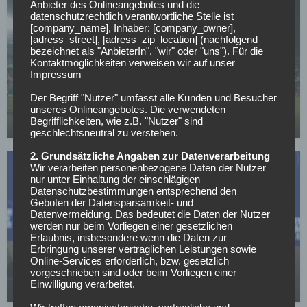
Anbieter des Onlineangebotes und die
datenschutzrechtlich verantwortliche Stelle ist
[company_name], Inhaber: [company_owner],
[adress_street], [adress_zip_location] (nachfolgend
bezeichnet als "AnbieterIn", "wir" oder "uns"). Für die
Kontaktmöglichkeiten verweisen wir auf unser
WELTMEISTERSCHAFT
Impressum
Neymar im WM-Kader? Ancelotti macht Superstar
Der Begriff "Nutzer" umfasst alle Kunden und Besucher
Hoffnung
unseres Onlineangebotes. Die verwendeten
Begrifflichkeiten, wie z.B. "Nutzer" sind
12.05.2026
geschlechtsneutral zu verstehen.
2. Grundsätzliche Angaben zur Datenverarbeitung
Wir verarbeiten personenbezogene Daten der Nutzer
nur unter Einhaltung der einschlägigen
Datenschutzbestimmungen entsprechend den
Geboten der Datensparsamkeit- und
Datenvermeidung. Das bedeutet die Daten der Nutzer
werden nur beim Vorliegen einer gesetzlichen
WELTMEISTERSCHAFT
Erlaubnis, insbesondere wenn die Daten zur
Erbringung unserer vertraglichen Leistungen sowie
DFB-Kritik erfolgreich – WM-Prämien steigen
Online-Services erforderlich, bzw. gesetzlich
drastisch!
vorgeschrieben sind oder beim Vorliegen einer
Einwilligung verarbeitet.
29.04.2026