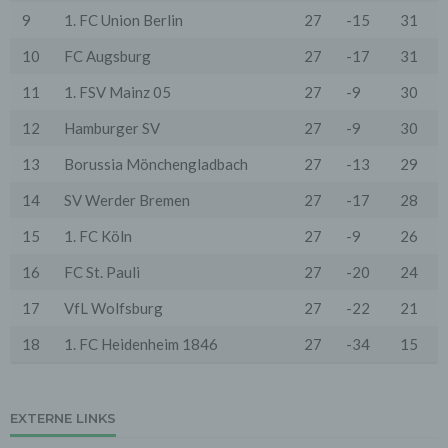
der abgerufenen Webseite, Datei, Datum und Uhrzeit
9
1. FC Union Berlin
27
-15
31
des Abrufs, übertragene Datenmenge, Meldung über
erfolgreichen Abruf, Browsertyp nebst Version, das
10
FC Augsburg
27
-17
31
Betriebssystem des Nutzers, Referrer URL (die zuvor
besuchte Seite), IP-Adresse und der anfragende
Provider.
11
1. FSV Mainz 05
27
-9
30
Wir verwenden die Protokolldaten ohne Zuordnung zur
12
Hamburger SV
27
-9
30
Person des Nutzers oder sonstiger Profilerstellung
entsprechend den gesetzlichen Bestimmungen nur für
13
Borussia Mönchengladbach
27
-13
29
statistische Auswertungen zum Zweck des Betriebs,
der Sicherheit und der Optimierung unseres
14
SV Werder Bremen
27
-17
28
Onlineangebotes. Wir behalten uns jedoch vor, die
Protokolldaten nachträglich zu überprüfen, wenn
15
1. FC Köln
27
-9
26
aufgrund konkreter Anhaltspunkte der berechtigte
Verdacht einer rechtswidrigen Nutzung besteht.
16
FC St. Pauli
27
-20
24
5. Cookies & Reichweitenmessung
17
VfL Wolfsburg
27
-22
21
Cookies sind Informationen, die von unserem
Webserver oder Webservern Dritter an die Web-
18
1. FC Heidenheim 1846
27
-34
15
Browser der Nutzer übertragen und dort für einen
späteren Abruf gespeichert werden. Über den Einsatz
von Cookies im Rahmen pseudonymer
Reichweitenmessung werden die Nutzer im Rahmen
dieser Datenschutzerklärung informiert.
EXTERNE LINKS
Die Betrachtung dieses Onlineangebotes ist auch unter