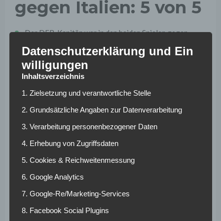
gegen Italien: 5 von 5
Der DFB-Kapitän war in den beiden Spielen gegen
Italien an allen 5 Treffern der deutschen
Datenschutzerklärung und Ein
Nationalmannschaft beteiligt.
willigungen
Inhaltsverzeichnis
Das 1:0 per Elfmeter im Rückspiel markierte er nach einer
halben Stunde Spielzeit selbst.
1. Zielsetzung und verantwortliche Stelle
Zum ersten Mal
seit Juni 2017 gegen San Marino (7:0)
2. Grundsätzliche Angaben zur Datenverarbeitung
war Kimmich beim 3:3 gegen Italien in einem seiner 99
3. Verarbeitung personenbezogener Daten
Länderspiele an 3 Treffern (1 Tor, 2 Tor-Vorlagen)
beteiligt.
4. Erhebung von Zugriffsdaten
Damals legte Kimmich in Nürnberg per Flankenball 3-
5. Cookies & Reichweitenmessung
mal vor – und zwar 2-mal für den jetzt als DFB-Co-
6. Google Analytics
Trainer tätigen
Sandro Wagner
(37) und ein Mal für
Julian Brandt.
7. Google-Re/Marketing-Services
46 Prozent
8. Facebook Social Plugins