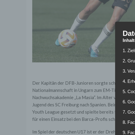
Dat
Inhal
1. Zie
2. Gr
3. Ve
4. Erh
Der Kapitän der DFB-Junioren sorgte schon im Somm
Nationalmannschaft in Ungarn zum EM-Titel, sonder
5. Co
Nachwuchsakademie „La Masia“. Im Alter von 16 Jahr
6. Goo
Jugend des SC Freiburg nach Spanien. Beim Nachwuch
Youth League gesetzt und spielte bereits für die 
7. Go
für einen Einsatz bei den Barca-Profis schreibt der 
8. Fac
Im Spiel der deutschen U17 ist er der Dreh- und Ang
9. Fa