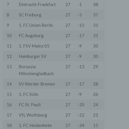
7
Eintracht Frankfurt
27
-1
38
8
SC Freiburg
27
-5
37
9
1. FC Union Berlin
27
-15
31
10
FC Augsburg
27
-17
31
11
1. FSV Mainz 05
27
-9
30
12
Hamburger SV
27
-9
30
13
Borussia
27
-13
29
Mönchengladbach
14
SV Werder Bremen
27
-17
28
15
1. FC Köln
27
-9
26
16
FC St. Pauli
27
-20
24
17
VfL Wolfsburg
27
-22
21
18
1. FC Heidenheim
27
-34
15