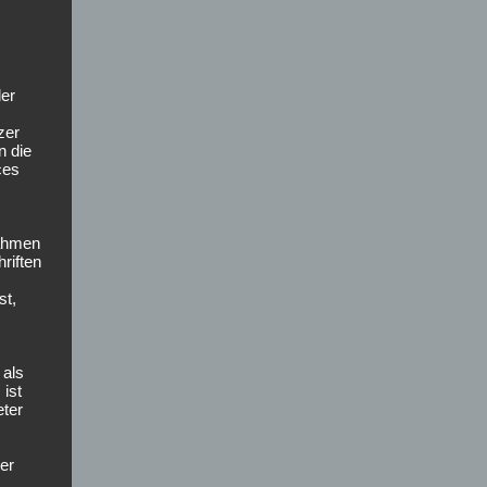
der
zer
n die
ces
nahmen
riften
st,
 als
 ist
eter
der