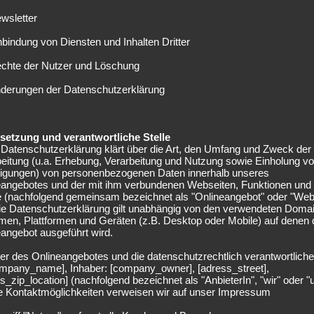
ungsqualitäten, geht voran und besticht mit Dribblings und
wsletter
m in der Gruppenphase eine der prägendsten Figuren im
nbindung von Diensten und Inhalten Dritter
mit einem Vertrag bis 2026 samt Ausstiegsklausel in Höhe
echte der Nutzer und Löschung
riff/Borussia
nderungen der Datenschutzerklärung
elsetzung und verantwortliche Stelle
Datenschutzerklärung klärt über die Art, den Umfang und Zweck der
eitung (u.a. Erhebung, Verarbeitung und Nutzung sowie Einholung v
lligungen) von personenbezogenen Daten innerhalb unseres
eangebotes und der mit ihm verbundenen Webseiten, Funktionen und
e (nachfolgend gemeinsam bezeichnet als "Onlineangebot" oder "Web
Die Datenschutzerklärung gilt unabhängig von den verwendeten Doma
men, Plattformen und Geräten (z.B. Desktop oder Mobile) auf denen
angebot ausgeführt wird.
er des Onlineangebotes und die datenschutzrechtlich verantwortliche
company_name], Inhaber: [company_owner], [adress_street],
s_zip_location] (nachfolgend bezeichnet als "AnbieterIn", "wir" oder "
ie Kontaktmöglichkeiten verweisen wir auf unser Impressum