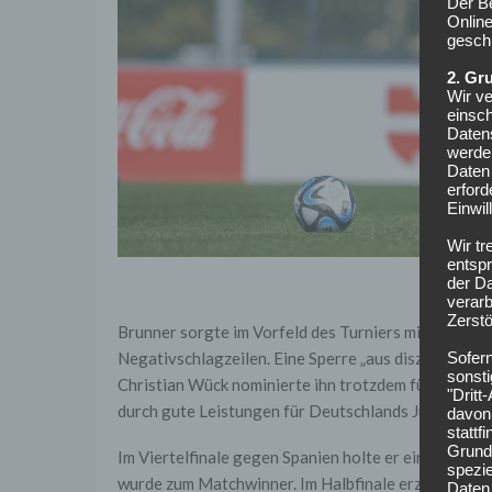
Der B
Online
geschl
2. Gr
Wir ve
einsc
Daten
werden
Daten 
erford
Einwil
Wir tr
entspr
der D
verarb
Zerstö
Brunner sorgte im Vorfeld des Turniers mit einer 
Sofer
Negativschlagzeilen. Eine Sperre „aus disziplinarisc
sonsti
Christian Wück nominierte ihn trotzdem für die U
"Dritt
durch gute Leistungen für Deutschlands Junioren f
davon 
stattf
Grundl
Im Viertelfinale gegen Spanien holte er einen Stra
spezie
wurde zum Matchwinner. Im Halbfinale erzielte Bru
Daten