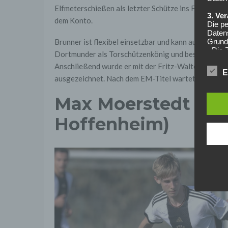
Elfmeterschießen als letzter Schütze ins Finale. I
3. Ve
dem Konto.
Die p
Daten
Grundl
Brunner ist flexibel einsetzbar und kann auf dem Flü
- Die 
Dortmunder als Torschützenkönig und bester Spiele
unsere
Anschließend wurde er mit der Fritz-Walter-Medaill
- Die 
E
ausgezeichnet. Nach dem EM-Titel wartet am Samsta
Wir üb
Abrech
Max Moerstedt (An
ander
Verpfl
Hoffenheim)
Liefer
Bei de
Angab
Anschl
Perso
erfüll
4. Er
Wir er
befind
abger
Daten