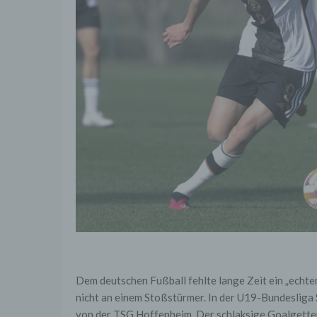
Betrie
Adres
Wir v
sonsti
statis
Optimi
Protok
Anhalt
5. Co
Cooki
Dritte
Abruf
pseud
Datens
Die B
möglic
gespei
Syste
könne
Aussc
Dem deutschen Fußball fehlte lange Zeit ein „echt
Onlin
nicht an einem Stoßstürmer. In der U19-Bundesliga 
Es be
von der TSG Hoffenheim. Der schlaksige Goalgetter 