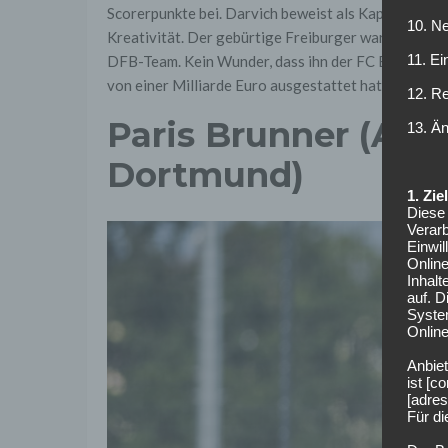
Scorerpunkte bei. Darvich beweist als Kapitän Führ
10. Ne
Kreativität. Der gebürtige Freiburger war vor alle
11. Ei
DFB-Team. Kein Wunder, dass ihn der FC Barcelona 
von einer Milliarde Euro ausgestattet hat.
12. R
Paris Brunner (Ang
13. Ä
Dortmund)
1. Zi
Diese 
Verarb
Einwi
Onlin
Inhalt
auf. 
Syste
Online
Anbiet
ist [
[adres
Für d