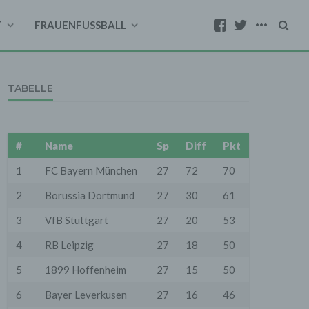
T
FRAUENFUSSBALL
TABELLE
#
Name
Sp
Diff
Pkt
1
FC Bayern München
27
72
70
2
Borussia Dortmund
27
30
61
3
VfB Stuttgart
27
20
53
4
RB Leipzig
27
18
50
5
1899 Hoffenheim
27
15
50
6
Bayer Leverkusen
27
16
46