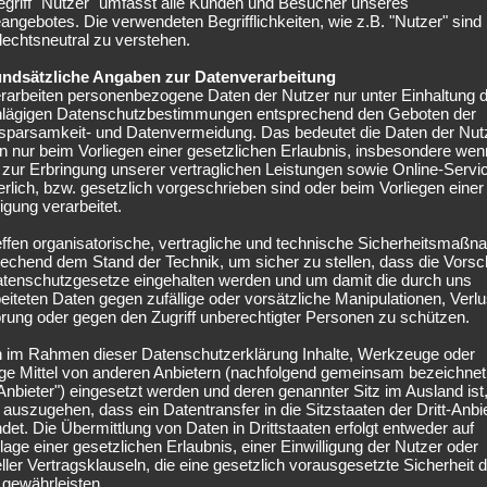
egriff "Nutzer" umfasst alle Kunden und Besucher unseres
angebotes. Die verwendeten Begrifflichkeiten, wie z.B. "Nutzer" sind
echtsneutral zu verstehen.
undsätzliche Angaben zur Datenverarbeitung
rarbeiten personenbezogene Daten der Nutzer nur unter Einhaltung 
hlägigen Datenschutzbestimmungen entsprechend den Geboten der
sparsamkeit- und Datenvermeidung. Das bedeutet die Daten der Nut
 nur beim Vorliegen einer gesetzlichen Erlaubnis, insbesondere wen
zur Erbringung unserer vertraglichen Leistungen sowie Online-Servi
erlich, bzw. gesetzlich vorgeschrieben sind oder beim Vorliegen einer
ligung verarbeitet.
effen organisatorische, vertragliche und technische Sicherheitsmaß
echend dem Stand der Technik, um sicher zu stellen, dass die Vorsch
Foto: Neil Baynes/Getty Images for DFB
atenschutzgesetze eingehalten werden und um damit die durch uns
eiteten Daten gegen zufällige oder vorsätzliche Manipulationen, Verlu
rung oder gegen den Zugriff unberechtigter Personen zu schützen.
Suspendierung bei der U19 von Borussia Dortmund für
n im Rahmen dieser Datenschutzerklärung Inhalte, Werkzeuge oder
hen Gründen“, die bis heute unbekannt sind. Trainer
ge Mittel von anderen Anbietern (nachfolgend gemeinsam bezeichnet
17-WM. Mittlerweile machte Brunner die Suspendierung
-Anbieter") eingesetzt werden und deren genannter Sitz im Ausland ist,
ast vergessen.
auszugehen, dass ein Datentransfer in die Sitzstaaten der Dritt-Anbi
indet. Die Übermittlung von Daten in Drittstaaten erfolgt entweder auf
age einer gesetzlichen Erlaubnis, einer Einwilligung der Nutzer oder
fstoß heraus, verwandelte diesen zum 1:0-Endstand und
ller Vertragsklauseln, die eine gesetzlich vorausgesetzte Sicherheit 
nner einen Doppelpack und führte Deutschland im
 gewährleisten.