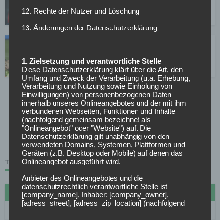
23.02.2020
12. Rechte der Nutzer und Löschung
13. Änderungen der Datenschutzerklärung
Als Nübel-Nachfolger: Setzt Schalke auf einen
serbischen Routinier?
1. Zielsetzung und verantwortliche Stelle
23.02.2020
Diese Datenschutzerklärung klärt über die Art, den
Umfang und Zweck der Verarbeitung (u.a. Erhebung,
Verarbeitung und Nutzung sowie Einholung von
Einwilligungen) von personenbezogenen Daten
1
…
1.504
1.505
1.506
1.507
1.508
…
innerhalb unseres Onlineangebotes und der mit ihm
verbundenen Webseiten, Funktionen und Inhalte
2.101
(nachfolgend gemeinsam bezeichnet als
"Onlineangebot" oder "Website") auf. Die
Datenschutzerklärung gilt unabhängig von den
Page 1506 of 2101
verwendeten Domains, Systemen, Plattformen und
Geräten (z.B. Desktop oder Mobile) auf denen das
Onlineangebot ausgeführt wird.
TABELLE
Anbieter des Onlineangebotes und die
datenschutzrechtlich verantwortliche Stelle ist
#
Name
Sp
Diff
Pkt
[company_name], Inhaber: [company_owner],
[adress_street], [adress_zip_location] (nachfolgend
1
FC Bayern München
27
72
70
bezeichnet als "AnbieterIn", "wir" oder "uns"). Für die
Kontaktmöglichkeiten verweisen wir auf unser