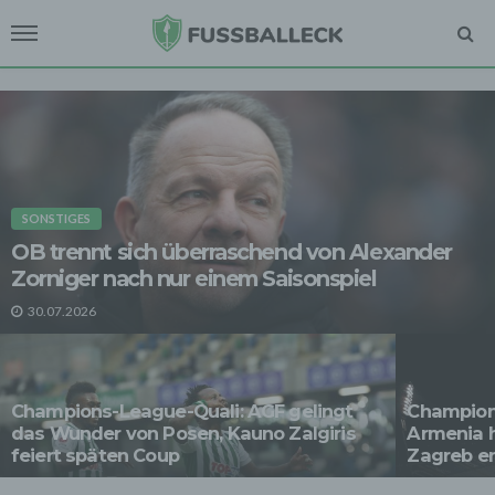
SONSTIGES
OB trennt sich überraschend von Alexander
Zorniger nach nur einem Saisonspiel
30.07.2026
Champions-League-Quali: AGF gelingt
Champions
das Wunder von Posen, Kauno Zalgiris
Armenia 
feiert späten Coup
Zagreb e