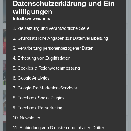
Datenschutzerklärung und Ein
Alexander Isak: „Dortmund ist meine
Vergangenheit“
willigungen
24.02.2020
Inhaltsverzeichnis
1. Zielsetzung und verantwortliche Stelle
FC Chelsea gegen Bayern München live im TV und
2. Grundsätzliche Angaben zur Datenverarbeitung
Livestream
24.02.2020
3. Verarbeitung personenbezogener Daten
4. Erhebung von Zugriffsdaten
Werder läuft die Zeit davon: Ist Bremens Lösung
5. Cookies & Reichweitenmessung
ein Übergangs-Trainer?
23.02.2020
6. Google Analytics
7. Google-Re/Marketing-Services
Robin Gosens drängt sich für eine DFB-
8. Facebook Social Plugins
Nominierung auf
9. Facebook Remarketing
23.02.2020
10. Newsletter
RB und Leverkusen scouten Ligue 1-Spiel in Dijon
11. Einbindung von Diensten und Inhalten Dritter