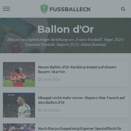
Ballon d'Or
Alles zur prestigeträchtigen Verleihung von „France Football“. Sieger 2025:
Ousmane Dembélé, Siegerin 2025: Aitana Bonmatí.
Neues Ballon-d’Or-Ranking deutet auf diesen
Bayern-Star hin
24.04.2026
Mbappé nicht mehr vorne – Bayern-Star Favorit auf
den Ballon d’Or
16.04.2026
Nach Barça-Doppelsieg: Eigener Spezialflock für