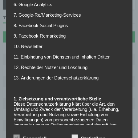
30.10.2023
6. Google Analytics
7. Google-Re/Marketing-Services
TABELLE
8. Facebook Social Plugins
9. Facebook Remarketing
#
Name
Sp
Diff
Pkt
10. Newsletter
1
FC Bayern München
27
72
70
11. Einbindung von Diensten und Inhalten Dritter
2
Borussia Dortmund
27
30
61
12. Rechte der Nutzer und Löschung
3
VfB Stuttgart
27
20
53
13. Änderungen der Datenschutzerklärung
4
RB Leipzig
27
18
50
5
1899 Hoffenheim
27
15
50
1. Zielsetzung und verantwortliche Stelle
6
Bayer Leverkusen
27
16
46
Diese Datenschutzerklärung klärt über die Art, den
Umfang und Zweck der Verarbeitung (u.a. Erhebung,
Verarbeitung und Nutzung sowie Einholung von
7
Eintracht Frankfurt
27
-1
38
Einwilligungen) von personenbezogenen Daten
innerhalb unseres Onlineangebotes und der mit ihm
8
SC Freiburg
27
-5
37
verbundenen Webseiten, Funktionen und Inhalte
(nachfolgend gemeinsam bezeichnet als
9
1. FC Union Berlin
27
-15
31