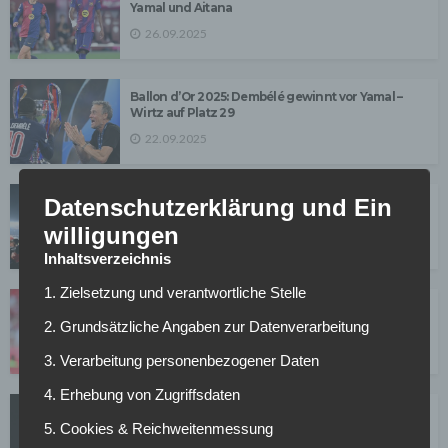
Yamal und Aitana
26.09.2025
Ballon d’Or 2025: Dembélé gewinnt vor Yamal –
Wirtz auf Platz 29
22.09.2025
Datenschutzerklärung und Ein
Paukenschlag: Rodri gewinnt Ballon d’Or 2024 –
Real Madrid boykottiert
willigungen
28.10.2024
Inhaltsverzeichnis
1. Zielsetzung und verantwortliche Stelle
Nicht nominiert für Ballon d’Or: Musiala „gehört zu
den besten Spielern“
2. Grundsätzliche Angaben zur Datenverarbeitung
08.09.2024
3. Verarbeitung personenbezogener Daten
4. Erhebung von Zugriffsdaten
Messi gewinnt Ballon d’Or 2023 – Bonmati
5. Cookies & Reichweitenmessung
entthront Putellas