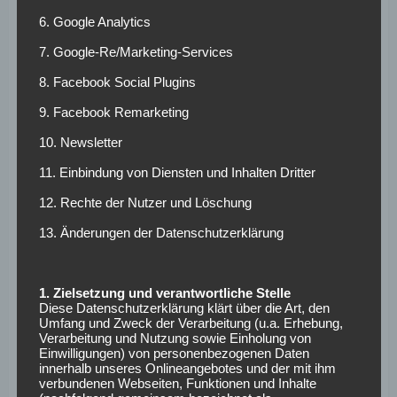
„Effektivität gezeigt
6. Google Analytics
und zwei Tore
7. Google-Re/Marketing-Services
gemacht“
8. Facebook Social Plugins
9. Facebook Remarketing
Schuster erklärte nach dem Spiel, dass sie „sehr glücklich
über das 4:0“ sind. „Das ist keine Selbstverständlichkeit,
10. Newsletter
ich denke das hat man auch gesehen.“ Weiter erklärte er,
11. Einbindung von Diensten und Inhalten Dritter
dass „wir froh [sind], dass wir die Anfangsphase ohne
12. Rechte der Nutzer und Löschung
Gegentor überstanden haben.“ Schlussendlich habe ihre
Effizienz das Spiel gewonnen: „Dann haben wir unsere
13. Änderungen der Datenschutzerklärung
Effektivität gezeigt und zwei Tore gemacht.“
Er lobte den VfL Osnabrück, die die letzte Zweitliga-
1. Zielsetzung und verantwortliche Stelle
Saison als Schlusslicht beendeten und abstiegen:
Diese Datenschutzerklärung klärt über die Art, den
Umfang und Zweck der Verarbeitung (u.a. Erhebung,
„Osnabrück hat es uns wirklich schwer gemacht, mit einer
Verarbeitung und Nutzung sowie Einholung von
guten körperlichen Präsenz. Deswegen ein großes
Einwilligungen) von personenbezogenen Daten
innerhalb unseres Onlineangebotes und der mit ihm
Kompliment an die Mannschaft zum 4:0!“ Die ersten zwei
verbundenen Webseiten, Funktionen und Inhalte
Spiele in der dritten Liga haben die Niedersachen verloren.