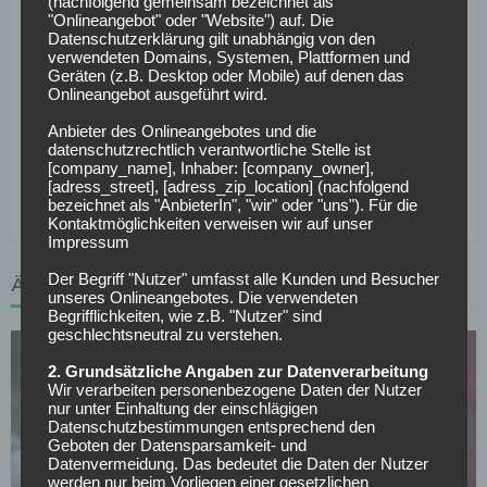
(nachfolgend gemeinsam bezeichnet als
"Onlineangebot" oder "Website") auf. Die
Damit ist der SC Freiburg in die nächste Runde des DFB-
Datenschutzerklärung gilt unabhängig von den
verwendeten Domains, Systemen, Plattformen und
Pokals eingezogen. Am ersten Spieltag der neuen
Geräten (z.B. Desktop oder Mobile) auf denen das
Bundesliga-Saison treffen sie auf den Vizemeister der
Onlineangebot ausgeführt wird.
letzten Spielzeit, den VfB Stuttgart.
Anbieter des Onlineangebotes und die
datenschutzrechtlich verantwortliche Stelle ist
Weitere News und Transfergerüchte rund um den
[company_name], Inhaber: [company_owner],
[adress_street], [adress_zip_location] (nachfolgend
deutschen Fußball findest du hier >>
bezeichnet als "AnbieterIn", "wir" oder "uns"). Für die
Kontaktmöglichkeiten verweisen wir auf unser
Impressum
Der Begriff "Nutzer" umfasst alle Kunden und Besucher
ÄHNLICHE ARTIKEL
unseres Onlineangebotes. Die verwendeten
Begrifflichkeiten, wie z.B. "Nutzer" sind
geschlechtsneutral zu verstehen.
2. Grundsätzliche Angaben zur Datenverarbeitung
Wir verarbeiten personenbezogene Daten der Nutzer
nur unter Einhaltung der einschlägigen
Datenschutzbestimmungen entsprechend den
Geboten der Datensparsamkeit- und
Datenvermeidung. Das bedeutet die Daten der Nutzer
SONSTIGES
werden nur beim Vorliegen einer gesetzlichen