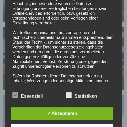
All or Nothing: Hearts & Schwolow greifen nach
Erlaubnis, insbesondere wenn die Daten zur
der Krone
Erbringung unserer vertraglichen Leistungen sowie
Online-Services erforderlich, bzw. gesetzlich
15.05.2026
vorgeschrieben sind oder beim Vorliegen einer
Einwilligung verarbeitet.
Wir treffen organisatorische, vertragliche und
technische Sicherheitsmaßnahmen entsprechend dem
Stand der Technik, um sicher zu stellen, dass die
Vorschriften der Datenschutzgesetze eingehalten
werden und um damit die durch uns verarbeiteten
Daten gegen zufällige oder vorsätzliche
Manipulationen, Verlust, Zerstörung oder gegen den
SC FREIBURG
Zugriff unberechtigter Personen zu schützen.
Top-Transferziel: Freiburg baggert an Gladbachs
Dauerläufer
Sofern im Rahmen dieser Datenschutzerklärung
Inhalte, Werkzeuge oder sonstige Mittel von anderen
02.05.2026
Anbietern (nachfolgend gemeinsam bezeichnet als
"Dritt-Anbieter") eingesetzt werden und deren
genannter Sitz im Ausland ist, ist davon auszugehen,
Essenziell
Statistiken
dass ein Datentransfer in die Sitzstaaten der Dritt-
Anbieter stattfindet. Die Übermittlung von Daten in
Drittstaaten erfolgt entweder auf Grundlage einer
✓ Akzeptieren
gesetzlichen Erlaubnis, einer Einwilligung der Nutzer
oder spezieller Vertragsklauseln, die eine gesetzlich
vorausgesetzte Sicherheit der Daten gewährleisten.