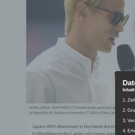
Dat
Inhal
1. Zie
DOHA, QATAR - NOVEMBER 27: Keisuke Honda speaks during an interview pr
2. Gr
at Ahmad Bin Ali Stadium on November 27, 2022 in Doha, Qatar. (Photo by 
3. Ve
Japans WM-Abenteuer in Nordamerika endete früher 
4. Erh
Fußballfiguren des Landes mit einem ungewöhnlich 