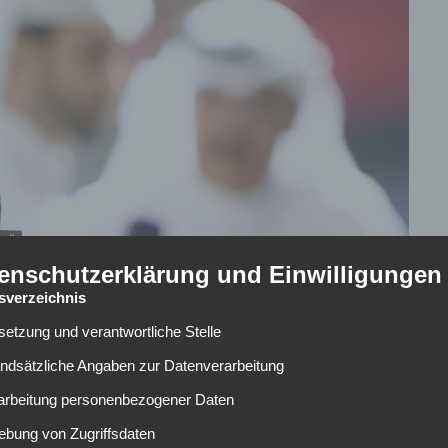
enschutzerklärung und Einwilligungen
tsverzeichnis
lsetzung und verantwortliche Stelle
ior to the FIFA World Cup Qatar 2022 Group E match between Japan and Costa Rica
undsätzliche Angaben zur Datenverarbeitung
Robert Cianflone/Getty Images)
rarbeitung personenbezogener Daten
als erhofft – und nun meldet sich eine der bekanntesten
ebung von Zugriffsdaten
direkten Vorschlag. Keisuke Honda, früherer