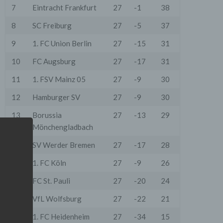
7
Eintracht Frankfurt
27
-1
38
8
SC Freiburg
27
-5
37
9
1. FC Union Berlin
27
-15
31
10
FC Augsburg
27
-17
31
11
1. FSV Mainz 05
27
-9
30
12
Hamburger SV
27
-9
30
13
Borussia
27
-13
29
Mönchengladbach
14
SV Werder Bremen
27
-17
28
15
1. FC Köln
27
-9
26
16
FC St. Pauli
27
-20
24
17
VfL Wolfsburg
27
-22
21
18
1. FC Heidenheim
27
-34
15