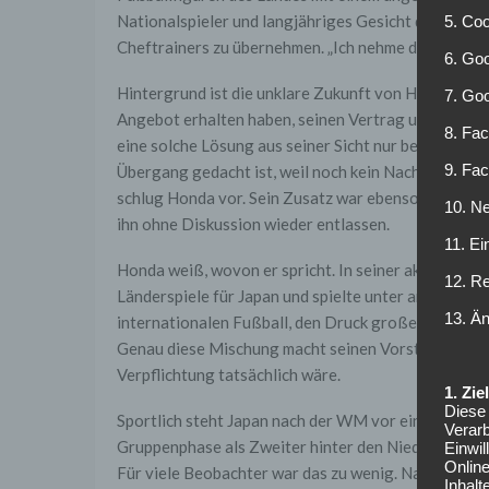
Nationalspieler und langjähriges Gesicht der „Samur
5. Co
Cheftrainers zu übernehmen. „Ich nehme diese Herau
6. Goo
Hintergrund ist die unklare Zukunft von Hajime Mor
7. Go
Angebot erhalten haben, seinen Vertrag um ein weit
8. Fac
eine solche Lösung aus seiner Sicht nur bedingt übe
9. Fa
Übergang gedacht ist, weil noch kein Nachfolger ber
schlug Honda vor. Sein Zusatz war ebenso klar: Soll
10. Ne
ihn ohne Diskussion wieder entlassen.
11. Ei
Honda weiß, wovon er spricht. In seiner aktiven Kar
12. R
Länderspiele für Japan und spielte unter anderem 
13. Ä
internationalen Fußball, den Druck großer Turniere
Genau diese Mischung macht seinen Vorstoß reizvoll 
Verpflichtung tatsächlich wäre.
1. Zi
Diese 
Sportlich steht Japan nach der WM vor einer Grund
Verarb
Gruppenphase als Zweiter hinter den Niederlanden, s
Einwi
Onlin
Für viele Beobachter war das zu wenig. Nach den Fo
Inhalt