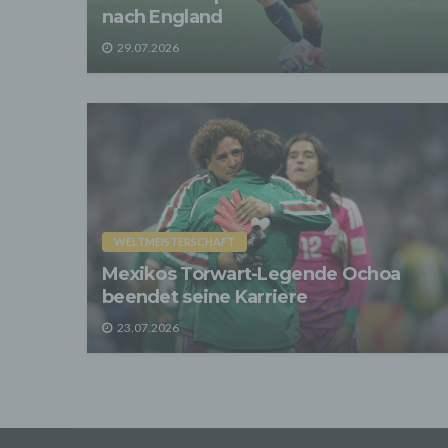
Zerstö
nach England
Sofer
29.07.2026
sonsti
"Dritt
davon 
stattf
Grundl
spezie
Daten
3. Ve
Die p
Daten
WELTMEISTERSCHAFT
Grundl
- Die 
Mexikos Torwart-Legende Ochoa
unsere
beendet seine Karriere
- Die 
23.07.2026
Wir üb
Abrech
ander
Verpfl
Liefer
Bei de