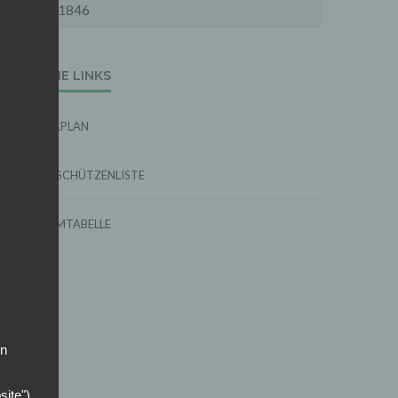
1846
EXTERNE LINKS
SPIELPLAN
TORSCHÜTZENLISTE
FORMTABELLE
on
site")