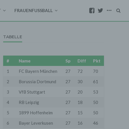
T
FRAUENFUSSBALL
TABELLE
#
Name
Sp
Diff
Pkt
1
FC Bayern München
27
72
70
2
Borussia Dortmund
27
30
61
3
VfB Stuttgart
27
20
53
4
RB Leipzig
27
18
50
5
1899 Hoffenheim
27
15
50
6
Bayer Leverkusen
27
16
46