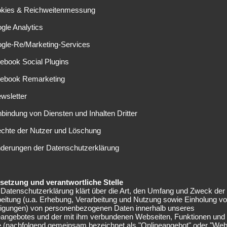
ai Blue“, hat öffentlich angeboten, den Posten des
okies & Reichweitenmessung
sforderung an“, schrieb der 40-Jährige auf X.
gle Analytics
iyasu. Der aktuelle Nationaltrainer soll demnach ein
ogle-Re/Marketing-Services
eres Jahr zu verlängern. Honda deutete jedoch an, dass
ebook Social Plugins
rzeugend wäre – vor allem dann, wenn sie lediglich als
cebook Remarketing
eitsteht. „Dann probieren Sie mich doch ein Jahr lang aus“,
te Japan bei der Asienmeisterschaft scheitern, könne man
wsletter
nbindung von Diensten und Inhalten Dritter
riere absolvierte der frühere Offensivspieler 98
echte der Nutzer und Löschung
für ZSKA Moskau, AC Mailand und VVV-Venlo. Er kennt den
nderungen der Datenschutzerklärung
 und die Erwartungen in Japan aus eigener Erfahrung.
– auch wenn offen bleibt, wie realistisch eine
elsetzung und verantwortliche Stelle
Datenschutzerklärung klärt über die Art, den Umfang und Zweck der
satzfrage. Die Mannschaft überstand zwar die
eitung (u.a. Erhebung, Verarbeitung und Nutzung sowie Einholung v
cheiterte im Sechzehntelfinale aber mit 1:2 an Brasilien.
lligungen) von personenbezogenen Daten innerhalb unseres
eangebotes und der mit ihm verbundenen Webseiten, Funktionen und
rtschritten der vergangenen Jahre hatten zahlreiche
e (nachfolgend gemeinsam bezeichnet als "Onlineangebot" oder "Web