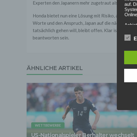
Experten den Japanern mehr zugetraut als ein frühes
auf. 
Syste
Online
Honda bietet nun eine Lösung mit Risiko, aber auch 
Worte und den Anspruch, Japan auf die nächste Stu
Anbiet
ist [
tatsächlich gehen will, bleibt offen. Klar ist nur: N
[adres
beantworten sein.
E
Für d
Der B
Online
geschl
ÄHNLICHE ARTIKEL
2. Gr
Wir ve
einsc
Daten
werden
Daten 
erford
Einwil
Wir tr
entspr
WETTBEWERBE
der D
verarb
US-Nationalspieler Berhalter wechselt