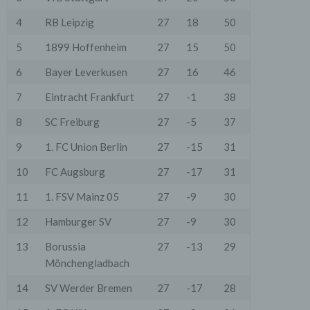
4
RB Leipzig
27
18
50
5
1899 Hoffenheim
27
15
50
6
Bayer Leverkusen
27
16
46
7
Eintracht Frankfurt
27
-1
38
8
SC Freiburg
27
-5
37
9
1. FC Union Berlin
27
-15
31
10
FC Augsburg
27
-17
31
11
1. FSV Mainz 05
27
-9
30
12
Hamburger SV
27
-9
30
13
Borussia
27
-13
29
Mönchengladbach
14
SV Werder Bremen
27
-17
28