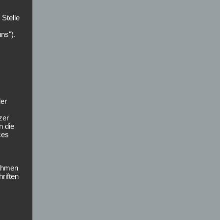
 Stelle
uns").
der
zer
n die
ces
nahmen
riften
st,