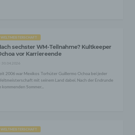
WELTMEISTERSCHAFT
ach sechster WM-Teilnahme? Kultkeeper
choa vor Karriereende
30.04.2026
eit 2006 war Mexikos Torhüter Guillermo Ochoa bei jeder
eltmeisterschaft mit seinem Land dabei. Nach der Endrunde
m kommenden Sommer...
WELTMEISTERSCHAFT