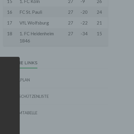
15
1. FC Köln
27
-9
26
16
FC St. Pauli
27
-20
24
17
VfL Wolfsburg
27
-22
21
18
1. FC Heidenheim
27
-34
15
1846
EXTERNE LINKS
SPIELPLAN
TORSCHÜTZENLISTE
FORMTABELLE