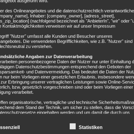
angebot ausgeführt wird.
nsicherheit um Yamal – Barça könnte WM-
er des Onlineangebotes und die datenschutzrechtlich verantwortliche
insatz blockieren
company_name], Inhaber: [company_owner], [adress_street],
s_zip_location] (nachfolgend bezeichnet als "AnbieterIn", "wir" oder "
28.04.2026
ie Kontaktmöglichkeiten verweisen wir auf unser Impressum
amine Yamal kämpft gegen die Zeit vor der
egriff "Nutzer" umfasst alle Kunden und Besucher unseres
angebotes. Die verwendeten Begrifflichkeiten, wie z.B. "Nutzer" sind
eltmeisterschaft. Wie SPORT berichtet, könnte Barcelona
echtsneutral zu verstehen.
onkrete Schritte unternehmen, wenn die spanische...
undsätzliche Angaben zur Datenverarbeitung
rarbeiten personenbezogene Daten der Nutzer nur unter Einhaltung 
hlägigen Datenschutzbestimmungen entsprechend den Geboten der
sparsamkeit- und Datenvermeidung. Das bedeutet die Daten der Nut
 nur beim Vorliegen einer gesetzlichen Erlaubnis, insbesondere wen
zur Erbringung unserer vertraglichen Leistungen sowie Online-Servi
erlich, bzw. gesetzlich vorgeschrieben sind oder beim Vorliegen einer
SERIE A
ligung verarbeitet.
uka Modrić wurde operiert, und die WM
effen organisatorische, vertragliche und technische Sicherheitsmaß
ückt näher
echend dem Stand der Technik, um sicher zu stellen, dass die Vorsch
atenschutzgesetze eingehalten werden und um damit die durch uns
28.04.2026
eiteten Daten gegen zufällige oder vorsätzliche Manipulationen, Verlu
rung oder gegen den Zugriff unberechtigter Personen zu schützen.
uka Modrić hat nach einer Verletzung im Spiel zwischen Milan
ssenziell
Statistiken
n im Rahmen dieser Datenschutzerklärung Inhalte, Werkzeuge oder
nd Juventus eine Gesichtsoperation hinter sich. Wie Football