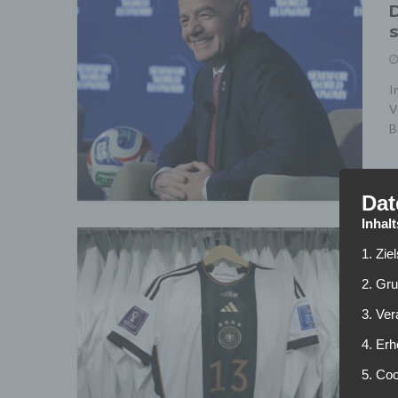
D
s
I
V
Be
Dat
Inhal
1. Zie
N
2. Gr
v
3. Ve
T
4. Erh
5. Co
B