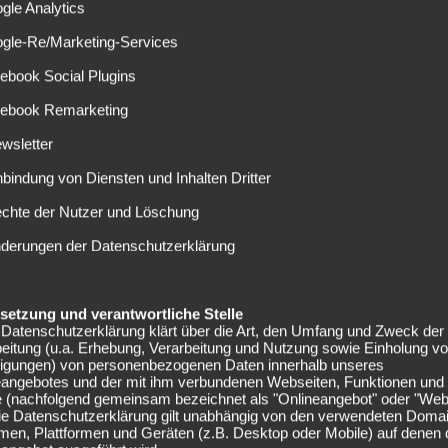
eutschen Nationalmannschaft für die WM 2026 spürbar
gle Analytics
ngepasst. Die ursprünglich für den 12....
ogle-Re/Marketing-Services
ebook Social Plugins
cebook Remarketing
wsletter
PREMIER LEAGUE
ende bei United? Bleibt dieser Star doch
nbindung von Diensten und Inhalten Dritter
och eine Saison?
echte der Nutzer und Löschung
28.04.2026
nderungen der Datenschutzerklärung
nter Michael Carrick hat sich Manchester United wieder zu
iner echten Marke entwickelt. Auch wenn die schwächelnde
onkurrenz in Liverpool...
elsetzung und verantwortliche Stelle
Datenschutzerklärung klärt über die Art, den Umfang und Zweck der
eitung (u.a. Erhebung, Verarbeitung und Nutzung sowie Einholung v
lligungen) von personenbezogenen Daten innerhalb unseres
eangebotes und der mit ihm verbundenen Webseiten, Funktionen und
e (nachfolgend gemeinsam bezeichnet als "Onlineangebot" oder "Web
Die Datenschutzerklärung gilt unabhängig von den verwendeten Doma
men, Plattformen und Geräten (z.B. Desktop oder Mobile) auf denen
LALIGA