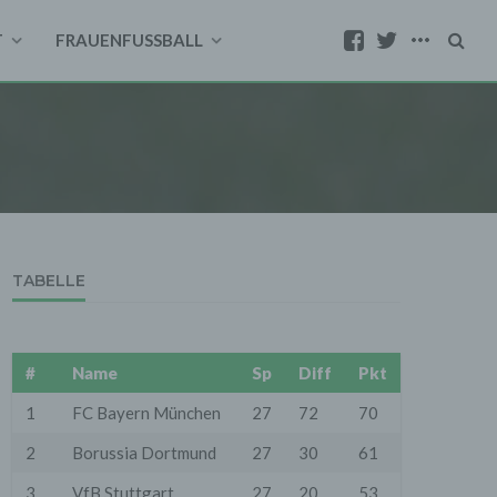
T
FRAUENFUSSBALL
TABELLE
#
Name
Sp
Diff
Pkt
1
FC Bayern München
27
72
70
2
Borussia Dortmund
27
30
61
3
VfB Stuttgart
27
20
53