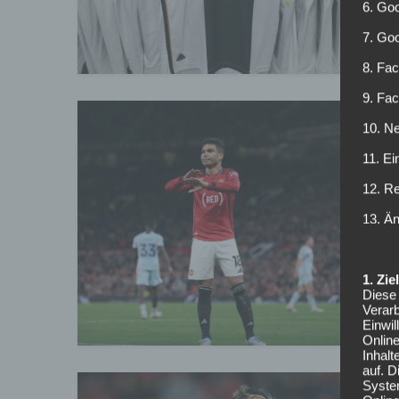
d
6. Goo
a
7. Go
8. Fac
9. Fa
10. Ne
W
11. Ei
n
12. R
13. Ä
U
e
K
1. Zi
Diese 
Verarb
Einwi
Onlin
Inhalt
auf. 
Syste