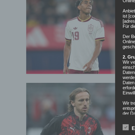
Online
U
Anbiet
E
ist [
[adres
Für d
L
Der B
Online
W
geschl
k
2. Gr
Wir ve
einsc
Daten
werden
Daten 
erford
Einwil
L
Wir tr
r
entspr
der D
verarb
Zerstö
L
E
Sofer
u