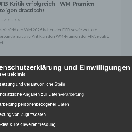
FB-Kritik erfolgreich – WM-Prämien
teigen drastisch!
29.04.2026
m Vorfeld der WM 2026 haben der DFB sowie weitere
erbände massive Kritik an den WM-Prämien der FIFA geübt.
i...
enschutzerklärung und Einwilligungen
tsverzeichnis
lsetzung und verantwortliche Stelle
NATIONALMANNSCHAFT
agelsmann justiert WM-Fahrplan: DFB
undsätzliche Angaben zur Datenverarbeitung
erschiebt Kader-Bekanntgabe und
rarbeitung personenbezogener Daten
rainingsstart
ebung von Zugriffsdaten
29.04.2026
okies & Reichweitenmessung
undestrainer Julian Nagelsmann hat den Zeitplan der