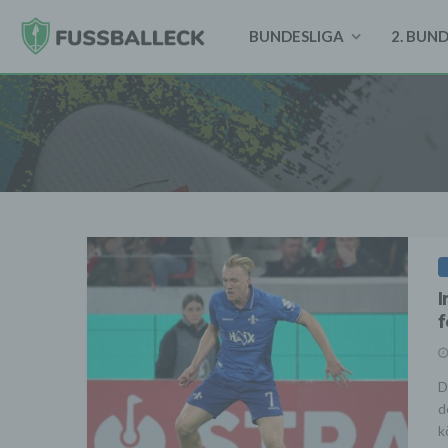
BUNDESLIGA
2. BUN
I
f
D
d
k