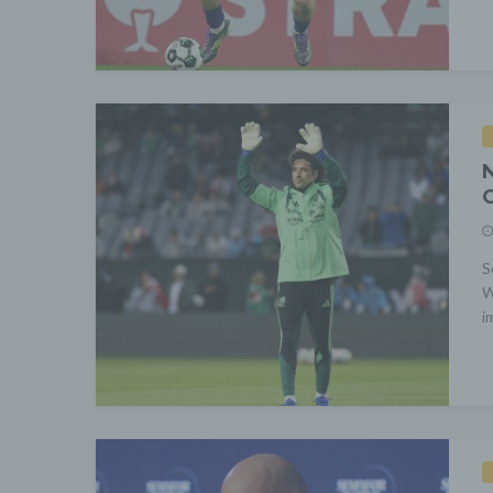
N
O
S
W
i