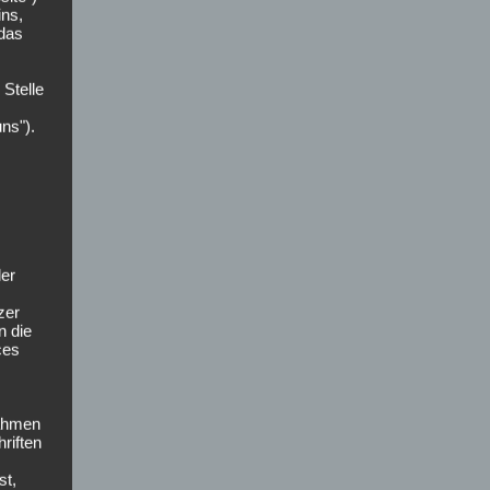
ins,
 das
 Stelle
uns").
der
zer
n die
ces
nahmen
riften
st,