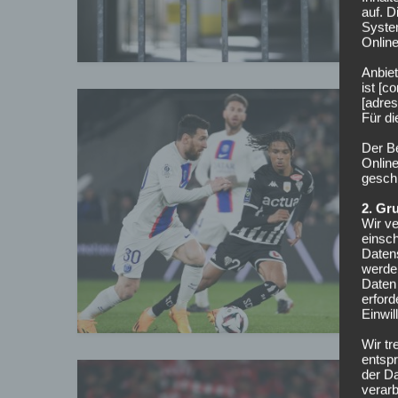
auf. 
Syste
Online
Anbiet
ist [
[adres
Für d
E
Der B
Online
geschl
2. Gr
E
Wir ve
einsc
i
Daten
g
werden
Daten 
erford
Einwil
Wir tr
entspr
der D
verarb