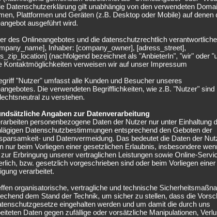
Die Datenschutzerklärung gilt unabhängig von den verwendeten Doma
men, Plattformen und Geräten (z.B. Desktop oder Mobile) auf denen
angebot ausgeführt wird.
er des Onlineangebotes und die datenschutzrechtlich verantwortliche
company_name], Inhaber: [company_owner], [adress_street],
s_zip_location] (nachfolgend bezeichnet als "AnbieterIn", "wir" oder "
EINTRACHT FRANKFURT
ie Kontaktmöglichkeiten verweisen wir auf unser Impressum
intracht Frankfurt: Kommt Jean-Mattéo
egriff "Nutzer" umfasst alle Kunden und Besucher unseres
Bahoya im Sommer?
angebotes. Die verwendeten Begrifflichkeiten, wie z.B. "Nutzer" sind
echtsneutral zu verstehen.
27.12.2023
undsätzliche Angaben zur Datenverarbeitung
intracht Frankfurt bereitet sich aktuell auf eine sehr
rarbeiten personenbezogene Daten der Nutzer nur unter Einhaltung 
hlägigen Datenschutzbestimmungen entsprechend den Geboten der
ntensive Shoppingtour vor. Im Winter sollen viele Baustellen
sparsamkeit- und Datenvermeidung. Das bedeutet die Daten der Nut
eschlossen werden. Neben akuten...
 nur beim Vorliegen einer gesetzlichen Erlaubnis, insbesondere wen
zur Erbringung unserer vertraglichen Leistungen sowie Online-Servi
erlich, bzw. gesetzlich vorgeschrieben sind oder beim Vorliegen einer
ligung verarbeitet.
effen organisatorische, vertragliche und technische Sicherheitsmaß
echend dem Stand der Technik, um sicher zu stellen, dass die Vorsch
atenschutzgesetze eingehalten werden und um damit die durch uns
1. FC UNION BERLIN
eiteten Daten gegen zufällige oder vorsätzliche Manipulationen, Verlu