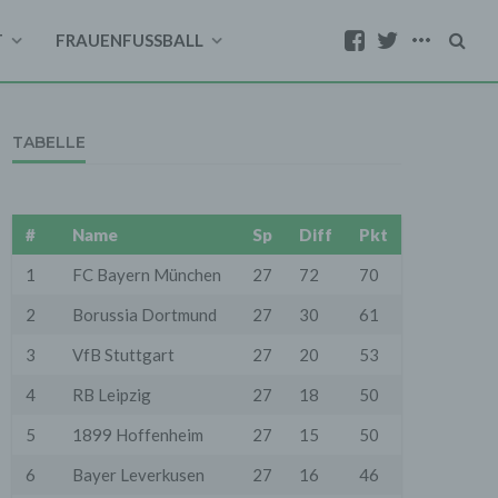
T
FRAUENFUSSBALL
TABELLE
#
Name
Sp
Diff
Pkt
1
FC Bayern München
27
72
70
2
Borussia Dortmund
27
30
61
3
VfB Stuttgart
27
20
53
4
RB Leipzig
27
18
50
5
1899 Hoffenheim
27
15
50
6
Bayer Leverkusen
27
16
46