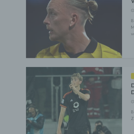
W
B
M
v
D
D
B
Z