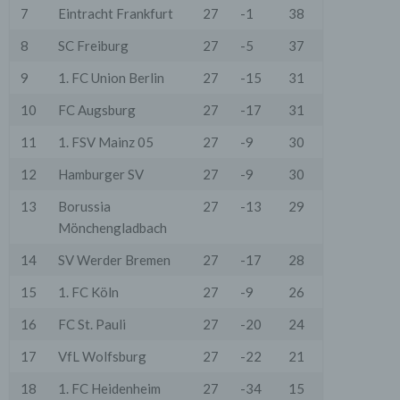
7
Eintracht Frankfurt
27
-1
38
8
SC Freiburg
27
-5
37
9
1. FC Union Berlin
27
-15
31
10
FC Augsburg
27
-17
31
11
1. FSV Mainz 05
27
-9
30
12
Hamburger SV
27
-9
30
13
Borussia
27
-13
29
Mönchengladbach
14
SV Werder Bremen
27
-17
28
15
1. FC Köln
27
-9
26
16
FC St. Pauli
27
-20
24
17
VfL Wolfsburg
27
-22
21
18
1. FC Heidenheim
27
-34
15