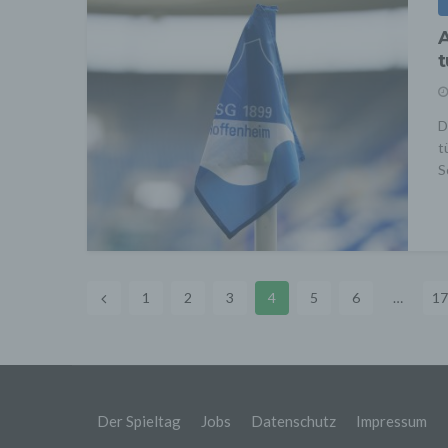
Die B
möglic
A
gespei
t
Syste
könne
Aussc
Onlin
D
t
Es be
über d
S
Seite 
6. Go
Wir se
ein. 
über 
einen 
1
2
3
4
5
6
…
17
Google
unser
Aktiv
weiter
verbu
verarb
Der Spieltag
Jobs
Datenschutz
Impressum
Wir se