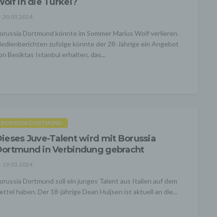
olf in die Türkei?
20.03.2024
orussia Dortmund könnte im Sommer Marius Wolf verlieren.
edienberichten zufolge könnte der 28-Jährige ein Angebot
on Besiktas Istanbul erhalten, das...
BORUSSIA DORTMUND
ieses Juve-Talent wird mit Borussia
ortmund in Verbindung gebracht
19.03.2024
orussia Dortmund soll ein junges Talent aus Italien auf dem
ettel haben. Der 18-jährige Dean Huijsen ist aktuell an die...