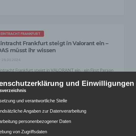
EINTRACHT FRANKFURT
intracht Frankfurt steigt in Valorant ein –
AS müsst ihr wissen
28.01.2024
intracht Frankfurt steigt in VALORANT ein - ein First Person
hooter aus dem Hause des Spieleentwicklers Riot Games.
enschutzerklärung und Einwilligungen
ie E-Sports-Sparte...
tsverzeichnis
lsetzung und verantwortliche Stelle
undsätzliche Angaben zur Datenverarbeitung
rarbeitung personenbezogener Daten
EINTRACHT FRANKFURT
ebung von Zugriffsdaten