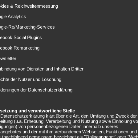
op-Talent für die SGE – Was kann der
okies & Reichweitenmessung
ohdiamant Nathaniel Brown?
gle Analytics
10.01.2024
ogle-Re/Marketing-Services
athaniel Brown spielt ab kommenden Sommer für Eintracht
rankfurt. Das Talent vom 1. FC Nürnberg verlässt den 'Club'
ebook Social Plugins
ereits in...
cebook Remarketing
wsletter
nbindung von Diensten und Inhalten Dritter
echte der Nutzer und Löschung
BORUSSIA DORTMUND
nderungen der Datenschutzerklärung
ommt dieses RB-Talent zu Borussia
Dortmund?
elsetzung und verantwortliche Stelle
29.12.2023
Datenschutzerklärung klärt über die Art, den Umfang und Zweck der
orussia Dortmund ist auf der Suche nach dem nächsten
eitung (u.a. Erhebung, Verarbeitung und Nutzung sowie Einholung v
lligungen) von personenbezogenen Daten innerhalb unseres
ellingham. Das nächste große Talent, das man
eangebotes und der mit ihm verbundenen Webseiten, Funktionen und
ewinnbringend verkaufen kann. Laut...
e (nachfolgend gemeinsam bezeichnet als "Onlineangebot" oder "Web