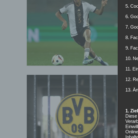
T
5. Co
R
6. Goo
7. Go
N
F
8. Fac
b
9. Fa
10. Ne
11. Ei
12. R
13. Ä
K
1. Zi
Diese 
B
Verarb
Einwi
B
Onlin
g
Inhalt