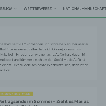
DESLIGA
WETTBEWERBE
NATIONALMANNSCHAF
n David, seit 2002 vorhanden und schreibe hier über allerlei
ßball interessieren. Selber habe ich Onlinejournalismus
ktika beim Hr oder bei n-tv gemacht. Außerhalb davon bin
gendsport und kümmere mich um den Social Media Auftritt
 einem Text zu viele schlechte Wortwitze sind, dann ist er
GaLiGrü
BORUSSIA DORTMUND
ertragsende im Sommer – Zieht es Marius