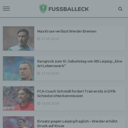
Max Kruse verlässt Werder Bremen
17.05.2019
Rangnick zum 10. Geburtstag von RB Leipzig: „Eine
Art Lebenswerk“
17.05.2019
FCA-Coach Schmidt fordert Trainersitz in DFB-
Schiedsrichterkommission
16.05.2019
Einsatz gegen Leipzig fraglich – Werder erhöht
Druck auf Kruse