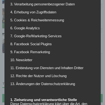
3. Verarbeitung personenbezogener Daten
4. Erhebung von Zugriffsdaten
Umgang mit Kovac: Effenberg kritisiert, Matthäus
mit Verständnis
5. Cookies & Reichweitenmessung
14.05.2019
6. Google Analytics
7. Google-Re/Marketing-Services
Legendäre Titel-Entscheidungen der Bundesliga-
Geschichte
8. Facebook Social Plugins
14.05.2019
9. Facebook Remarketing
10. Newsletter
1
2
3
4
5
11. Einbindung von Diensten und Inhalten Dritter
Page 2 of 5
12. Rechte der Nutzer und Löschung
TABELLE
13. Änderungen der Datenschutzerklärung
#
Name
Sp
Diff
Pkt
1. Zielsetzung und verantwortliche Stelle
Diese Datenschutzerklärung klärt über die Art, den