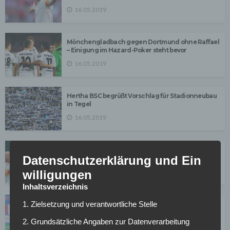
16.05.2019
Mönchengladbach gegen Dortmund ohne Raffael
– Einigung im Hazard-Poker steht bevor
16.05.2019
Hertha BSC begrüßt Vorschlag für Stadionneubau
in Tegel
16.05.2019
Ex-Leipziger Lerchl zu RB-Anfängen: „Es war alles
Datenschutzerklärung und Ein
eher provisorisch“
16.05.2019
willigungen
Inhaltsverzeichnis
1. Zielsetzung und verantwortliche Stelle
Becker bestätigt eventuelle Trennung von HSV-
Trainer Wolf
2. Grundsätzliche Angaben zur Datenverarbeitung
15.05.2019