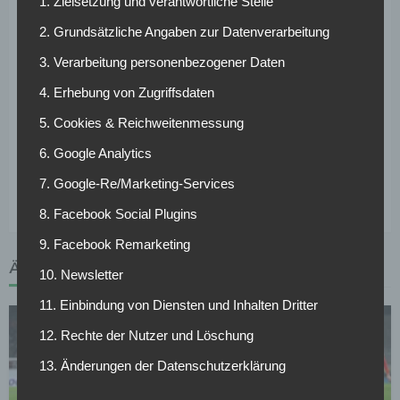
Talent sein Debüt in der Ligue 1 gefeiert und seitdem 114
1. Zielsetzung und verantwortliche Stelle
Pflichtspiele absolviert. Der Franzose verfügt über einen
2. Grundsätzliche Angaben zur Datenverarbeitung
Vertrag bis 2021.
3. Verarbeitung personenbezogener Daten
In der kommenden Saison werden bei der Borussia viele
4. Erhebung von Zugriffsdaten
Leih-Spieler zum Club zurückkehren – darunter
André
5. Cookies & Reichweitenmessung
Schürrle
,
Shinji Kagawa
,
Sebastian Rode
,
Felix Passlack
,
Alexander Isak und Jeremy Toljan. Bei Barcelona-Leihgabe
6. Google Analytics
Paco Alcacer hat der BVB die Kaufoption gezogen und den
7. Google-Re/Marketing-Services
Spanier fest verpflichtet.
8. Facebook Social Plugins
9. Facebook Remarketing
ÄHNLICHE ARTIKEL
10. Newsletter
11. Einbindung von Diensten und Inhalten Dritter
12. Rechte der Nutzer und Löschung
13. Änderungen der Datenschutzerklärung