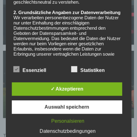
geschlechtsneutral zu verstehen.
2. Grundsätzliche Angaben zur Datenverarbeitung
BORUSSIA DORTMUND
Wir verarbeiten personenbezogene Daten der Nutzer
nur unter Einhaltung der einschlägigen
BVB-Knaller: Erster Sommertransfer soll bereits
Datenschutzbestimmungen entsprechend den
feststehen!
Geboten der Datensparsamkeit- und
Datenvermeidung. Das bedeutet die Daten der Nutzer
05.05.2026
werden nur beim Vorliegen einer gesetzlichen
Erlaubnis, insbesondere wenn die Daten zur
Erbringung unserer vertraglichen Leistungen sowie
Online-Services erforderlich, bzw. gesetzlich
vorgeschrieben sind oder beim Vorliegen einer
Einwilligung verarbeitet.
Essenziell
Statistiken
Wir treffen organisatorische, vertragliche und
technische Sicherheitsmaßnahmen entsprechend dem
BORUSSIA DORTMUND
✓ Akzeptieren
Stand der Technik, um sicher zu stellen, dass die
Vorschriften der Datenschutzgesetze eingehalten
Der nächste Dembele? Real und PSG jagen BVB-
werden und um damit die durch uns verarbeiteten
Wunderkind
Daten gegen zufällige oder vorsätzliche
Auswahl speichern
Manipulationen, Verlust, Zerstörung oder gegen den
05.05.2026
Zugriff unberechtigter Personen zu schützen.
Personalsieren
Sofern im Rahmen dieser Datenschutzerklärung
Datenschutzbedingungen
Inhalte, Werkzeuge oder sonstige Mittel von anderen
TABELLE