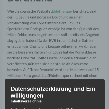
Wie die spanische Website ‚
Eldelmarque
‚ berichtet, sind
der FC Sevilla und Borussia Dortmund an einer
Verpflichtung von López interessiert. Sevillas
Sportdirektor Rodríguez Verdejo ist von der Qualität des
Mittelfeldakteurs begeistert und soll bereits ein Angebot
abgegeben haben. Da der BVB in der nächsten Saison
erneut an der Champions League teilnehmen wird, haben
sie die besseren Karten. Für Lopez hat die Königsklasse
höchste Priorität. Sollte Dortmund den Nationalspieler
verpflichten, müssten sie eine stolze Ablösesumme
bezahlen. Auf ‚Transfermarkt‘ wird sein Marktwert auf 15
Millionen Euro geschätzt.’Eldelmarque‘ rechnet mit einer
Ablöse zwischen 20 bis 25 Millionen Euro.
Datenschutzerklärung und Ein
López ist mit 15 Jahren zu Olympique Marseille
willigungen
gewechselt und hat es bis in die Profi-Mannschaft der
Inhaltsverzeichnis
Franzosen geschafft. Mit 18 Jahren hat das Mittelfeld-