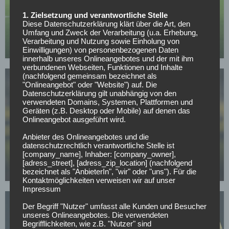
BORUSSIA DORTMUND
1. Zielsetzung und verantwortliche Stelle
Verkündung noch heute: BVB-Transfer kurz vor
Diese Datenschutzerklärung klärt über die Art, den
Umfang und Zweck der Verarbeitung (u.a. Erhebung,
Abschluss
Verarbeitung und Nutzung sowie Einholung von
12.05.2026
Einwilligungen) von personenbezogenen Daten
innerhalb unseres Onlineangebotes und der mit ihm
verbundenen Webseiten, Funktionen und Inhalte
(nachfolgend gemeinsam bezeichnet als
"Onlineangebot" oder "Website") auf. Die
Datenschutzerklärung gilt unabhängig von den
verwendeten Domains, Systemen, Plattformen und
Geräten (z.B. Desktop oder Mobile) auf denen das
Onlineangebot ausgeführt wird.
BUNDESLIGA
Anbieter des Onlineangebotes und die
Mit nur 30 Jahren: BVB-Abwehrspieler Niklas Süle
datenschutzrechtlich verantwortliche Stelle ist
[company_name], Inhaber: [company_owner],
beendet im Sommer seine Laufbahn
[adress_street], [adress_zip_location] (nachfolgend
07.05.2026
bezeichnet als "AnbieterIn", "wir" oder "uns"). Für die
Kontaktmöglichkeiten verweisen wir auf unser
Impressum
Der Begriff "Nutzer" umfasst alle Kunden und Besucher
unseres Onlineangebotes. Die verwendeten
Begrifflichkeiten, wie z.B. "Nutzer" sind