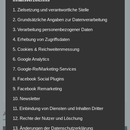
1. Zielsetzung und verantwortliche Stelle
Auch bei einem weiteren Talent droht Stuttgart ins
Hintertreffen zu geraten. Ebenfalls der „kicker“ berichtet,
2. Grundsätzliche Angaben zur Datenverarbeitung
dass auch Lilian Egloff vor einem Abgang stehen könnte.
3. Verarbeitung personenbezogener Daten
Er hat noch bis Sommer 2021 Vertrag. Dieser soll
vorzeitig ausgedehnt werden. Der 17-Jährige soll
4. Erhebung von Zugriffsdaten
ebenfalls von Borussia Mönchengladbach umgarnt
5. Cookies & Reichweitenmessung
werden. Auch er glänzt in der VfB-U19. In 14 Liga-Spielen
6. Google Analytics
traf er sechsmal und legte sechs weitere Tore für seine
Mannschaft-Kollegen vor. Da der Kampf um Lockl
7. Google-Re/Marketing-Services
entschieden zu sein scheint, sollte der VfB einiges an dem
8. Facebook Social Plugins
Verbleib von Top-Talent Egloff setzen, damit sich die
eigene Jugendarbeit auch auszahlt.
9. Facebook Remarketing
10. Newsletter
11. Einbindung von Diensten und Inhalten Dritter
ÄHNLICHE ARTIKEL
12. Rechte der Nutzer und Löschung
13. Änderungen der Datenschutzerklärung