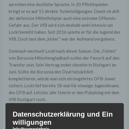
sprechen eine deutliche Sprache. In 20 Pflichtspielen
bringt er es auf 15 direkte Torbeteiligungen. Damit strahlt
der defensive Mittelfelspier auch eine extreme Offensiv-
Gefahr aus. Der VfB wird sich deshalb wohl intensiv um
Lockl bemüht haben. Seit 2016 spielte er für die Jugend des
VfB. Doch laut dem „kicker“ war der Aufwand vergebens.
Demnach wechselt Lockl nach dieser Saison. Die „Fohlen“
von Borussia Mönchengladbach sollen der Favorit auf den
Transfer sein. Sein Vertrag endet ohnehin in Stuttgart im
Juni. Sollte die Borussia den Deal tatsächlich
komplettieren, würde man sich ein begehrtes DFB-Juwel
sichern. Lockl lief bereits 18-mal für etwaige Jugendteams
des DFB auf. Letztes Jahr feierte er den Pokalsieg mit dem
VfB Stuttgart noch.
Auch Egloff vor dem
Datenschutzerklärung und Ein
willigungen
Absprung?
Inhaltsverzeichnis