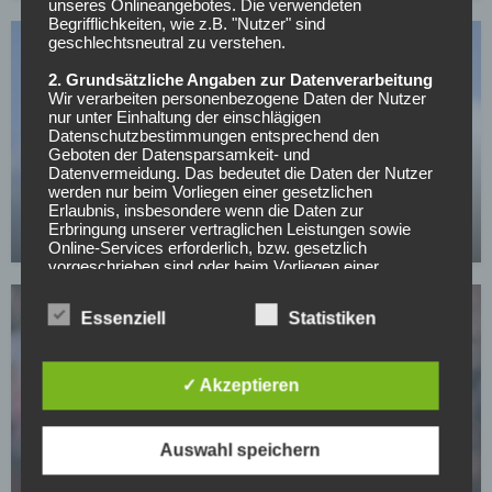
unseres Onlineangebotes. Die verwendeten
Begrifflichkeiten, wie z.B. "Nutzer" sind
geschlechtsneutral zu verstehen.
2. Grundsätzliche Angaben zur Datenverarbeitung
Wir verarbeiten personenbezogene Daten der Nutzer
nur unter Einhaltung der einschlägigen
Datenschutzbestimmungen entsprechend den
Geboten der Datensparsamkeit- und
SC FREIBURG
Datenvermeidung. Das bedeutet die Daten der Nutzer
Holt sich der SC Freiburg sein Wunderkind
werden nur beim Vorliegen einer gesetzlichen
zurück?
Erlaubnis, insbesondere wenn die Daten zur
Erbringung unserer vertraglichen Leistungen sowie
01.05.2026
Online-Services erforderlich, bzw. gesetzlich
vorgeschrieben sind oder beim Vorliegen einer
Einwilligung verarbeitet.
Essenziell
Statistiken
Wir treffen organisatorische, vertragliche und
technische Sicherheitsmaßnahmen entsprechend dem
Stand der Technik, um sicher zu stellen, dass die
Vorschriften der Datenschutzgesetze eingehalten
✓ Akzeptieren
werden und um damit die durch uns verarbeiteten
Daten gegen zufällige oder vorsätzliche
VFB STUTTGART
Manipulationen, Verlust, Zerstörung oder gegen den
Stuttgart plant bereits für die Zeit nach Stiller und
Auswahl speichern
Zugriff unberechtigter Personen zu schützen.
hat dieses belgische Talent im Visier
Sofern im Rahmen dieser Datenschutzerklärung