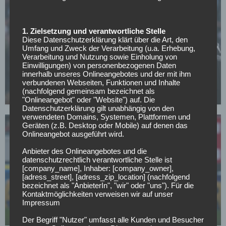
1. Zielsetzung und verantwortliche Stelle
Diese Datenschutzerklärung klärt über die Art, den
Umfang und Zweck der Verarbeitung (u.a. Erhebung,
BORUSSIA MÖNCHENGLADBACH
Verarbeitung und Nutzung sowie Einholung von
Einwilligungen) von personenbezogenen Daten
Polanski widerspricht Kritik nach
innerhalb unseres Onlineangebotes und der mit ihm
Mönchengladbach-Klassenerhalt
verbundenen Webseiten, Funktionen und Inhalte
(nachfolgend gemeinsam bezeichnet als
04.05.2026
"Onlineangebot" oder "Website") auf. Die
Datenschutzerklärung gilt unabhängig von den
verwendeten Domains, Systemen, Plattformen und
Geräten (z.B. Desktop oder Mobile) auf denen das
Onlineangebot ausgeführt wird.
Anbieter des Onlineangebotes und die
datenschutzrechtlich verantwortliche Stelle ist
[company_name], Inhaber: [company_owner],
SC FREIBURG
[adress_street], [adress_zip_location] (nachfolgend
bezeichnet als "AnbieterIn", "wir" oder "uns"). Für die
Top-Transferziel: Freiburg baggert an Gladbachs
Kontaktmöglichkeiten verweisen wir auf unser
Dauerläufer
Impressum
02.05.2026
Der Begriff "Nutzer" umfasst alle Kunden und Besucher