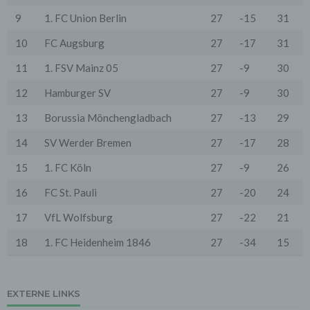
Zwecke, wenn diese notwendig sind, um unsere
9
1. FC Union Berlin
27
-15
31
vertraglichen Verpflichtungen gegenüber den Nutzern
zu erfüllen (z.B. Adressmitteilung an Lieferanten).
10
FC Augsburg
27
-17
31
Bei der Kontaktaufnahme mit uns (per Kontaktformular
oder Email) werden die Angaben des Nutzers zwecks
11
1. FSV Mainz 05
27
-9
30
Bearbeitung der Anfrage sowie für den Fall, dass
Anschlussfragen entstehen, gespeichert.
12
Hamburger SV
27
-9
30
Personenbezogene Daten werden gelöscht, sofern sie
ihren Verwendungszweck erfüllt haben und der
13
Borussia Mönchengladbach
27
-13
29
Löschung keine Aufbewahrungspflichten
entgegenstehen.
14
SV Werder Bremen
27
-17
28
4. Erhebung von Zugriffsdaten
15
1. FC Köln
27
-9
26
Wir erheben Daten über jeden Zugriff auf den Server,
auf dem sich dieser Dienst befindet (so genannte
16
FC St. Pauli
27
-20
24
Serverlogfiles). Zu den Zugriffsdaten gehören Name
der abgerufenen Webseite, Datei, Datum und Uhrzeit
17
VfL Wolfsburg
27
-22
21
des Abrufs, übertragene Datenmenge, Meldung über
erfolgreichen Abruf, Browsertyp nebst Version, das
18
1. FC Heidenheim 1846
27
-34
15
Betriebssystem des Nutzers, Referrer URL (die zuvor
besuchte Seite), IP-Adresse und der anfragende
Provider.
Wir verwenden die Protokolldaten ohne Zuordnung zur
EXTERNE LINKS
Person des Nutzers oder sonstiger Profilerstellung