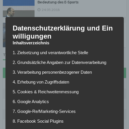
Bedeutung des E-Sports
24.05.2018
Datenschutzerklärung und Ein
Das ist neu in FIFA 18
willigungen
24.08.2017
Inhaltsverzeichnis
1. Zielsetzung und verantwortliche Stelle
TABELLE
2. Grundsätzliche Angaben zur Datenverarbeitung
3. Verarbeitung personenbezogener Daten
#
Name
Sp
Diff
Pkt
4. Erhebung von Zugriffsdaten
1
FC Bayern München
27
72
70
5. Cookies & Reichweitenmessung
2
Borussia Dortmund
27
30
61
6. Google Analytics
3
VfB Stuttgart
27
20
53
7. Google-Re/Marketing-Services
4
RB Leipzig
27
18
50
8. Facebook Social Plugins
5
1899 Hoffenheim
27
15
50