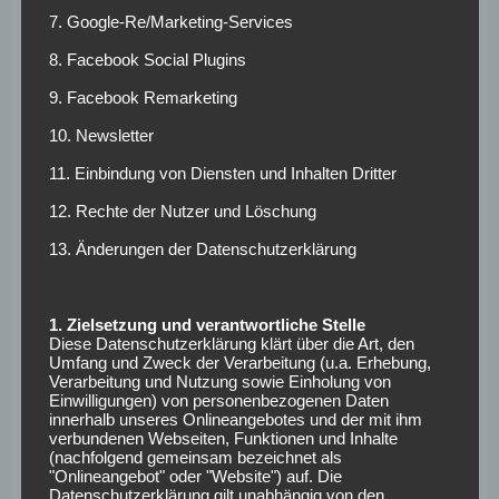
„Wäre das eine andere Borussia, hätte er
7. Google-Re/Marketing-Services
einen Nackenklatscher bekommen.“
8. Facebook Social Plugins
9. Facebook Remarketing
Apropos Louis: Podolski Junior hält es nicht mit dem 1. FC
Köln seines Vaters, sondern mit dem befreundeten Klub
10. Newsletter
Borussia Dortmund.
11. Einbindung von Diensten und Inhalten Dritter
„Poldi“ und die
12. Rechte der Nutzer und Löschung
Journalisten
13. Änderungen der Datenschutzerklärung
„Ich gebe euch kurze Antworten, dann
1. Zielsetzung und verantwortliche Stelle
müsst ihr nicht so viel schreiben.“
Diese Datenschutzerklärung klärt über die Art, den
Umfang und Zweck der Verarbeitung (u.a. Erhebung,
Verarbeitung und Nutzung sowie Einholung von
Podolski hat eigentlich immer einen guten Spruch parat,
Einwilligungen) von personenbezogenen Daten
innerhalb unseres Onlineangebotes und der mit ihm
kann aber auch wortkarg sein. Und er wollte den
verbundenen Webseiten, Funktionen und Inhalte
anwesenden Journalisten Arbeit abnehmen. Sein Verhältnis
(nachfolgend gemeinsam bezeichnet als
"Onlineangebot" oder "Website") auf. Die
zu den Medien war generell speziell: Spätestens, als er im
Datenschutzerklärung gilt unabhängig von den