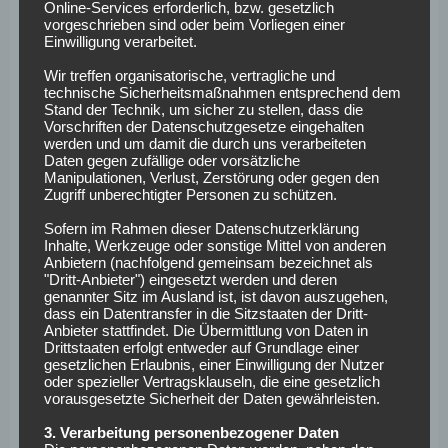
Online-Services erforderlich, bzw. gesetzlich
vorgeschrieben sind oder beim Vorliegen einer
„Ansonsten möchte ich keinen
Einwilligung verarbeitet.
Höhepunkt herauspicken, das wäre
Wir treffen organisatorische, vertragliche und
unfair den anderen Momenten
technische Sicherheitsmaßnahmen entsprechend dem
Stand der Technik, um sicher zu stellen, dass die
gegenüber.“
Vorschriften der Datenschutzgesetze eingehalten
werden und um damit die durch uns verarbeiteten
Daten gegen zufällige oder vorsätzliche
Auch bei seiner letzten Pressekonferenz im Kreise der
Manipulationen, Verlust, Zerstörung oder gegen den
Nationalmannschaft lieferte er einen guten Spruch ab. Sein
Zugriff unberechtigter Personen zu schützen.
letztes Länderspiel bot ebenfalls einen letzten Kracher:
Im
Sofern im Rahmen dieser Datenschutzerklärung
Prestigeduell gegen England traf Podolski sehenswert
Inhalte, Werkzeuge oder sonstige Mittel von anderen
Anbietern (nachfolgend gemeinsam bezeichnet als
zum 1:0-Sieg.
"Dritt-Anbieter") eingesetzt werden und deren
genannter Sitz im Ausland ist, ist davon auszugehen,
Neben seiner Nationalmannschaftskarriere ist es auch bei
dass ein Datentransfer in die Sitzstaaten der Dritt-
Anbieter stattfindet. Die Übermittlung von Daten in
seinen Sprüchen schwierig, einen Favoriten zu wählen. Zum
Drittstaaten erfolgt entweder auf Grundlage einer
Glück gibt es eine große Auswahl. Die Fussballeck-
gesetzlichen Erlaubnis, einer Einwilligung der Nutzer
Redaktion wünscht alle Gute zum 40. Geburtstag, „Poldi“.
oder spezieller Vertragsklauseln, die eine gesetzlich
vorausgesetzte Sicherheit der Daten gewährleisten.
Weitere News und Transfergerüchte rund um den
3. Verarbeitung personenbezogener Daten
deutschen Fußball findest du hier >>>