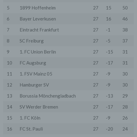
durch die Nutzer werden in der Regel an einen Server
von Google in den USA übertragen und dort
5
1899 Hoffenheim
27
15
50
gespeichert.
6
Bayer Leverkusen
27
16
46
Google wird diese Informationen in unserem Auftrag
benutzen, um die Nutzung unseres Onlineangebotes
7
Eintracht Frankfurt
27
-1
38
durch die Nutzer auszuwerten, um Reports über die
Aktivitäten innerhalb dieses Onlineangebotes
8
SC Freiburg
27
-5
37
zusammenzustellen und um weitere mit der Nutzung
dieses Onlineangebotes und der Internetnutzung
9
1. FC Union Berlin
27
-15
31
verbundene Dienstleistungen uns gegenüber zu
erbringen. Dabei können aus den verarbeiteten Daten
pseudonyme Nutzungsprofile der Nutzer erstellt
10
FC Augsburg
27
-17
31
werden.
11
1. FSV Mainz 05
27
-9
30
Wir setzen Google Analytics nur mit aktivierter IP-
Anonymisierung ein. Das bedeutet, die IP-Adresse der
12
Hamburger SV
27
-9
30
Nutzer wird von Google innerhalb von Mitgliedstaaten
der Europäischen Union oder in anderen
13
Borussia Mönchengladbach
27
-13
29
Vertragsstaaten des Abkommens über den
Europäischen Wirtschaftsraum gekürzt. Nur in
14
SV Werder Bremen
27
-17
28
Ausnahmefällen wird die volle IP-Adresse an einen
Server von Google in den USA übertragen und dort
15
1. FC Köln
27
-9
26
gekürzt.
16
FC St. Pauli
27
-20
24
Die von dem Browser des Nutzers übermittelte IP-
Adresse wird nicht mit anderen Daten von Google