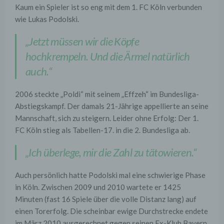
Kaum ein Spieler ist so eng mit dem 1. FC Köln verbunden
wie Lukas Podolski.
„Jetzt müssen wir die Köpfe
hochkrempeln. Und die Ärmel natürlich
auch.“
2006 steckte „Poldi“ mit seinem „Effzeh“ im Bundesliga-
Abstiegskampf. Der damals 21-Jährige appellierte an seine
Mannschaft, sich zu steigern. Leider ohne Erfolg: Der 1.
FC Köln stieg als Tabellen-17. in die 2. Bundesliga ab.
„Ich überlege, mir die Zahl zu tätowieren.“
Auch persönlich hatte Podolski mal eine schwierige Phase
in Köln. Zwischen 2009 und 2010 wartete er 1425
Minuten (fast 16 Spiele über die volle Distanz lang) auf
einen Torerfolg. Die scheinbar ewige Durchstrecke endete
im März 2010 ausgerechnet gegen seinen Ex-Klub Bayern