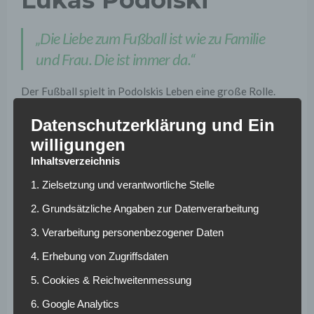
Lukas Podolski
„Die Liebe zum Fußball ist wie zu Familie
und Frau. Die ist immer da.“
Der Fußball spielt in Podolskis Leben eine große Rolle.
Dieser Satz während der EM 2016 zeigt: „Poldi“ ist ein
Datenschutzerklärung und Ein
Fußball-Romantiker. Wenig verwunderlich also, dass er
willigungen
vor anderthalb Wochen das Ende seiner aktiven Karriere
auf frühestens 2026 verschoben hat.
Inhaltsverzeichnis
1. Zielsetzung und verantwortliche Stelle
„Nabelschnur durchgeschnitten, Fotos
gemacht, Familie angerufen, geheult.“
2. Grundsätzliche Angaben zur Datenverarbeitung
3. Verarbeitung personenbezogener Daten
Der 130-fache Nationalspieler verkörpert authentisch die
4. Erhebung von Zugriffsdaten
Liebe zu seiner Familie und seinen drei Kindern. Kurz, aber
emotional beschrieb er seine Reaktion auf die Geburt
5. Cookies & Reichweitenmessung
seines Sohnes Louis im Jahr 2008.
6. Google Analytics