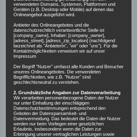
Trainingslager 2014 „Bild“-Reporter Christian Fink in den
verwendeten Domains, Systemen, Plattformen und
Hotelpool warf. „Es hat sich halt ergeben. Er stand als
Geräten (z.B. Desktop oder Mobile) auf denen das
Onlineangebot ausgeführt wird.
einer der Letzten noch da, in seinem weißen Hemd, war nah
am Pool. Die Situation war wie gemalt, und, tja, dann war er
Anbieter des Onlineangebotes und die
datenschutzrechtlich verantwortliche Stelle ist
halt im Wasser“, sagte der Übeltäter später grinsend.
[company_name], Inhaber: [company_owner],
[adress_street], [adress_zip_location] (nachfolgend
„Über 80 Prozent von Euch und ich
bezeichnet als "AnbieterIn", "wir" oder "uns"). Für die
Kontaktmöglichkeiten verweisen wir auf unser
kraulen sich auch mal an den Eiern“
Impressum
Der Begriff "Nutzer" umfasst alle Kunden und Besucher
Das virale Video von Joachim Löw beim Auftaktspiel der
unseres Onlineangebotes. Die verwendeten
EM 2016 hat bis heute Kultstatus. Der damalige
Begrifflichkeiten, wie z.B. "Nutzer" sind
geschlechtsneutral zu verstehen.
Bundestrainer wurde dabei erwischt, wie seine rechte
Hand in die Hose glitt. Der mediale Aufschrei war groß.
2. Grundsätzliche Angaben zur Datenverarbeitung
Lukas Podolski reagierte auf einer Pressekonferenz
Wir verarbeiten personenbezogene Daten der Nutzer
nur unter Einhaltung der einschlägigen
gelassen auf die Farce um seinen Trainer und nahm ihn in
Datenschutzbestimmungen entsprechend den
Schutz. Für seinen Spruch gab es Applaus ‒ eine
Geboten der Datensparsamkeit- und
Datenvermeidung. Das bedeutet die Daten der Nutzer
würdevolle, aber ungewöhnliche Reaktion bei
werden nur beim Vorliegen einer gesetzlichen
obligatorischen Medienrunden. Und wohl das ikonischste
Erlaubnis, insbesondere wenn die Daten zur
Zitat in Lukas Podolskis Karriere.
Erbringung unserer vertraglichen Leistungen sowie