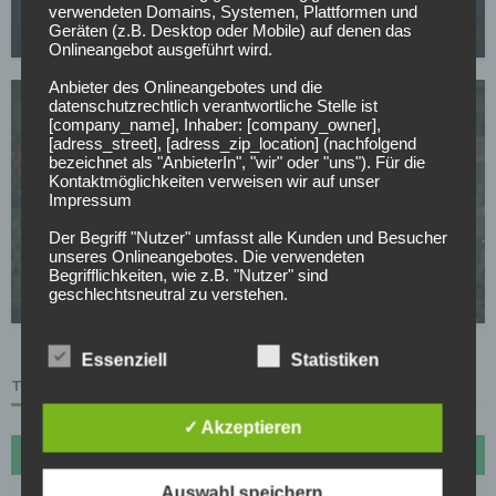
Kantersieg, Klaksvik und Kairat lösen Tickets
verwendeten Domains, Systemen, Plattformen und
Geräten (z.B. Desktop oder Mobile) auf denen das
16.07.2026
Onlineangebot ausgeführt wird.
Anbieter des Onlineangebotes und die
datenschutzrechtlich verantwortliche Stelle ist
[company_name], Inhaber: [company_owner],
[adress_street], [adress_zip_location] (nachfolgend
bezeichnet als "AnbieterIn", "wir" oder "uns"). Für die
Kontaktmöglichkeiten verweisen wir auf unser
Impressum
WETTBEWERBE
Der Begriff "Nutzer" umfasst alle Kunden und Besucher
Champions-League-Quali: Shamrock dreht
unseres Onlineangebotes. Die verwendeten
Rückstand, Kauno Zalgiris schlägt spät zu
Begrifflichkeiten, wie z.B. "Nutzer" sind
geschlechtsneutral zu verstehen.
15.07.2026
2. Grundsätzliche Angaben zur Datenverarbeitung
Wir verarbeiten personenbezogene Daten der Nutzer
Essenziell
Statistiken
nur unter Einhaltung der einschlägigen
TABELLE
Datenschutzbestimmungen entsprechend den
Geboten der Datensparsamkeit- und
Datenvermeidung. Das bedeutet die Daten der Nutzer
✓ Akzeptieren
werden nur beim Vorliegen einer gesetzlichen
#
Name
Sp
Diff
Pkt
Erlaubnis, insbesondere wenn die Daten zur
Erbringung unserer vertraglichen Leistungen sowie
Auswahl speichern
1
FC Bayern München
27
72
70