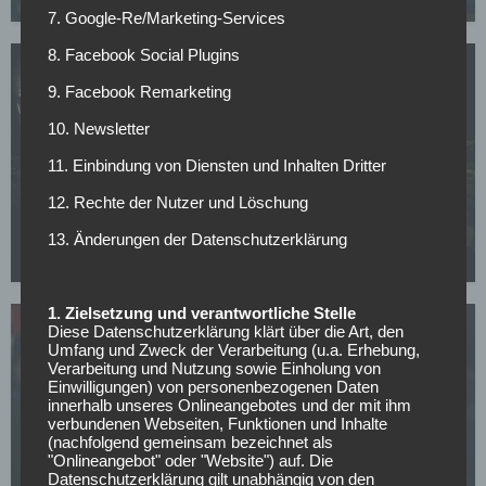
7. Google-Re/Marketing-Services
8. Facebook Social Plugins
9. Facebook Remarketing
10. Newsletter
WETTBEWERBE
11. Einbindung von Diensten und Inhalten Dritter
Champions-League-Quali: Ararat-Armenia hält
12. Rechte der Nutzer und Löschung
Shamrock stand, Dinamo Zagreb entgeht dem
Aus
13. Änderungen der Datenschutzerklärung
29.07.2026
1. Zielsetzung und verantwortliche Stelle
Diese Datenschutzerklärung klärt über die Art, den
Umfang und Zweck der Verarbeitung (u.a. Erhebung,
Verarbeitung und Nutzung sowie Einholung von
Einwilligungen) von personenbezogenen Daten
innerhalb unseres Onlineangebotes und der mit ihm
verbundenen Webseiten, Funktionen und Inhalte
WETTBEWERBE
(nachfolgend gemeinsam bezeichnet als
"Onlineangebot" oder "Website") auf. Die
Champions-League-Quali: Egnatia feiert
Datenschutzerklärung gilt unabhängig von den