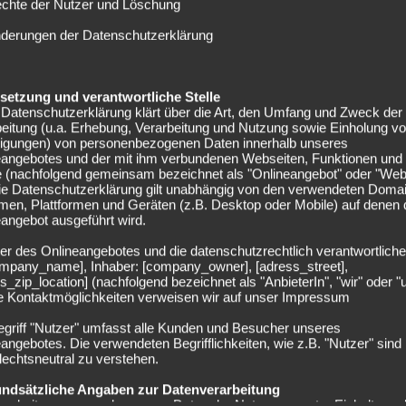
echte der Nutzer und Löschung
d auf Wiedergutmachung aus, nachdem das Spiel gegen Bayer
nderungen der Datenschutzerklärung
hgang völlig an die Wand gefahren wurde und mit 1:5
en Halbzeit sehr gute Ansätze und man hätte durch Thorgan
Halbzeit möchten die Gladbacher anknüpfen und in die
elsetzung und verantwortliche Stelle
Datenschutzerklärung klärt über die Art, den Umfang und Zweck der
eitung (u.a. Erhebung, Verarbeitung und Nutzung sowie Einholung v
egen Leverkusen aufgrund von muskulären Problemen nicht
lligungen) von personenbezogenen Daten innerhalb unseres
eangebotes und der mit ihm verbundenen Webseiten, Funktionen und
 Stabilisator im zentralen Mittelfeld. Jedoch bleibt er auch
e (nachfolgend gemeinsam bezeichnet als "Onlineangebot" oder "Web
in Risiko eingehen. Definitiv fehlen werden dagegen Raul
Die Datenschutzerklärung gilt unabhängig von den verwendeten Doma
men, Plattformen und Geräten (z.B. Desktop oder Mobile) auf denen
inger ausgekugelt). Hinzu kommen die Langzeitverletzten
angebot ausgeführt wird.
elfußbruch), Josip Drmic (Knieverletzung) und Mamadou
er des Onlineangebotes und die datenschutzrechtlich verantwortliche
company_name], Inhaber: [company_owner], [adress_street],
s_zip_location] (nachfolgend bezeichnet als "AnbieterIn", "wir" oder "
Aufstellungen
ie Kontaktmöglichkeiten verweisen wir auf unser Impressum
egriff "Nutzer" umfasst alle Kunden und Besucher unseres
ßelmann – J. Zimmer, Schauerte – Sobottka – O. Fink,
angebotes. Die verwendeten Begrifflichkeiten, wie z.B. "Nutzer" sind
echtsneutral zu verstehen.
undsätzliche Angaben zur Datenverarbeitung
er, Vestergaard, Wendt – Zakaria, Kramer – Hazard, F.
rarbeiten personenbezogene Daten der Nutzer nur unter Einhaltung 