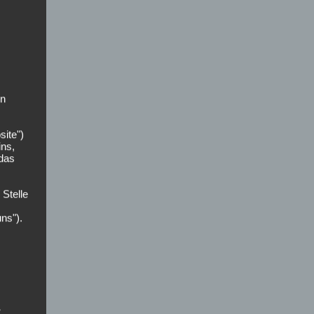
on
site")
ins,
 das
 Stelle
uns").
der