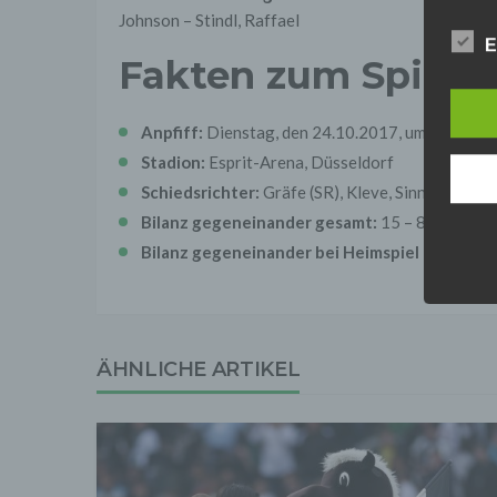
einsc
Johnson – Stindl, Raffael
Daten
E
werden
Fakten zum Spiel:
Daten 
erford
Einwil
Anpfiff:
Dienstag, den 24.10.2017, um 18:30
Wir tr
Stadion:
Esprit-Arena, Düsseldorf
entspr
der D
Schiedsrichter:
Gräfe (SR), Kleve, Sinn (SRA), Ke
verarb
Bilanz gegeneinander gesamt:
15 – 8 – 21 bei
Zerstö
Bilanz gegeneinander bei Heimspiel Düsseldo
Sofer
sonsti
"Dritt
davon 
stattf
Grundl
ÄHNLICHE ARTIKEL
spezie
Daten
3. Ve
Die p
Daten
Grundl