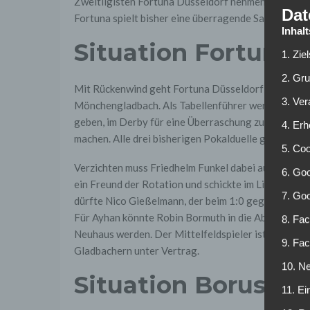
Zweitligisten Fortuna Düsseldorf nehmen. Diese Ern
Dat
Fortuna spielt bisher eine überragende Saison. Die
Inhal
Situation Fortuna 
1. Zie
2. Gr
Mit Rückenwind geht Fortuna Düsseldorf in das P
3. Ve
Mönchengladbach. Als Tabellenführer werden die Fo
geben, im Derby für eine Überraschung zu sorgen. A
4. Erh
machen. Alle drei bisherigen Pokalduelle gegen die 
5. Co
Verzichten muss Friedhelm Funkel dabei auf die ges
6. Goo
ein Freund der Rotation und schickte im Ligabetrieb b
7. Go
dürfte Nico Gießelmann, der beim 1:0 gegen Darmsta
Für Ayhan könnte Robin Bormuth in die Abwehrkette 
8. Fac
Neuhaus werden. Der Mittelfeldspieler ist momentan
9. Fa
Gladbachern unter Vertrag.
10. Ne
Situation Borussi
11. Ei