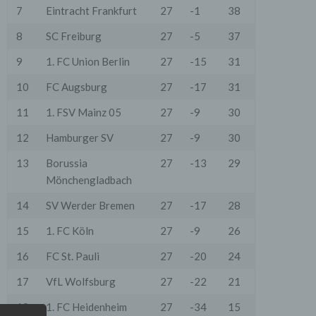
7
Eintracht Frankfurt
27
-1
38
8
SC Freiburg
27
-5
37
9
1. FC Union Berlin
27
-15
31
10
FC Augsburg
27
-17
31
11
1. FSV Mainz 05
27
-9
30
12
Hamburger SV
27
-9
30
13
Borussia
27
-13
29
Mönchengladbach
14
SV Werder Bremen
27
-17
28
15
1. FC Köln
27
-9
26
16
FC St. Pauli
27
-20
24
17
VfL Wolfsburg
27
-22
21
18
1. FC Heidenheim
27
-34
15