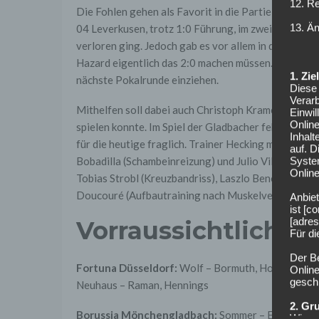
12. R
Die Fohlen gehen als Favorit in die Partie und sin
13. Ä
04 Leverkusen, trotz 1:0 Führung, im zweiten Durc
verloren ging. Jedoch gab es vor allem in der erst
Hazard eigentlich das 2:0 machen müssen. An diese 
1. Zi
nächste Pokalrunde einziehen.
Diese 
Verarb
Mithelfen soll dabei auch Christoph Kramer, der g
Einwi
Onlin
spielen konnte. Im Spiel der Gladbacher fehlte er als
Inhalt
für die heutige fraglich. Trainer Hecking möchte ke
auf. 
Syste
Bobadilla (Schambeinreizung) und Julio Villalba (F
Online
Tobias Strobl (Kreuzbandriss), Laszlo Benes (Mitt
Doucouré (Aufbautraining nach Muskelverletzung).
Anbiet
ist [
[adres
Vorraussichtliche 
Für d
Der B
Fortuna Düsseldorf:
Wolf – Bormuth, Hoffmann, Gie
Online
geschl
Neuhaus – Raman, Hennings
2. Gr
Borussia Mönchengladbach:
Sommer – Elvedi, Gint
Wir ve