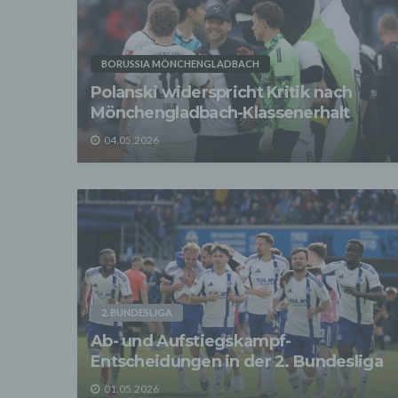
- Die 
unsere
- Die 
BORUSSIA MÖNCHENGLADBACH
Wir üb
Abrech
Polanski widerspricht Kritik nach
ander
Mönchengladbach-Klassenerhalt
Verpfl
Liefer
04.05.2026
Bei de
Angab
Anschl
Perso
erfüll
4. Er
Wir er
befind
abger
Daten
2. BUNDESLIGA
Betrie
Ab- und Aufstiegskampf-
Adres
Entscheidungen in der 2. Bundesliga
Wir v
sonsti
01.05.2026