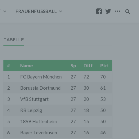
T
FRAUENFUSSBALL
TABELLE
#
Name
Sp
Diff
Pkt
1
FC Bayern München
27
72
70
2
Borussia Dortmund
27
30
61
3
VfB Stuttgart
27
20
53
4
RB Leipzig
27
18
50
5
1899 Hoffenheim
27
15
50
6
Bayer Leverkusen
27
16
46