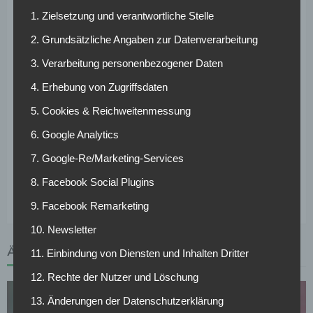
in der Rückrunde an das Hinrundenende anknüpfen, um
1. Zielsetzung und verantwortliche Stelle
möglichst schnell unten rauskommen, denn sicher ist auch:
Wir sind noch nicht aus dem Abstiegskampf heraus.“ In der
2. Grundsätzliche Angaben zur Datenverarbeitung
Hinrunde spielte Hertha manchmal mit Fünferkette, wo
3. Verarbeitung personenbezogener Daten
Klünter alleine die rechte Bahn beackerte, und manchmal
4. Erhebung von Zugriffsdaten
mit Viererkette. Dem Rechtsverteidiger liegt letzteres
mehr. „Mit Viererkette habe ich einen Spieler vor mir, den
5. Cookies & Reichweitenmessung
ich lenken kann und mit dem ich mich abwechseln kann. Mal
6. Google Analytics
rücke ich weiter nach vorne, mal er. Das gefällt mir
persönlich ein bisschen besser und hat vielleicht auch einen
7. Google-Re/Marketing-Services
Tacken besser geklappt.“ Es bleibt abzuwarten, auf welches
8. Facebook Social Plugins
System Klinsmann in der Rückrunde bevorzugt setzt.
9. Facebook Remarketing
10. Newsletter
ÄHNLICHE ARTIKEL
11. Einbindung von Diensten und Inhalten Dritter
12. Rechte der Nutzer und Löschung
13. Änderungen der Datenschutzerklärung