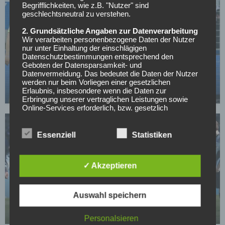
Begrifflichkeiten, wie z.B. "Nutzer" sind
geschlechtsneutral zu verstehen.
2. Grundsätzliche Angaben zur Datenverarbeitung
Wir verarbeiten personenbezogene Daten der Nutzer
nur unter Einhaltung der einschlägigen
HERTHA BSC
Datenschutzbestimmungen entsprechend den
Geboten der Datensparsamkeit- und
Nächste Pleite für Hertha: „Muss aufpassen, was
Datenvermeidung. Das bedeutet die Daten der Nutzer
ich jetzt hier sage“
werden nur beim Vorliegen einer gesetzlichen
Erlaubnis, insbesondere wenn die Daten zur
03.05.2026
Erbringung unserer vertraglichen Leistungen sowie
Online-Services erforderlich, bzw. gesetzlich
vorgeschrieben sind oder beim Vorliegen einer
Einwilligung verarbeitet.
Essenziell
Statistiken
Wir treffen organisatorische, vertragliche und
technische Sicherheitsmaßnahmen entsprechend dem
Stand der Technik, um sicher zu stellen, dass die
✓ Akzeptieren
Vorschriften der Datenschutzgesetze eingehalten
HERTHA BSC
werden und um damit die durch uns verarbeiteten
Daten gegen zufällige oder vorsätzliche
Kaderumbruch im Gange: Wer Hertha verlassen
Manipulationen, Verlust, Zerstörung oder gegen den
Auswahl speichern
wird und wer bleibt
Zugriff unberechtigter Personen zu schützen.
02.05.2026
Personalsieren
Sofern im Rahmen dieser Datenschutzerklärung