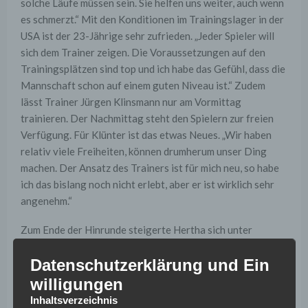
solche Läufe müssen sein. Sie helfen uns weiter, auch wenn
es schmerzt.“ Mit den Konditionen im Trainingslager in der
USA ist der 23-Jährige sehr zufrieden. „Jeder Spieler will
sich dem Trainer zeigen. Die Voraussetzungen auf den
Trainingsplätzen sind top und ich habe das Gefühl, dass die
Mannschaft schon auf einem guten Niveau ist.“ Zudem
lässt Trainer Jürgen Klinsmann nur am Vormittag
trainieren. Der Nachmittag steht den Spielern zur freien
Verfügung. Für Klünter ist das etwas Neues. „Wir haben
relativ viele Freiheiten, können drumherum unser Ding
machen. Der Ansatz des Trainers ist für mich neu, so habe
ich das bislang noch nicht erlebt, aber er ist wirklich sehr
angenehm.“
Zum Ende der Hinrunde steigerte Hertha sich unter
Klinsmann mit einem
altbewährten Ansatz
. Aus den letzten
Datenschutzerklärung und Ein
drei Spielen der Hinrunde holte Hertha sieben Punkte bei
einem Torverhältnis von 2:0. Klünter möchte von den
willigungen
Ergebnissen her unbedingt daran anknüpfen: „Wir müssen
Inhaltsverzeichnis