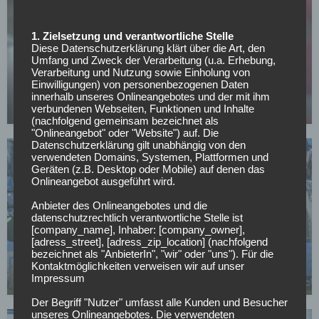
1. Zielsetzung und verantwortliche Stelle
Diese Datenschutzerklärung klärt über die Art, den
SONSTIGES
Umfang und Zweck der Verarbeitung (u.a. Erhebung,
Verarbeitung und Nutzung sowie Einholung von
All or Nothing: Hearts & Schwolow greifen nach
Einwilligungen) von personenbezogenen Daten
der Krone
innerhalb unseres Onlineangebotes und der mit ihm
verbundenen Webseiten, Funktionen und Inhalte
15.05.2026
(nachfolgend gemeinsam bezeichnet als
"Onlineangebot" oder "Website") auf. Die
Datenschutzerklärung gilt unabhängig von den
verwendeten Domains, Systemen, Plattformen und
Geräten (z.B. Desktop oder Mobile) auf denen das
Onlineangebot ausgeführt wird.
Anbieter des Onlineangebotes und die
datenschutzrechtlich verantwortliche Stelle ist
HERTHA BSC
[company_name], Inhaber: [company_owner],
[adress_street], [adress_zip_location] (nachfolgend
„Bei Hertha ist Ende“: Spieler verkündet
bezeichnet als "AnbieterIn", "wir" oder "uns"). Für die
überraschend seinen Abschied
Kontaktmöglichkeiten verweisen wir auf unser
Impressum
04.05.2026
Der Begriff "Nutzer" umfasst alle Kunden und Besucher
unseres Onlineangebotes. Die verwendeten