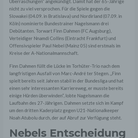
Überraschungen“ angekündigt. Damit hat der 65-Jährige
nicht zu viel versprochen. Für die Spiele gegen die
Slowakei (04.09. in Bratislava) und Nordirland (07.09. in
Köln) nominierte Bundestrainer Nagelsmann drei
Debütanten. Torwart Finn Dahmen (FC Augsburg),
Verteidiger Nnamdi Collins (Eintracht Frankfurt) und
Offensivspieler Paul Nebel (Mainz 05) sind erstmals im
Kreise der A-Nationalmannschaft.
Finn Dahmen füllt die Lücke im Torhüter-Trio nach dem
langfristigen Ausfall von Marc-André ter Stegen. „Finn
spielt bereits seit Jahren stabil in der Bundesliga und hat
einen sehr interessanten Karriereweg, er musste bereits
einige Hürden überwinden“, lobte Nagelsmann die
Laufbahn des 27-Jährigen. Dahmen setzte sich im Kampf
um den dritten Kaderplatz gegen U21-Nationalkeeper
Noah Atubolu durch, der auf Abruf zur Verfügung steht.
Nebels Entscheidung