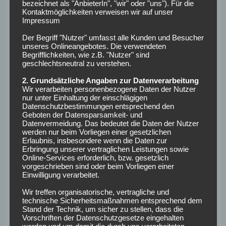
bezeichnet als "AnbieterIn", "wir" oder "uns"). Für die
Nationalmannschaft keinen Gefallen getan.
„Er spielt jetzt
Kontaktmöglichkeiten verweisen wir auf unser
Impressum
in einer Liga, die einen Ticken schlechter ist als die
Bundesliga und andere europäische Topligen. Er muss dort
Der Begriff "Nutzer" umfasst alle Kunden und Besucher
einfach noch mehr auffallen“, gab Nagelsmann zu, ließ die
unseres Onlineangebotes. Die verwendeten
Begrifflichkeiten, wie z.B. "Nutzer" sind
Tür zurück ins DFB-Team aber offen: „Ich habe da keine
geschlechtsneutral zu verstehen.
Wunderdinge erwartet, aber er muss natürlich eine
2. Grundsätzliche Angaben zur Datenverarbeitung
gewisse Quote bringen. Da ist er gefordert, seinen
Wir verarbeiten personenbezogene Daten der Nutzer
Beitrag zu leisten. Und dann ist er auch weiterhin ein
nur unter Einhaltung der einschlägigen
Kandidat für uns.“
Datenschutzbestimmungen entsprechend den
Geboten der Datensparsamkeit- und
Datenvermeidung. Das bedeutet die Daten der Nutzer
Die im Juni nachnominierten Thilo Kehrer und Jonathan
werden nur beim Vorliegen einer gesetzlichen
Burkardt, sowie Felix Nmecha, Robin Gosens und Deniz
Erlaubnis, insbesondere wenn die Daten zur
Erbringung unserer vertraglichen Leistungen sowie
Undav fehlen dieses Mal ebenfalls. Ebenso die verletzten
Online-Services erforderlich, bzw. gesetzlich
Jamal Musiala, Tom Bischof, Nico Schlotterbeck, Benjamin
vorgeschrieben sind oder beim Vorliegen einer
Einwilligung verarbeitet.
Henrichs, Tim Kleindienst oder Kai Havertz. Der
zuletzt
gesperrte Antonio Rüdiger
, die verletzt abgereisten
Wir treffen organisatorische, vertragliche und
Angelo Stiller und Nadiem Amiri, sowie Stuttgarts Jamie
technische Sicherheitsmaßnahmen entsprechend dem
Stand der Technik, um sicher zu stellen, dass die
Leweling kehren zurück.
Vorschriften der Datenschutzgesetze eingehalten