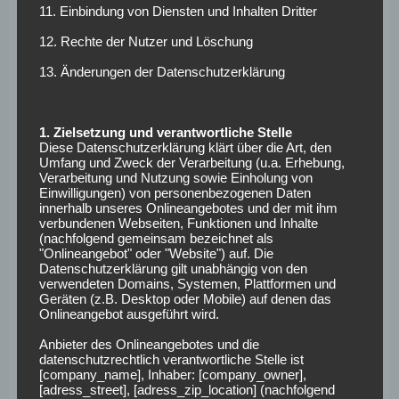
Spieler wieder zurück
11. Einbindung von Diensten und Inhalten Dritter
12. Rechte der Nutzer und Löschung
Die starke Leistung der U21-Nationalmannschaft im
13. Änderungen der Datenschutzerklärung
vergangenen Sommer (Finaleinzug, Niederlage gegen
England nach Verlängerung) war auch Nagelsmann nicht
entgangen. Der Bundestrainer hätte gerne mehr DFB-
1. Zielsetzung und verantwortliche Stelle
Youngster als Neulinge berufen, wurde aber von einem
Diese Datenschutzerklärung klärt über die Art, den
Umfang und Zweck der Verarbeitung (u.a. Erhebung,
großen Lazarett gestoppt. Der 38-Jährige erwähnte
Verarbeitung und Nutzung sowie Einholung von
namentlich Nathaniel Brown (Eintracht Frankfurt), Max
Einwilligungen) von personenbezogenen Daten
Rosenfelder (SC Freiburg) oder Nicolas Kühn (Como
innerhalb unseres Onlineangebotes und der mit ihm
verbundenen Webseiten, Funktionen und Inhalte
1907), die allesamt aufgrund von aktuellen oder in der
(nachfolgend gemeinsam bezeichnet als
Saisonvorbereitung erlittenen Verletzungen „noch nicht
"Onlineangebot" oder "Website") auf. Die
Datenschutzerklärung gilt unabhängig von den
bei 100 Prozent“ seien.
verwendeten Domains, Systemen, Plattformen und
Geräten (z.B. Desktop oder Mobile) auf denen das
Im Vergleich zum Nations League Final Four stehen
Onlineangebot ausgeführt wird.
mehrere Namen nicht im Kader. Darunter der zu
Anbieter des Onlineangebotes und die
Galatasaray Istanbul gewechselte Leroy Sané und der
datenschutzrechtlich verantwortliche Stelle ist
zuletzt verletzungsgeplagte Aleksandar Pavlović.
Ersterer
[company_name], Inhaber: [company_owner],
[adress_street], [adress_zip_location] (nachfolgend
habe sich durch den Schritt in die Türkei für die