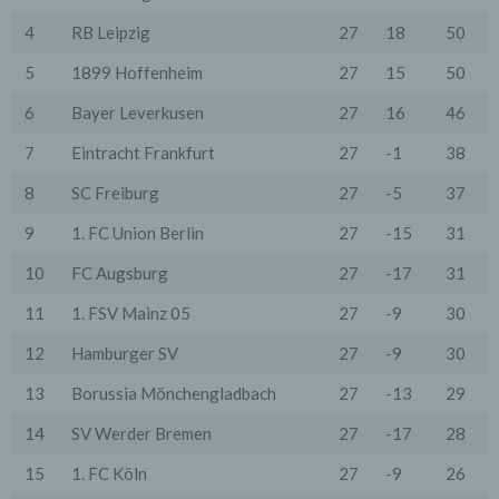
ihres Browsers zu deaktivieren. Gespeicherte Cookies
4
RB Leipzig
27
18
50
können in den Systemeinstellungen des Browsers
gelöscht werden. Der Ausschluss von Cookies kann
5
1899 Hoffenheim
27
15
50
zu Funktionseinschränkungen dieses Onlineangebotes
führen.
6
Bayer Leverkusen
27
16
46
Es besteht die Möglichkeit, viele Online-Anzeigen-
Cookies von Unternehmen über die US-amerikanische
7
Eintracht Frankfurt
27
-1
38
Seite http://www.aboutads.info/choices oder die EU-
Seite http://www.youronlinechoices.com/uk/your-ad-
8
SC Freiburg
27
-5
37
choices/ zu verwalten.
9
1. FC Union Berlin
27
-15
31
6. Google Analytics
Wir setzen Google Analytics, einen Webanalysedienst
10
FC Augsburg
27
-17
31
der Google Inc. ("Google") ein. Google verwendet
Cookies. Die durch das Cookie erzeugten
11
1. FSV Mainz 05
27
-9
30
Informationen über Benutzung des Onlineangebotes
durch die Nutzer werden in der Regel an einen Server
12
Hamburger SV
27
-9
30
von Google in den USA übertragen und dort
gespeichert.
13
Borussia Mönchengladbach
27
-13
29
Google wird diese Informationen in unserem Auftrag
14
SV Werder Bremen
27
-17
28
benutzen, um die Nutzung unseres Onlineangebotes
durch die Nutzer auszuwerten, um Reports über die
Aktivitäten innerhalb dieses Onlineangebotes
15
1. FC Köln
27
-9
26
zusammenzustellen und um weitere mit der Nutzung