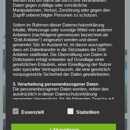
werden und um damit die durch uns verarbeiteten
Weitere News und Transfergerüchte rund um den
Daten gegen zufällige oder vorsätzliche
Manipulationen, Verlust, Zerstörung oder gegen den
deutschen Fußball findest du hier >>>
Zugriff unberechtigter Personen zu schützen.
Sofern im Rahmen dieser Datenschutzerklärung
Inhalte, Werkzeuge oder sonstige Mittel von anderen
Anbietern (nachfolgend gemeinsam bezeichnet als
ÄHNLICHE ARTIKEL
"Dritt-Anbieter") eingesetzt werden und deren
genannter Sitz im Ausland ist, ist davon auszugehen,
dass ein Datentransfer in die Sitzstaaten der Dritt-
Anbieter stattfindet. Die Übermittlung von Daten in
Drittstaaten erfolgt entweder auf Grundlage einer
gesetzlichen Erlaubnis, einer Einwilligung der Nutzer
oder spezieller Vertragsklauseln, die eine gesetzlich
vorausgesetzte Sicherheit der Daten gewährleisten.
3. Verarbeitung personenbezogener Daten
WETTBEWERBE
Die personenbezogenen Daten werden, neben den
US-Nationalspieler Berhalter wechselt nach
ausdrücklich in dieser Datenschutzerklärung
England
genannten Verwendung, für die folgenden Zwecke auf
Grundlage gesetzlicher Erlaubnisse oder
29.07.2026
Einwilligungen der Nutzer verarbeitet:
Essenziell
Statistiken
- Die Zurverfügungstellung, Ausführung, Pflege,
Optimierung und Sicherung unserer Dienste-, Service-
und Nutzerleistungen;
- Die Gewährleistung eines effektiven Kundendienstes
✓ Akzeptieren