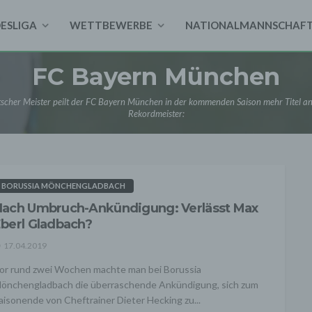
DESLIGA
WETTBEWERBE
NATIONALMANNSCHAF
FC Bayern München
scher Meister peilt der FC Bayern München in der kommenden Saison mehr Titel an
Rekordmeister:
BORUSSIA MÖNCHENGLADBACH
ach Umbruch-Ankündigung: Verlässt Max
berl Gladbach?
17.04.2019
or rund zwei Wochen machte man bei Borussia
önchengladbach die überraschende Ankündigung, sich zum
aisonende von Cheftrainer Dieter Hecking zu...