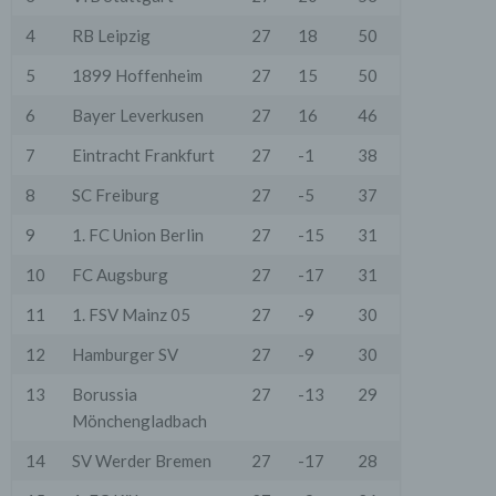
4
RB Leipzig
27
18
50
5
1899 Hoffenheim
27
15
50
6
Bayer Leverkusen
27
16
46
7
Eintracht Frankfurt
27
-1
38
8
SC Freiburg
27
-5
37
9
1. FC Union Berlin
27
-15
31
10
FC Augsburg
27
-17
31
11
1. FSV Mainz 05
27
-9
30
12
Hamburger SV
27
-9
30
13
Borussia
27
-13
29
Mönchengladbach
14
SV Werder Bremen
27
-17
28