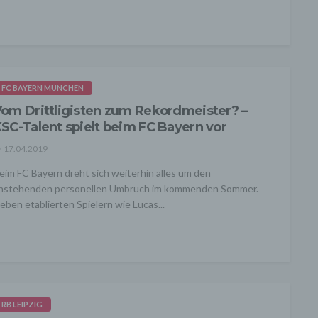
FC BAYERN MÜNCHEN
om Drittligisten zum Rekordmeister? –
SC-Talent spielt beim FC Bayern vor
17.04.2019
eim FC Bayern dreht sich weiterhin alles um den
nstehenden personellen Umbruch im kommenden Sommer.
eben etablierten Spielern wie Lucas...
RB LEIPZIG