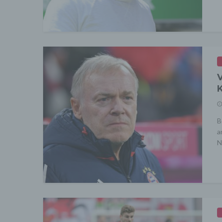
V
K
B
a
N