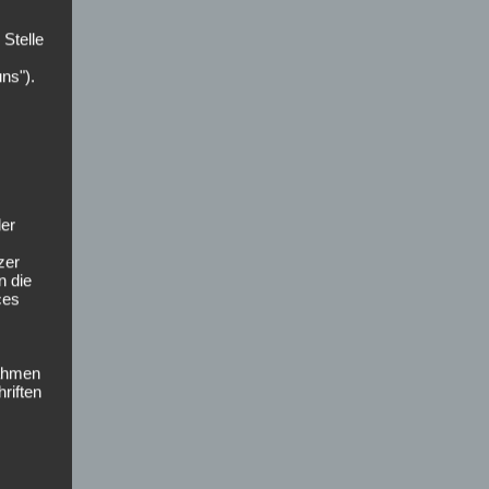
 Stelle
uns").
der
zer
n die
ces
nahmen
riften
st,