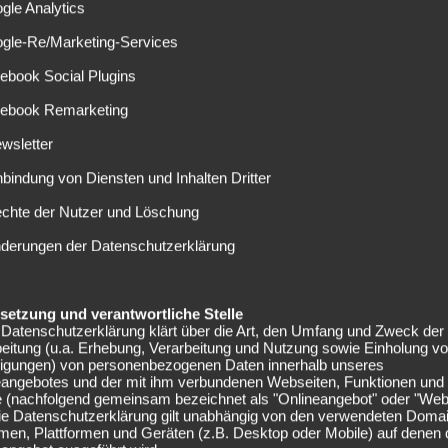
afinha...
gle Analytics
ogle-Re/Marketing-Services
ebook Social Plugins
cebook Remarketing
wsletter
FC BAYERN MÜNCHEN
mbau beim FC Bayern: Jovic, Ziyech und
nbindung von Diensten und Inhalten Dritter
ochettino zum Rekordmeister?
echte der Nutzer und Löschung
10.04.2019
nderungen der Datenschutzerklärung
or einem Jahr im März schrieb Sky-Experte Dietmar Hamann
n einer Kolumne „Ich weiß, dass die Bayern Mauricio
ochettino kontaktiert...
elsetzung und verantwortliche Stelle
Datenschutzerklärung klärt über die Art, den Umfang und Zweck der
eitung (u.a. Erhebung, Verarbeitung und Nutzung sowie Einholung v
lligungen) von personenbezogenen Daten innerhalb unseres
eangebotes und der mit ihm verbundenen Webseiten, Funktionen und
e (nachfolgend gemeinsam bezeichnet als "Onlineangebot" oder "Web
Die Datenschutzerklärung gilt unabhängig von den verwendeten Doma
men, Plattformen und Geräten (z.B. Desktop oder Mobile) auf denen
FC BAYERN MÜNCHEN