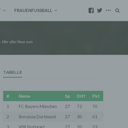
T
FRAUENFUSSBALL
. Hier alles Neue zum
TABELLE
#
Name
Sp
Diff
Pkt
1
FC Bayern München
27
72
70
2
Borussia Dortmund
27
30
61
3
VfB Stuttgart
27
20
53