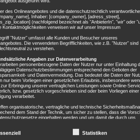
angebot ausgeführt wird.
eschlossene Sache: Arp kommt bereits
er des Onlineangebotes und die datenschutzrechtlich verantwortliche
diesen Sommer zu Bayern
company_name], Inhaber: [company_owner], [adress_street],
s_zip_location] (nachfolgend bezeichnet als "AnbieterIn", "wir" oder "
10.04.2019
ie Kontaktmöglichkeiten verweisen wir auf unser Impressum
eim Hamburger SV ist Jann-Fiete zum Dauer-Reservisten
egriff "Nutzer" umfasst alle Kunden und Besucher unseres
angebotes. Die verwendeten Begrifflichkeiten, wie z.B. "Nutzer" sind
erkommen. Erst 382 Minuten stand der 19-Jährige in dieser
echtsneutral zu verstehen.
weitliga-Saison auf dem grünen...
undsätzliche Angaben zur Datenverarbeitung
rarbeiten personenbezogene Daten der Nutzer nur unter Einhaltung 
hlägigen Datenschutzbestimmungen entsprechend den Geboten der
sparsamkeit- und Datenvermeidung. Das bedeutet die Daten der Nut
 nur beim Vorliegen einer gesetzlichen Erlaubnis, insbesondere wen
zur Erbringung unserer vertraglichen Leistungen sowie Online-Servi
erlich, bzw. gesetzlich vorgeschrieben sind oder beim Vorliegen einer
BORUSSIA DORTMUND
ligung verarbeitet.
homas Helmer zum Liga-Gipfel: Bayern
effen organisatorische, vertragliche und technische Sicherheitsmaß
ünchens „letzte Chance“
echend dem Stand der Technik, um sicher zu stellen, dass die Vorsch
atenschutzgesetze eingehalten werden und um damit die durch uns
06.04.2019
eiteten Daten gegen zufällige oder vorsätzliche Manipulationen, Verlu
rung oder gegen den Zugriff unberechtigter Personen zu schützen.
nsgesmt 13 Jahre lang spielte Thomas Helmer für Borussia
ssenziell
Statistiken
n im Rahmen dieser Datenschutzerklärung Inhalte, Werkzeuge oder
ortmund und den FC Bayern München. Von 1986 bis 1992