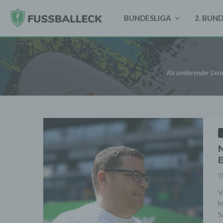
BUNDESLIGA
2. BUN
Als amtierender Deut
N
E
V
M
S