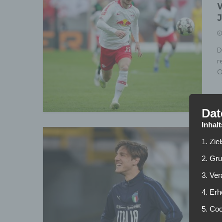
W
J
D
r
O
Dat
Inhal
1. Zie
P
2. Gr
R
3. Ve
4. Erh
I
5. Co
d