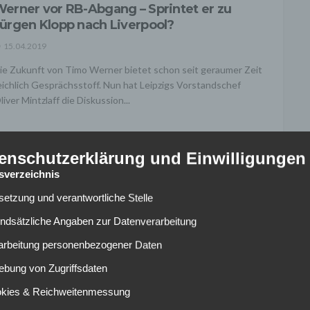
erner vor RB-Abgang – Sprintet er zu
ürgen Klopp nach Liverpool?
15.04.2019
ie Zukunft von Timo Werner bietet schon seit geraumer Zeit
eichlich Gesprächsstoff. Nun hat Leipzigs Vorstandschef
liver Mintzlaff die Diskussion...
enschutzerklärung und Einwilligungen
tsverzeichnis
lsetzung und verantwortliche Stelle
FC BAYERN MÜNCHEN
rojekt Kaderverjüngung – Bayern will
undsätzliche Angaben zur Datenverarbeitung
oma-Youngster Zaniolo
rarbeitung personenbezogener Daten
14.04.2019
ebung von Zugriffsdaten
m Sommer will der FC Bayern seinen Kader umkrempeln und
okies & Reichweitenmessung
iesen dabei vor allem stark verjüngen. Arjen Robben (35),