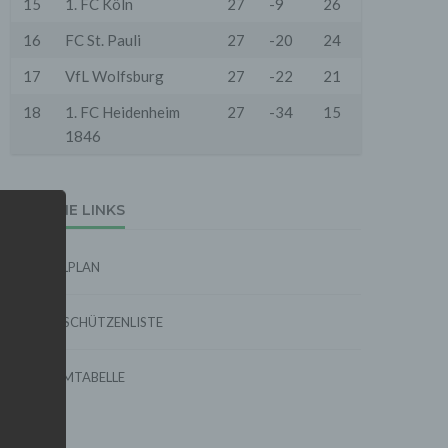
15
1. FC Köln
27
-9
26
16
FC St. Pauli
27
-20
24
17
VfL Wolfsburg
27
-22
21
18
1. FC Heidenheim
27
-34
15
1846
EXTERNE LINKS
SPIELPLAN
TORSCHÜTZENLISTE
FORMTABELLE