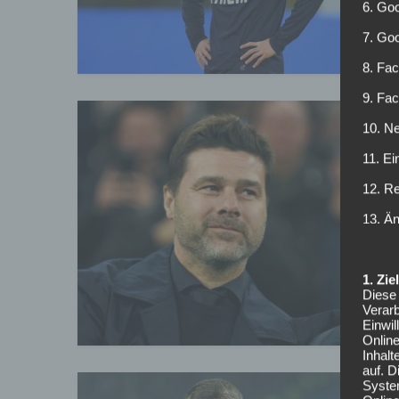
R
6. Goo
7. Go
8. Fac
9. Fa
10. Ne
U
11. Ei
P
12. R
13. Ä
V
i
P
1. Zi
Diese 
Verarb
Einwi
Onlin
Inhalt
auf. 
Syste