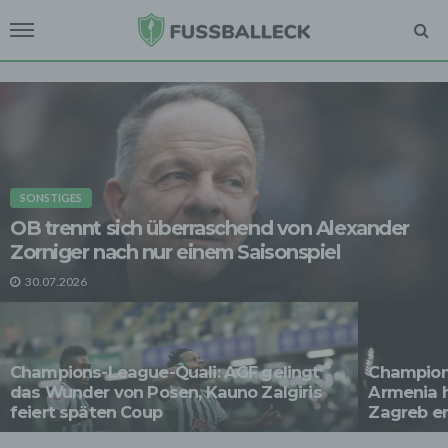
SONSTIGES
OB trennt sich überraschend von Alexander
Zorniger nach nur einem Saisonspiel
30.07.2026
Champions-League-Quali: AGF gelingt
Champions
das Wunder von Posen, Kauno Zalgiris
Armenia 
feiert späten Coup
Zagreb e