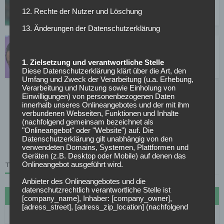
verpflichten
12. Rechte der Nutzer und Löschung
01.08.2019
13. Änderungen der Datenschutzerklärung
FC Bayern: Schnappt sich Chelsea einen
Münchener Youngster?
1. Zielsetzung und verantwortliche Stelle
01.08.2019
Diese Datenschutzerklärung klärt über die Art, den
Umfang und Zweck der Verarbeitung (u.a. Erhebung,
Verarbeitung und Nutzung sowie Einholung von
Einwilligungen) von personenbezogenen Daten
1
…
1.659
1.660
1.661
1.662
1.663
…
innerhalb unseres Onlineangebotes und der mit ihm
verbundenen Webseiten, Funktionen und Inhalte
2.101
(nachfolgend gemeinsam bezeichnet als
"Onlineangebot" oder "Website") auf. Die
Datenschutzerklärung gilt unabhängig von den
Page 1661 of 2101
verwendeten Domains, Systemen, Plattformen und
Geräten (z.B. Desktop oder Mobile) auf denen das
Onlineangebot ausgeführt wird.
TABELLE
Anbieter des Onlineangebotes und die
datenschutzrechtlich verantwortliche Stelle ist
#
Name
Sp
Diff
Pkt
[company_name], Inhaber: [company_owner],
[adress_street], [adress_zip_location] (nachfolgend
1
FC Bayern München
27
72
70
bezeichnet als "AnbieterIn", "wir" oder "uns"). Für die
Kontaktmöglichkeiten verweisen wir auf unser