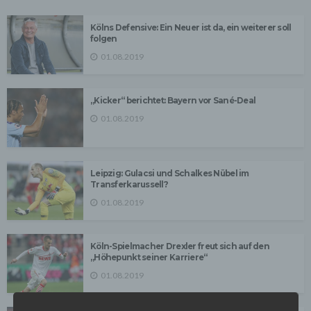
Kölns Defensive: Ein Neuer ist da, ein weiterer soll
folgen
01.08.2019
„Kicker“ berichtet: Bayern vor Sané-Deal
01.08.2019
Leipzig: Gulacsi und Schalkes Nübel im
Transferkarussell?
01.08.2019
Köln-Spielmacher Drexler freut sich auf den
„Höhepunkt seiner Karriere“
01.08.2019