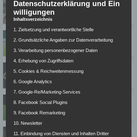
Datenschutzerklärung und Ein
FCA-Angreifer André Hahn hat „Augsburg viel zu
verdanken“
willigungen
01.08.2019
Inhaltsverzeichnis
1. Zielsetzung und verantwortliche Stelle
Umbruch in Nürnberg geht weiter: Fünf Profis vor
2. Grundsätzliche Angaben zur Datenverarbeitung
Abschied beim Club
01.08.2019
3. Verarbeitung personenbezogener Daten
4. Erhebung von Zugriffsdaten
Leibold und Hecking vor heikler Rückkehr nach
5. Cookies & Reichweitenmessung
Nürnberg
01.08.2019
6. Google Analytics
7. Google-Re/Marketing-Services
St. Pauli: Comebacker Hornschuh spricht von
8. Facebook Social Plugins
einem „besonderen Tag“
9. Facebook Remarketing
01.08.2019
10. Newsletter
Bremen: Lazio Rom möchte Davy Klaassen
11. Einbindung von Diensten und Inhalten Dritter