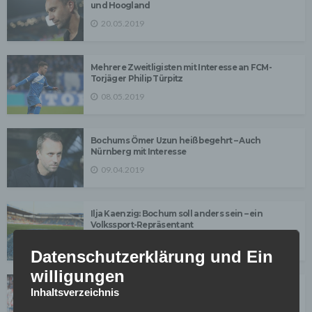
und Hoogland
20.05.2019
Mehrere Zweitligisten mit Interesse an FCM-
Torjäger Philip Türpitz
08.05.2019
Bochums Ömer Uzun heiß begehrt – Auch
Nürnberg mit Interesse
09.04.2019
Ilja Kaenzig: Bochum soll anders sein – ein
Volkssport-Repräsentant
07.01.2019
Datenschutzerklärung und Ein
willigungen
Bochum: Die Chance für Zoller – Kommt ein Talent
Inhaltsverzeichnis
aus Salzburg?