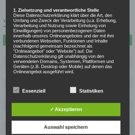
Page 24 of 27
1. Zielsetzung und verantwortliche Stelle
Diese Datenschutzerklärung klärt über die Art, den
Umfang und Zweck der Verarbeitung (u.a. Erhebung,
TABELLE
Verarbeitung und Nutzung sowie Einholung von
Einwilligungen) von personenbezogenen Daten
innerhalb unseres Onlineangebotes und der mit ihm
#
Name
Sp
Diff
Pkt
verbundenen Webseiten, Funktionen und Inhalte
(nachfolgend gemeinsam bezeichnet als
1
FC Bayern München
27
72
70
"Onlineangebot" oder "Website") auf. Die
Datenschutzerklärung gilt unabhängig von den
verwendeten Domains, Systemen, Plattformen und
2
Borussia Dortmund
27
30
61
Geräten (z.B. Desktop oder Mobile) auf denen das
Onlineangebot ausgeführt wird.
3
VfB Stuttgart
27
20
53
Anbieter des Onlineangebotes und die
4
RB Leipzig
27
18
50
datenschutzrechtlich verantwortliche Stelle ist
Essenziell
Statistiken
[company_name], Inhaber: [company_owner],
5
1899 Hoffenheim
27
15
50
[adress_street], [adress_zip_location] (nachfolgend
bezeichnet als "AnbieterIn", "wir" oder "uns"). Für die
6
Bayer Leverkusen
27
16
46
Kontaktmöglichkeiten verweisen wir auf unser
✓ Akzeptieren
Impressum
7
Eintracht Frankfurt
27
-1
38
Der Begriff "Nutzer" umfasst alle Kunden und Besucher
8
SC Freiburg
27
-5
37
Auswahl speichern
unseres Onlineangebotes. Die verwendeten
Begrifflichkeiten, wie z.B. "Nutzer" sind