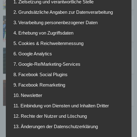
1. Zielsetzung und verantwortliche Stelle
03.01.2019
2. Grundsätzliche Angaben zur Datenverarbeitung
0:0-Remis: HSV müht sich gegen Bochum ab
3. Verarbeitung personenbezogener Daten
21.10.2018
4. Erhebung von Zugriffsdaten
5. Cookies & Reichweitenmessung
6. Google Analytics
England-Klub zeigt Interesse an Angreifer des VfL
Bochum
7. Google-Re/Marketing-Services
05.10.2018
8. Facebook Social Plugins
9. Facebook Remarketing
Überraschungstransfer: Bochum holt Ex-Premier-
League Spieler
10. Newsletter
06.09.2018
11. Einbindung von Diensten und Inhalten Dritter
12. Rechte der Nutzer und Löschung
1
…
22
23
24
25
26
27
13. Änderungen der Datenschutzerklärung