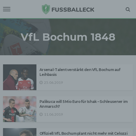
VfL Bochum 1848
Arsenal-Talent verstärkt den VfL Bochum auf
Leihbasis
25.06.2019
Palikuca will 5 Mio Euro für Ishak – Schleusener im
Anmarsch?
11.06.2019
Offiziell: VfL Bochum plant nicht mehr mit Celozzi