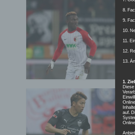
8. Fac
A
9. Fa
10. Ne
D
11. Ei
S
w
12. R
13. Ä
1. Zi
Diese 
Verarb
Einwi
Onlin
S
Inhalt
auf. 
Syste
Online
Anbiet
I