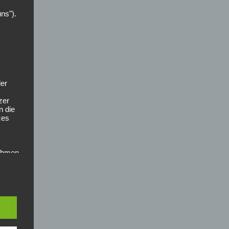
uns").
der
zer
n die
ces
nahmen
riften
st,
 als
 ist