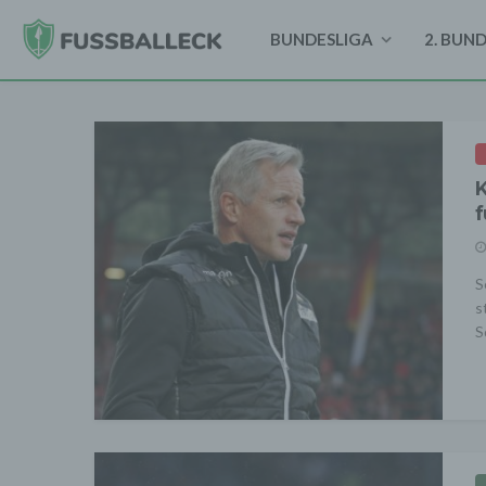
BUNDESLIGA
2. BUN
K
f
S
s
S