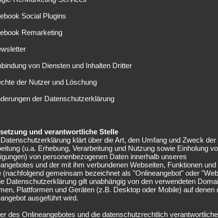
FC AUGSBURG
ebook Social Plugins
ugsburg: Daniel Opare auf die Insel?
cebook Remarketing
04.12.2017
wsletter
aniel Opare zählt in der laufenden Saison zu den
nbindung von Diensten und Inhalten Dritter
tammspielern beim FC Augsburg. Der Rechtsverteidiger
eiß mit guten Leistungen zu...
echte der Nutzer und Löschung
nderungen der Datenschutzerklärung
elsetzung und verantwortliche Stelle
Datenschutzerklärung klärt über die Art, den Umfang und Zweck der
eitung (u.a. Erhebung, Verarbeitung und Nutzung sowie Einholung v
lligungen) von personenbezogenen Daten innerhalb unseres
VFB STUTTGART
eangebotes und der mit ihm verbundenen Webseiten, Funktionen und
tuttgart: Takuma Asano traut sich Arsenal
e (nachfolgend gemeinsam bezeichnet als "Onlineangebot" oder "Web
Die Datenschutzerklärung gilt unabhängig von den verwendeten Doma
zu
men, Plattformen und Geräten (z.B. Desktop oder Mobile) auf denen
angebot ausgeführt wird.
02.12.2017
er des Onlineangebotes und die datenschutzrechtlich verantwortliche
m Sommer 2016 wechselte Takuma Asano auf Leihbasis vom