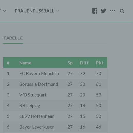
T
FRAUENFUSSBALL
TABELLE
#
Name
Sp
Diff
Pkt
1
FC Bayern München
27
72
70
2
Borussia Dortmund
27
30
61
3
VfB Stuttgart
27
20
53
4
RB Leipzig
27
18
50
5
1899 Hoffenheim
27
15
50
6
Bayer Leverkusen
27
16
46