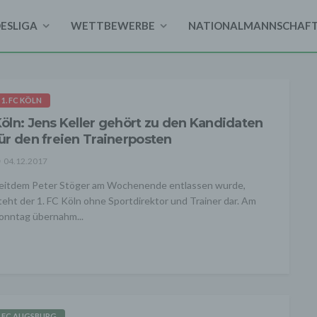
DESLIGA
WETTBEWERBE
NATIONALMANNSCHAF
1. FC KÖLN
öln: Jens Keller gehört zu den Kandidaten
ür den freien Trainerposten
04.12.2017
eitdem Peter Stöger am Wochenende entlassen wurde,
teht der 1. FC Köln ohne Sportdirektor und Trainer dar. Am
onntag übernahm...
FC AUGSBURG