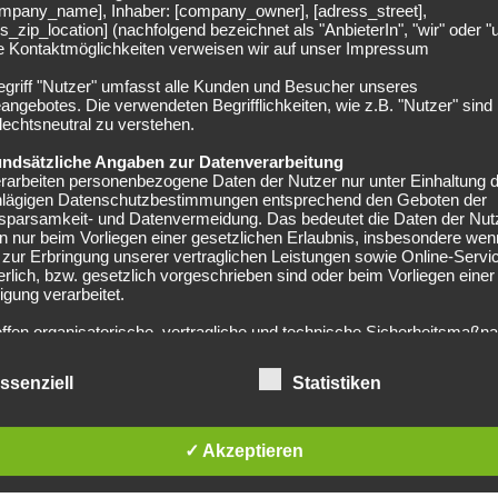
company_name], Inhaber: [company_owner], [adress_street],
C Arsenal zum VfB Stuttgart. Der Flügelspieler avancierte
s_zip_location] (nachfolgend bezeichnet als "AnbieterIn", "wir" oder "
irekt zum Stammspieler...
ie Kontaktmöglichkeiten verweisen wir auf unser Impressum
egriff "Nutzer" umfasst alle Kunden und Besucher unseres
angebotes. Die verwendeten Begrifflichkeiten, wie z.B. "Nutzer" sind
echtsneutral zu verstehen.
undsätzliche Angaben zur Datenverarbeitung
rarbeiten personenbezogene Daten der Nutzer nur unter Einhaltung 
hlägigen Datenschutzbestimmungen entsprechend den Geboten der
FC BAYERN MÜNCHEN
sparsamkeit- und Datenvermeidung. Das bedeutet die Daten der Nut
afinha über seine Zukunft: „Möchte einen
 nur beim Vorliegen einer gesetzlichen Erlaubnis, insbesondere wen
zur Erbringung unserer vertraglichen Leistungen sowie Online-Servi
ermin bei Bayern haben“
erlich, bzw. gesetzlich vorgeschrieben sind oder beim Vorliegen einer
ligung verarbeitet.
02.12.2017
effen organisatorische, vertragliche und technische Sicherheitsmaß
n den vergangen Wochen wurde viel darüber spekuliert, wie
echend dem Stand der Technik, um sicher zu stellen, dass die Vorsch
s um die Zukunft von Rafinha steht. Demnach haben
atenschutzgesetze eingehalten werden und um damit die durch uns
ehrere Vereine...
ssenziell
Statistiken
eiteten Daten gegen zufällige oder vorsätzliche Manipulationen, Verlu
rung oder gegen den Zugriff unberechtigter Personen zu schützen.
n im Rahmen dieser Datenschutzerklärung Inhalte, Werkzeuge oder
✓ Akzeptieren
ge Mittel von anderen Anbietern (nachfolgend gemeinsam bezeichnet
-Anbieter") eingesetzt werden und deren genannter Sitz im Ausland ist,