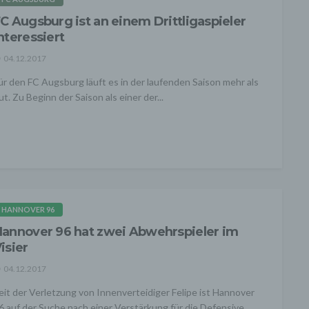
C Augsburg ist an einem Drittligaspieler
nteressiert
04.12.2017
ür den FC Augsburg läuft es in der laufenden Saison mehr als
ut. Zu Beginn der Saison als einer der...
HANNOVER 96
annover 96 hat zwei Abwehrspieler im
isier
04.12.2017
eit der Verletzung von Innenverteidiger Felipe ist Hannover
6 auf der Suche nach einer Verstärkung für die Defensive.