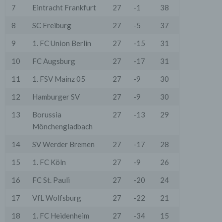
7
Eintracht Frankfurt
27
-1
38
8
SC Freiburg
27
-5
37
9
1. FC Union Berlin
27
-15
31
10
FC Augsburg
27
-17
31
11
1. FSV Mainz 05
27
-9
30
12
Hamburger SV
27
-9
30
13
Borussia
27
-13
29
Mönchengladbach
14
SV Werder Bremen
27
-17
28
15
1. FC Köln
27
-9
26
16
FC St. Pauli
27
-20
24
17
VfL Wolfsburg
27
-22
21
18
1. FC Heidenheim
27
-34
15