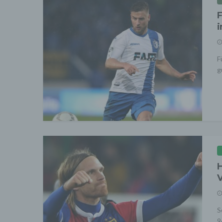
F
i
F
g
H
V
S
9